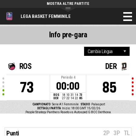
MOSTRA ALTRE PARTITE
LEGA BASKET FEMMINILE
Info pre-gara
ROS
DER
Periodo
4
73
85
00:00
ROS
18
10
31
14
73
DER
27
22
14
22
85
CAMPIONATO
Serie A1 Femminile
STADIO
Palasport
DETTAGLI PARTITA
Inizio: 18:00 GMT 15/02/26
People Strategy Panthers Roseto vs Autosped G BCC Derthona
2P
3P
TL
Punti