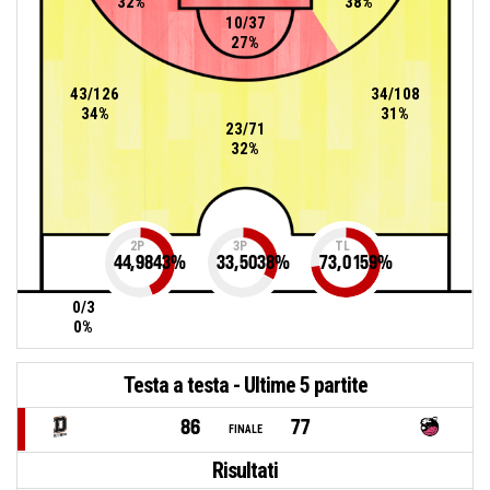
32%
38%
10/37
27%
43/126
34/108
34%
31%
23/71
32%
2P
3P
TL
44,9843
%
33,5038
%
73,0159
%
0/3
0%
Testa a testa - Ultime 5 partite
86
77
FINALE
Risultati