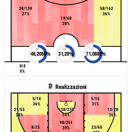
38/139
58/162
27%
36%
19/68
28%
2P
3P
TL
48,2059
%
31,25
%
71,0692
%
0/4
0%
Realizzazioni
5/14
5/16
36%
31%
21/55
138/235
10/28
38%
59%
36%
98/251
8/25
23/60
39%