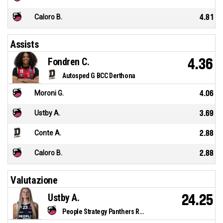
Caloro B.
4.81
Assists
Fondren C.
4.36
Autosped G BCC Derthona
Moroni G.
4.06
Ustby A.
3.69
Conte A.
2.88
Caloro B.
2.88
Valutazione
Ustby A.
24.25
People Strategy Panthers Roseto