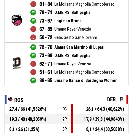
81 - 84
La Molisana Magnolia Campobasso
78 - 74
O.ME.P.S. Battipaglia
73 - 67
Logiman Broni
67 - 85
Umana Reyer Venezia
50 - 72
Geas Sesto San Giovanni
72 - 70
Alama San Martino di Lupari
73 - 69
O.ME.P.S. Battipaglia
62 - 71
Umana Reyer Venezia
51 - 61
La Molisana Magnolia Campobasso
86 - 65
Dinamo Banco di Sardegna Women
DER
ROS
27,4 / 66 (41,5326%)
26,1 / 64,3 (40,622%)
FG
19,3 / 40 (48,2059%)
17,9 / 39,8 (44,9843%)
2P
8,1 / 26 (31,25%)
8,1 / 24,4 (33,5038%)
3P