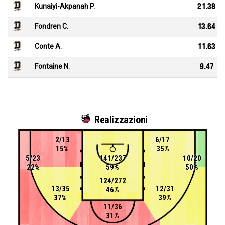
Kunaiyi-Akpanah P.
21.38
Fondren C.
13.64
Conte A.
11.63
Fontaine N.
9.47
Realizzazioni
2/13
6/17
15%
35%
5/23
141/237
10/20
22%
59%
50%
124/272
13/35
12/31
46%
37%
39%
11/36
31%