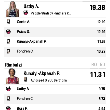
Ustby A.
19.38
People Strategy Panthers Roseto
Conte A.
12.19
Puisis S.
12.19
Kunaiyi-Akpanah P.
11.75
Fondren C.
10.27
RO
RD
Rimbalzi
Kunaiyi-Akpanah P.
11.31
Autosped G BCC Derthona
Ustby A.
9.75
Fondren C.
5.73
Bura P.
4.94