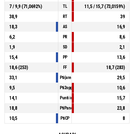
7 / 9,9 (71,0692%)
11,5 / 15,7 (73,0159%)
TL
38,9
39
RT
18,3
16,9
AS
6,2
8,6
PR
1,9
2,1
SD
15,4
13,6
PP
18,6 (253)
18,7 (283)
FF
33,1
29,5
Pti(area)
9,5
10,6
Pti2opp
14,1
15,7
Punti in contropiede
18,8
23,8
PtiPanch
10,5
8
PtiCP