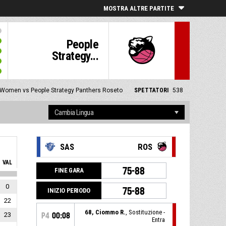
MOSTRA ALTRE PARTITE
People
Strategy...
Women vs People Strategy Panthers Roseto
SPETTATORI
538
SAS
ROS
VAL
75-88
FINE GARA
0
75-88
INIZIO PERIODO
22
68, Ciommo R.
, Sostituzione -
23
P4
00:08
Entra