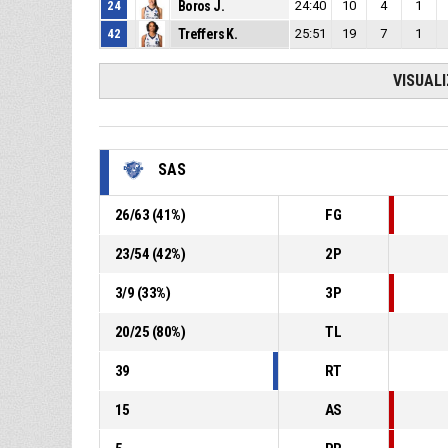
24
Boros J.
24:40
10
4
1
42
Treffers K.
25:51
19
7
1
VISUAL
SAS
26
/
63
(
41
%)
FG
23
/
54
(
42
%)
2P
3
/
9
(
33
%)
3P
20
/
25
(
80
%)
TL
39
RT
15
AS