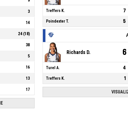
9
7
Treffers K.
3
5
Poindexter T.
14
24
(
18
)
38
6
Richards D.
5
16
4
Turel A.
1
13
Treffers K.
17
VISUALI
HE