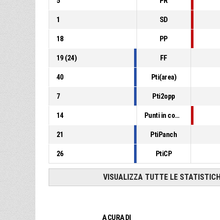
5
PR
1
SD
18
PP
19
(
24
)
FF
40
Pti(area)
7
Pti2opp
14
Punti in contropiede
21
PtiPanch
26
PtiCP
VISUALIZZA TUTTE LE STATISTIC
A CURA DI