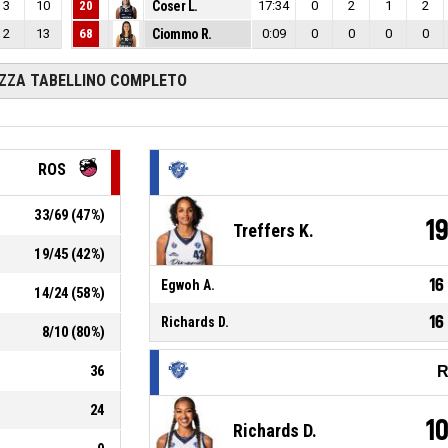
3
10
20
Coser L.
17:34
0
2
1
2
2
13
68
Ciommo R.
0:09
0
0
0
0
IZZA TABELLINO COMPLETO
ROS
33
/
69
(
47
%)
1
Treffers K.
19
/
45
(
42
%)
16
Egwoh A.
14
/
24
(
58
%)
16
Richards D.
8
/
10
(
80
%)
36
R
24
1
Richards D.