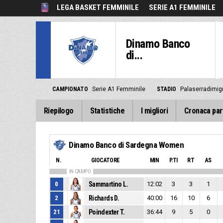
LEGA BASKET FEMMINILE
SERIE A1 FEMMINILE
Dinamo Banco
di...
CAMPIONATO
Serie A1 Femminile
STADIO
Palaserradimig
Riepilogo
Statistiche
I migliori
Cronaca par
Dinamo Banco di Sardegna Women
N.
GIOCATORE
MIN
P.TI
RT
AS
IN CAMPO
0
Sammartino L.
12:02
3
3
1
2
Richards D.
40:00
16
10
6
21
Poindexter T.
36:44
9
5
0