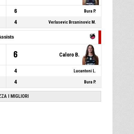
6
Bura P.
4
Verlasevic Brcaninovic M.
Assists
6
Caloro B.
4
Lucantoni L.
4
Bura P.
ZZA I MIGLIORI