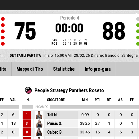
Periodo
4
75
88
00:00
SAS
21
15
18
21
75
ROS
26
19
25
18
88
ni
DETTAGLI PARTITA
Inizio: 15:00 GMT 28/02/26
Dinamo Banco di Sardegna 
tita
Mappa di Tiro
Statistiche
Info pre-gara
People Strategy Panthers Roseto
FF
VAL
N.
GIOCATORE
MIN
P.TI
RT
AS
FF
IN CAMPO
2
6
1
Tall N.
0:09
0
0
0
0
1
18
3
Puisis S.
38:25
27
1
0
1
2
8
8
Caloro B.
33:46
16
4
6
3