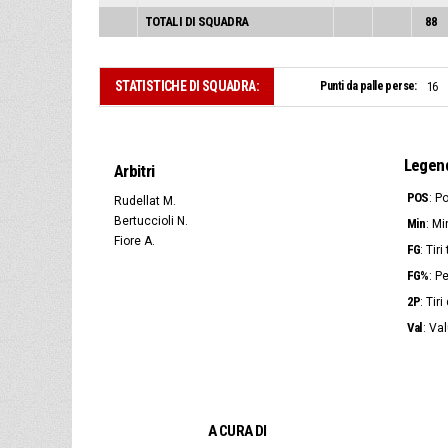
TOTALI DI SQUADRA
88
STATISTICHE DI SQUADRA:
Punti da palle perse:
16
Legen
Arbitri
POS
: P
Rudellat M.
Bertuccioli N.
Min
: Mi
Fiore A.
FG
: Tir
FG%
: P
2P
: Tir
Val
: Va
A CURA DI