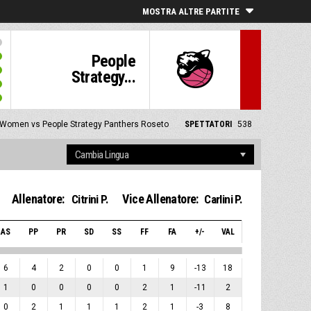
MOSTRA ALTRE PARTITE
People
Strategy...
Women vs People Strategy Panthers Roseto
SPETTATORI
538
Allenatore:
Vice Allenatore:
Citrini P.
Carlini P.
AS
PP
PR
SD
SS
FF
FA
+/-
VAL
6
4
2
0
0
1
9
-13
18
1
0
0
0
0
2
1
-11
2
0
2
1
1
1
2
1
-3
8