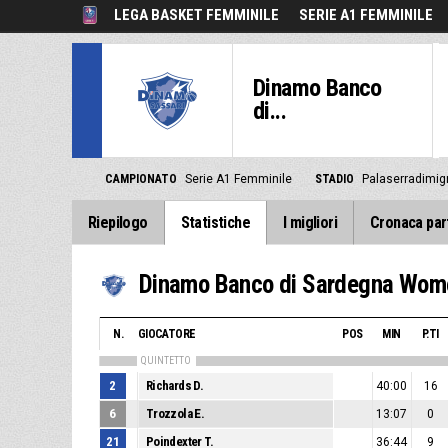
LEGA BASKET FEMMINILE
SERIE A1 FEMMINILE
Dinamo Banco
di...
CAMPIONATO
Serie A1 Femminile
STADIO
Palaserradimig
Riepilogo
Statistiche
I migliori
Cronaca par
Dinamo Banco di Sardegna Wom
N.
GIOCATORE
POS
MIN
P.TI
QUINTETTO
2
Richards D.
40:00
16
6
Trozzola E.
13:07
0
21
Poindexter T.
36:44
9