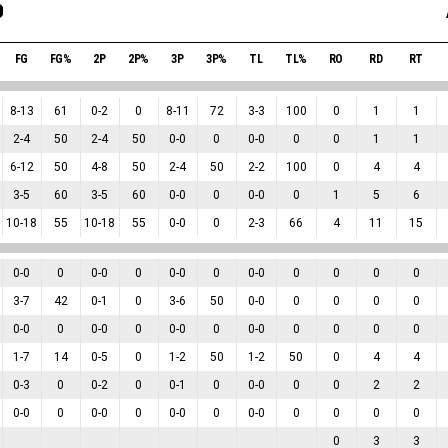
o
FG
FG%
2P
2P%
3P
3P%
TL
TL%
RO
RD
RT
8
-
13
61
0
-
2
0
8
-
11
72
3
-
3
100
0
1
1
2
-
4
50
2
-
4
50
0
-
0
0
0
-
0
0
0
1
1
6
-
12
50
4
-
8
50
2
-
4
50
2
-
2
100
0
4
4
3
-
5
60
3
-
5
60
0
-
0
0
0
-
0
0
1
5
6
10
-
18
55
10
-
18
55
0
-
0
0
2
-
3
66
4
11
15
0
-
0
0
0
-
0
0
0
-
0
0
0
-
0
0
0
0
0
3
-
7
42
0
-
1
0
3
-
6
50
0
-
0
0
0
0
0
0
-
0
0
0
-
0
0
0
-
0
0
0
-
0
0
0
0
0
1
-
7
14
0
-
5
0
1
-
2
50
1
-
2
50
0
4
4
0
-
3
0
0
-
2
0
0
-
1
0
0
-
0
0
0
2
2
0
-
0
0
0
-
0
0
0
-
0
0
0
-
0
0
0
0
0
0
3
3