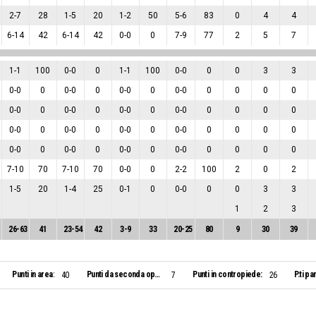
2
-
7
28
1
-
5
20
1
-
2
50
5
-
6
83
0
4
4
6
-
14
42
6
-
14
42
0
-
0
0
7
-
9
77
2
5
7
1
-
1
100
0
-
0
0
1
-
1
100
0
-
0
0
0
3
3
0
-
0
0
0
-
0
0
0
-
0
0
0
-
0
0
0
0
0
0
-
0
0
0
-
0
0
0
-
0
0
0
-
0
0
0
0
0
0
-
0
0
0
-
0
0
0
-
0
0
0
-
0
0
0
0
0
0
-
0
0
0
-
0
0
0
-
0
0
0
-
0
0
0
0
0
7
-
10
70
7
-
10
70
0
-
0
0
2
-
2
100
2
0
2
1
-
5
20
1
-
4
25
0
-
1
0
0
-
0
0
0
3
3
1
2
3
26
-
63
41
23
-
54
42
3
-
9
33
20
-
25
80
9
30
39
Punti in area:
Punti da seconda opportunità:
Punti in contropiede:
P.ti pa
40
7
26