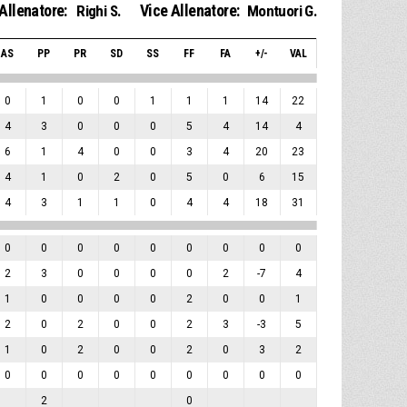
Allenatore:
Vice Allenatore:
Righi S.
Montuori G.
AS
PP
PR
SD
SS
FF
FA
+/-
VAL
0
1
0
0
1
1
1
14
22
4
3
0
0
0
5
4
14
4
6
1
4
0
0
3
4
20
23
4
1
0
2
0
5
0
6
15
4
3
1
1
0
4
4
18
31
0
0
0
0
0
0
0
0
0
2
3
0
0
0
0
2
-7
4
1
0
0
0
0
2
0
0
1
2
0
2
0
0
2
3
-3
5
1
0
2
0
0
2
0
3
2
0
0
0
0
0
0
0
0
0
2
0