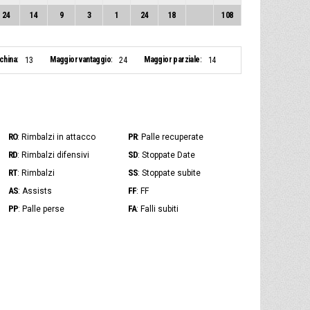
24
14
9
3
1
24
18
108
nchina:
Maggior vantaggio:
Maggior parziale:
13
24
14
RO
PR
: Rimbalzi in attacco
: Palle recuperate
RD
SD
: Rimbalzi difensivi
: Stoppate Date
RT
SS
: Rimbalzi
: Stoppate subite
AS
FF
: Assists
: FF
PP
FA
: Palle perse
: Falli subiti