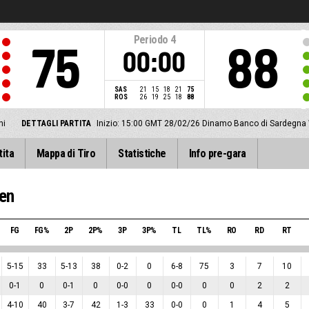
Periodo
4
75
88
00:00
SAS
21
15
18
21
75
ROS
26
19
25
18
88
ni
DETTAGLI PARTITA
Inizio: 15:00 GMT 28/02/26
Dinamo Banco di Sardegna 
tita
Mappa di Tiro
Statistiche
Info pre-gara
en
FG
FG%
2P
2P%
3P
3P%
TL
TL%
RO
RD
RT
5
-
15
33
5
-
13
38
0
-
2
0
6
-
8
75
3
7
10
0
-
1
0
0
-
1
0
0
-
0
0
0
-
0
0
0
2
2
4
-
10
40
3
-
7
42
1
-
3
33
0
-
0
0
1
4
5