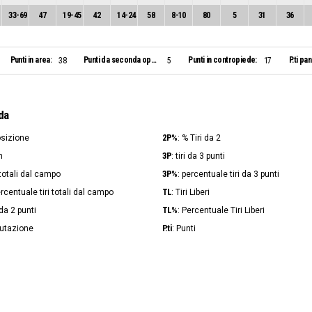
33
-
69
47
19
-
45
42
14
-
24
58
8
-
10
80
5
31
36
Punti in area:
Punti da seconda opportunità:
Punti in contropiede:
P.ti pa
38
5
17
da
2P%
osizione
: % Tiri da 2
3P
n
: tiri da 3 punti
3P%
i totali dal campo
: percentuale tiri da 3 punti
TL
ercentuale tiri totali dal campo
: Tiri Liberi
TL%
i da 2 punti
: Percentuale Tiri Liberi
P.ti
lutazione
: Punti