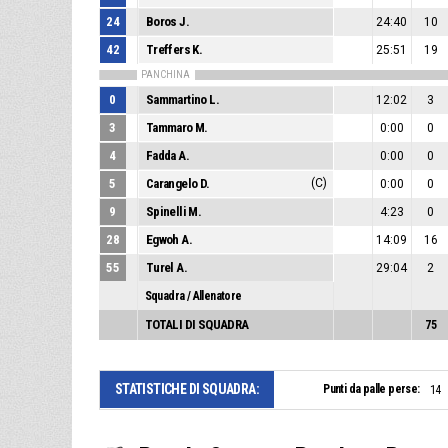
24
Boros J.
24:40
10
42
Treffers K.
25:51
19
PANCHINA
0
Sammartino L.
12:02
3
3
Tammaro M.
0:00
0
4
Fadda A.
0:00
0
5
Carangelo D.
(C)
0:00
0
9
Spinelli M.
4:23
0
28
Egwoh A.
14:09
16
55
Turel A.
29:04
2
Squadra / Allenatore
TOTALI DI SQUADRA
75
STATISTICHE DI SQUADRA:
Punti da palle perse:
14