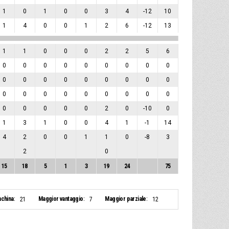
1
0
1
0
0
3
4
-12
10
1
4
0
0
1
2
6
-12
13
1
1
0
0
0
2
2
5
6
0
0
0
0
0
0
0
0
0
0
0
0
0
0
0
0
0
0
0
0
0
0
0
0
0
0
0
0
0
0
0
0
2
0
-10
0
1
3
1
0
0
4
1
-1
14
4
2
0
0
1
1
0
-8
3
2
0
15
18
5
1
3
19
24
75
nchina:
Maggior vantaggio:
Maggior parziale:
21
7
12