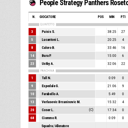
People Strategy Panthers Roset
N.
GIOCATORE
POS
MIN
P.TI
QUINTETTO
3
Puisis S.
38:25
27
5
Lucantoni L.
20:25
4
8
Caloro B.
33:46
16
14
Bura P.
15:00
6
23
Ustby A.
32:06
22
PANCHINA
1
Tall N.
0:09
0
9
Espedale G.
21:06
9
10
Farabello A.
5:49
0
13
Verlasevic Brcaninovic M.
15:32
4
20
Coser L.
(C)
17:34
0
68
Ciommo R.
0:09
0
Squadra / Allenatore