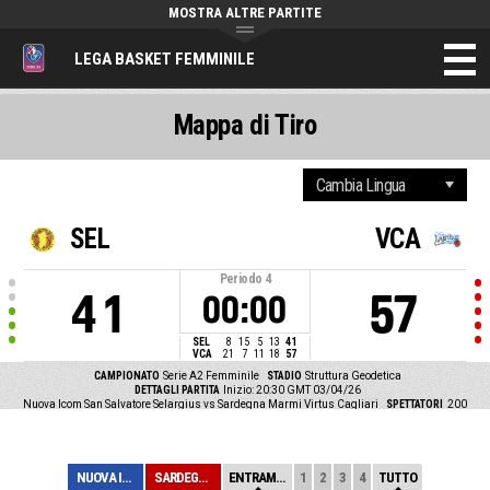
MOSTRA ALTRE PARTITE
LEGA BASKET FEMMINILE
Mappa di Tiro
SEL
VCA
Periodo
4
41
57
00:00
SEL
8
15
5
13
41
VCA
21
7
11
18
57
CAMPIONATO
Serie A2 Femminile
STADIO
Struttura Geodetica
DETTAGLI PARTITA
Inizio: 20:30 GMT 03/04/26
Nuova Icom San Salvatore Selargius vs Sardegna Marmi Virtus Cagliari
SPETTATORI
200
NUOVA ICOM SAN ...
SARDEGNA MARMI ...
ENTRAMBE
1
2
3
4
TUTTO