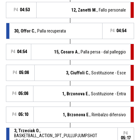
P4
04:53
12, Zanetti M.
, Fallo personale
30, Offor C.
, Palla recuperata
P4
04:54
P4
04:54
15, Cosaro A.
, Palla persa - dal palleggio
P4
05:06
3, Ciuffoli C.
, Sostituzione - Esce
P4
05:06
1, Brzonova E.
, Sostituzione - Entra
P4
05:10
1, Brzonova E.
, Rimbalzo difensivo
3, Trzeciak O.
,
P4
BASKETBALL_ACTION_3PT_PULLUPJUMPSHOT
05:17