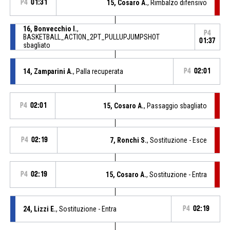
P4
01:31
15, Cosaro A.
, Rimbalzo difensivo
16, Bonvecchio I.
,
P4
BASKETBALL_ACTION_2PT_PULLUPJUMPSHOT
01:37
sbagliato
14, Zamparini A.
, Palla recuperata
P4
02:01
P4
02:01
15, Cosaro A.
, Passaggio sbagliato
P4
02:19
7, Ronchi S.
, Sostituzione - Esce
P4
02:19
15, Cosaro A.
, Sostituzione - Entra
24, Lizzi E.
, Sostituzione - Entra
P4
02:19