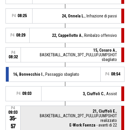
P4
08:25
24, Onnela L.
, Infrazione di passi
P4
08:29
22, Cappellotto A.
, Rimbalzo offensivo
15, Cosaro A.
,
P4
BASKETBALL_ACTION_3PT_PULLUPJUMPSHOT
08:32
sbagliato
16, Bonvecchio I.
, Passaggio sbagliato
P4
08:54
P4
09:03
3, Ciuffoli C.
, Assist
P4
21, Ciuffoli E.
,
09:03
BASKETBALL_ACTION_2PT_PULLUPJUMPSHOT
35-
realizzato
E-Work Faenza
- avanti di 22
57