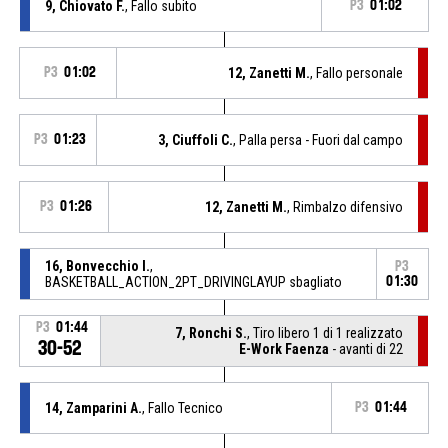
9, Chiovato F.
, Fallo subito
P3
01:02
P3
01:02
12, Zanetti M.
, Fallo personale
P3
01:23
3, Ciuffoli C.
, Palla persa - Fuori dal campo
P3
01:26
12, Zanetti M.
, Rimbalzo difensivo
16, Bonvecchio I.
,
P3
BASKETBALL_ACTION_2PT_DRIVINGLAYUP sbagliato
01:30
P3
01:44
7, Ronchi S.
, Tiro libero 1 di 1 realizzato
30-52
E-Work Faenza
- avanti di 22
14, Zamparini A.
, Fallo Tecnico
P3
01:44