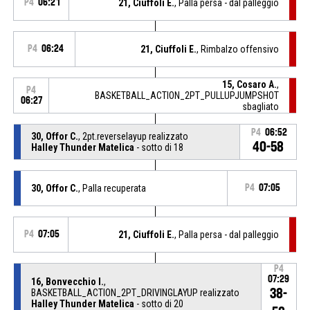
P4
06:21
21, Ciuffoli E.
, Palla persa - dal palleggio
P4
06:24
21, Ciuffoli E.
, Rimbalzo offensivo
15, Cosaro A.
,
P4
BASKETBALL_ACTION_2PT_PULLUPJUMPSHOT
06:27
sbagliato
P4
06:52
30, Offor C.
, 2pt.reverselayup realizzato
40-58
Halley Thunder Matelica
- sotto di 18
30, Offor C.
, Palla recuperata
P4
07:05
P4
07:05
21, Ciuffoli E.
, Palla persa - dal palleggio
P4
07:29
16, Bonvecchio I.
,
38-
BASKETBALL_ACTION_2PT_DRIVINGLAYUP realizzato
Halley Thunder Matelica
- sotto di 20