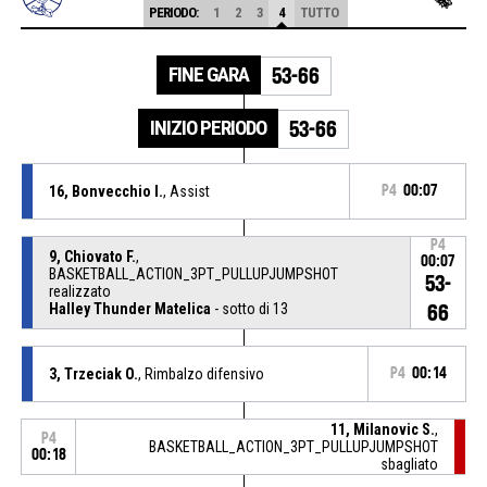
PERIODO:
1
2
3
4
TUTTO
FINE GARA
53-66
INIZIO PERIODO
53-66
16, Bonvecchio I.
, Assist
P4
00:07
P4
9, Chiovato F.
,
00:07
BASKETBALL_ACTION_3PT_PULLUPJUMPSHOT
53-
realizzato
Halley Thunder Matelica
- sotto di 13
66
3, Trzeciak O.
, Rimbalzo difensivo
P4
00:14
11, Milanovic S.
,
P4
BASKETBALL_ACTION_3PT_PULLUPJUMPSHOT
00:18
sbagliato