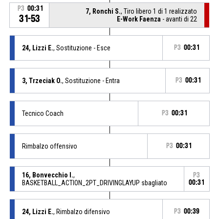
P3
00:31
7, Ronchi S.
, Tiro libero 1 di 1 realizzato
31-53
E-Work Faenza
- avanti di 22
24, Lizzi E.
, Sostituzione - Esce
P3
00:31
3, Trzeciak O.
, Sostituzione - Entra
P3
00:31
Tecnico Coach
P3
00:31
Rimbalzo offensivo
P3
00:31
16, Bonvecchio I.
,
P3
BASKETBALL_ACTION_2PT_DRIVINGLAYUP sbagliato
00:31
24, Lizzi E.
, Rimbalzo difensivo
P3
00:39