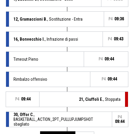
12, Gramaccioni B.
, Sostituzione - Entra
P4
09:36
16, Bonvecchio I.
, Infrazione di passi
P4
09:43
Timeout Pieno
P4
09:44
Rimbalzo offensivo
P4
09:44
P4
09:44
21, Ciuffoli E.
, Stoppata
30, Offor C.
,
P4
BASKETBALL_ACTION_2PT_PULLUPJUMPSHOT
09:44
sbagliato