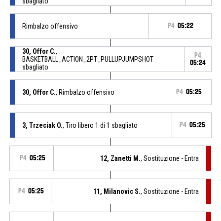
sbagliato
Rimbalzo offensivo
P4
05:22
30, Offor C.
,
P4
BASKETBALL_ACTION_2PT_PULLUPJUMPSHOT
05:24
sbagliato
30, Offor C.
, Rimbalzo offensivo
P4
05:25
3, Trzeciak O.
, Tiro libero 1 di 1 sbagliato
P4
05:25
P4
05:25
12, Zanetti M.
, Sostituzione - Entra
P4
05:25
11, Milanovic S.
, Sostituzione - Entra