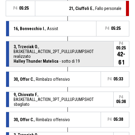
P4
05:25
21, Ciuffoli E.
, Fallo personale
16, Bonvecchio I.
, Assist
P4
05:25
P4
3, Trzeciak O.
,
05:25
BASKETBALL_ACTION_2PT_PULLUPJUMPSHOT
42-
realizzato
Halley Thunder Matelica
- sotto di 19
61
30, Offor C.
, Rimbalzo offensivo
P4
05:33
9, Chiovato F.
,
P4
BASKETBALL_ACTION_3PT_PULLUPJUMPSHOT
05:36
sbagliato
30, Offor C.
, Rimbalzo offensivo
P4
05:38
3, Trzeciak O.
,