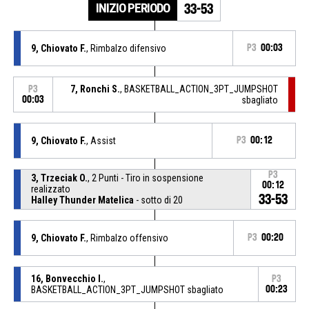
INIZIO PERIODO
33-53
9, Chiovato F.
, Rimbalzo difensivo
P3
00:03
7, Ronchi S.
, BASKETBALL_ACTION_3PT_JUMPSHOT
P3
00:03
sbagliato
9, Chiovato F.
, Assist
P3
00:12
P3
3, Trzeciak O.
, 2 Punti - Tiro in sospensione
00:12
realizzato
33-53
Halley Thunder Matelica
- sotto di 20
9, Chiovato F.
, Rimbalzo offensivo
P3
00:20
16, Bonvecchio I.
,
P3
BASKETBALL_ACTION_3PT_JUMPSHOT sbagliato
00:23