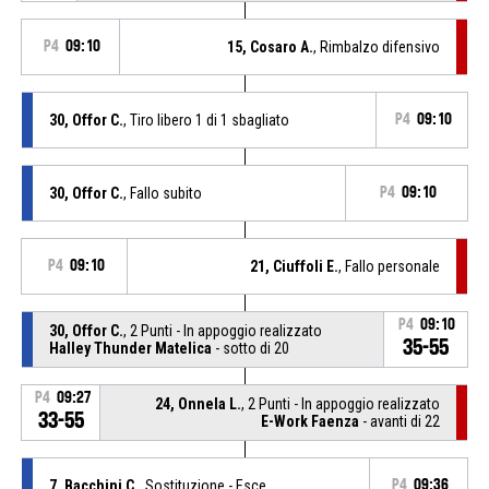
P4
09:10
15, Cosaro A.
, Rimbalzo difensivo
30, Offor C.
, Tiro libero 1 di 1 sbagliato
P4
09:10
30, Offor C.
, Fallo subito
P4
09:10
P4
09:10
21, Ciuffoli E.
, Fallo personale
P4
09:10
30, Offor C.
, 2 Punti - In appoggio realizzato
35-55
Halley Thunder Matelica
- sotto di 20
P4
09:27
24, Onnela L.
, 2 Punti - In appoggio realizzato
33-55
E-Work Faenza
- avanti di 22
7, Bacchini C.
, Sostituzione - Esce
P4
09:36