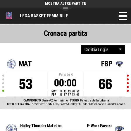
MOSTRA ALTRE PARTITE
LEGA BASKET FEMMINILE
Cronaca partita
MAT
FBP
Periodo
4
53
66
00:00
MAT
8
12
13
20
53
FBP
19
17
17
13
66
CAMPIONATO
Serie A2 Femminile
STADIO
Palestra della Libertà
DETTAGLI PARTITA
Inizio: 20:30 GMT 03/04/26
Halley Thunder Matelica vs E-Work Faenza
Halley Thunder Matelica
E-Work Faenza