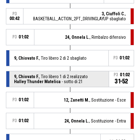
3, Ciuffoli C.
,
P3
00:42
BASKETBALL_ACTION_2PT_DRIVINGLAYUP sbagliato
P3
01:02
24, Onnela L.
, Rimbalzo difensivo
9, Chiovato F.
, Tiro libero 2 di 2 sbagliato
P3
01:02
P3
01:02
9, Chiovato F.
, Tiro libero 1 di 2 realizzato
31-52
Halley Thunder Matelica
- sotto di 21
P3
01:02
12, Zanetti M.
, Sostituzione - Esce
P3
01:02
24, Onnela L.
, Sostituzione - Entra