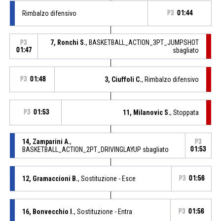
Rimbalzo difensivo
P3
01:44
7, Ronchi S.
, BASKETBALL_ACTION_3PT_JUMPSHOT
P3
01:47
sbagliato
P3
01:48
3, Ciuffoli C.
, Rimbalzo difensivo
P3
01:53
11, Milanovic S.
, Stoppata
14, Zamparini A.
,
P3
BASKETBALL_ACTION_2PT_DRIVINGLAYUP sbagliato
01:53
12, Gramaccioni B.
, Sostituzione - Esce
P3
01:56
16, Bonvecchio I.
, Sostituzione - Entra
P3
01:56