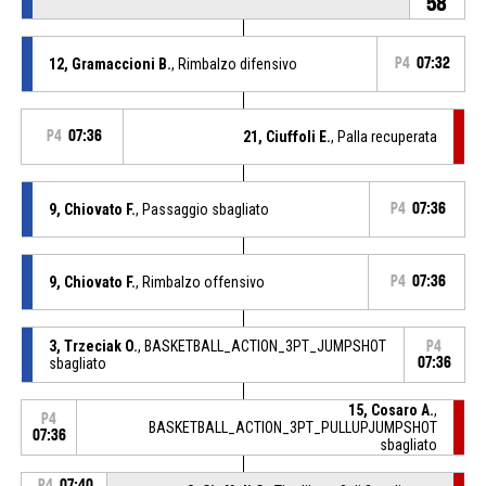
58
12, Gramaccioni B.
, Rimbalzo difensivo
P4
07:32
P4
07:36
21, Ciuffoli E.
, Palla recuperata
9, Chiovato F.
, Passaggio sbagliato
P4
07:36
9, Chiovato F.
, Rimbalzo offensivo
P4
07:36
3, Trzeciak O.
, BASKETBALL_ACTION_3PT_JUMPSHOT
P4
sbagliato
07:36
15, Cosaro A.
,
P4
BASKETBALL_ACTION_3PT_PULLUPJUMPSHOT
07:36
sbagliato
P4
07:40