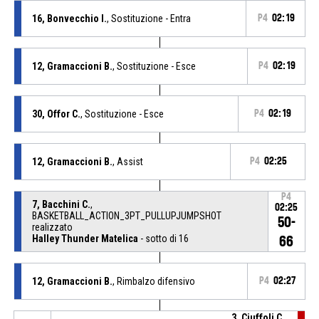
16, Bonvecchio I.
, Sostituzione - Entra
P4
02:19
12, Gramaccioni B.
, Sostituzione - Esce
P4
02:19
30, Offor C.
, Sostituzione - Esce
P4
02:19
12, Gramaccioni B.
, Assist
P4
02:25
P4
7, Bacchini C.
,
02:25
BASKETBALL_ACTION_3PT_PULLUPJUMPSHOT
50-
realizzato
Halley Thunder Matelica
- sotto di 16
66
12, Gramaccioni B.
, Rimbalzo difensivo
P4
02:27
3, Ciuffoli C.
,