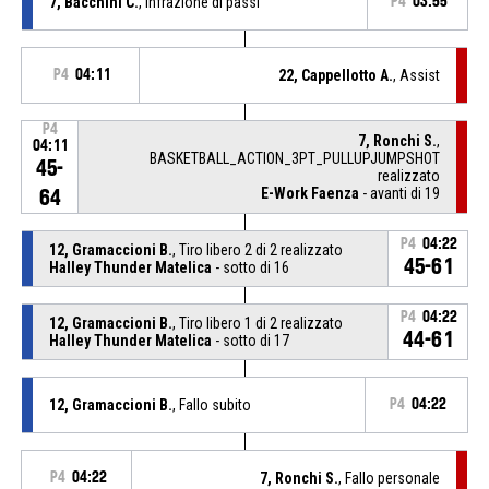
7, Bacchini C.
, Infrazione di passi
P4
03:55
P4
04:11
22, Cappellotto A.
, Assist
P4
7, Ronchi S.
,
04:11
BASKETBALL_ACTION_3PT_PULLUPJUMPSHOT
45-
realizzato
E-Work Faenza
- avanti di 19
64
P4
04:22
12, Gramaccioni B.
, Tiro libero 2 di 2 realizzato
45-61
Halley Thunder Matelica
- sotto di 16
P4
04:22
12, Gramaccioni B.
, Tiro libero 1 di 2 realizzato
44-61
Halley Thunder Matelica
- sotto di 17
12, Gramaccioni B.
, Fallo subito
P4
04:22
P4
04:22
7, Ronchi S.
, Fallo personale