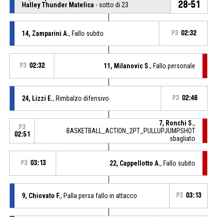
28-51
Halley Thunder Matelica
- sotto di 23
14, Zamparini A.
, Fallo subito
P3
02:32
P3
02:32
11, Milanovic S.
, Fallo personale
24, Lizzi E.
, Rimbalzo difensivo
P3
02:46
7, Ronchi S.
,
P3
BASKETBALL_ACTION_2PT_PULLUPJUMPSHOT
02:51
sbagliato
P3
03:13
22, Cappellotto A.
, Fallo subito
9, Chiovato F.
, Palla persa fallo in attacco
P3
03:13