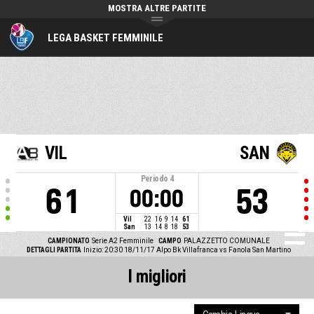
MOSTRA ALTRE PARTITE
LEGA BASKET FEMMINILE
VIL
SAN
Periodo
4
61
53
00:00
Vil
22
16
9
14
61
San
13
14
8
18
53
CAMPIONATO
Serie A2 Femminile
CAMPO
PALAZZETTO COMUNALE
DETTAGLI PARTITA
Inizio: 20:30 18/11/17
Alpo Bk Villafranca vs Fanola San Martino
I migliori