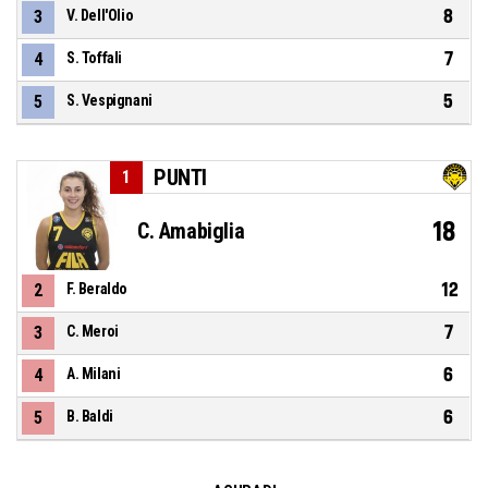
8
3
V. Dell'Olio
7
4
S. Toffali
5
5
S. Vespignani
PUNTI
1
18
C. Amabiglia
12
2
F. Beraldo
7
3
C. Meroi
6
4
A. Milani
6
5
B. Baldi