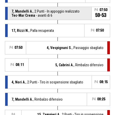
P4
07:50
7, Mandelli A.
, 2 Punti - In appoggio realizzato
59-53
Tec-Mar Crema
- avanti di 6
17, Rizzi N.
, Palla recuperata
P4
07:50
P4
07:50
4, Vespignani S.
, Passaggio sbagliato
P4
08:11
5, Cabrini A.
, Rimbalzo difensivo
4, Nori A.
, 2 Punti - Tiro in sospensione sbagliato
P4
08:15
7, Mandelli A.
, Rimbalzo difensivo
P4
08:25
15, Zampieri A.
, 2 Punti - Tiro in sospensione
P4