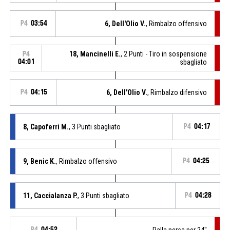
P4
03:54
6, Dell'Olio V.
, Rimbalzo offensivo
18, Mancinelli E.
, 2 Punti - Tiro in sospensione
P4
04:01
sbagliato
P4
04:15
6, Dell'Olio V.
, Rimbalzo difensivo
8, Capoferri M.
, 3 Punti sbagliato
P4
04:17
9, Benic K.
, Rimbalzo offensivo
P4
04:25
11, Caccialanza P.
, 3 Punti sbagliato
P4
04:28
P4
04:52
Palla persa per 24''