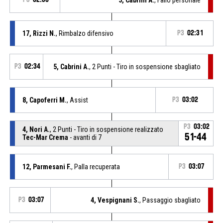
17, Rizzi N.
, Rimbalzo difensivo
P3
02:31
P3
02:34
5, Cabrini A.
, 2 Punti - Tiro in sospensione sbagliato
8, Capoferri M.
, Assist
P3
03:02
P3
03:02
4, Nori A.
, 2 Punti - Tiro in sospensione realizzato
51-44
Tec-Mar Crema
- avanti di 7
12, Parmesani F.
, Palla recuperata
P3
03:07
P3
03:07
4, Vespignani S.
, Passaggio sbagliato