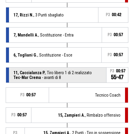
17, Rizzi N.
, 3 Punti sbagliato
P3
00:42
7, Mandelli A.
, Sostituzione - Entra
P3
00:57
6, Togliani G.
, Sostituzione - Esce
P3
00:57
P3
00:57
11, Caccialanza P.
, Tiro libero 1 di 2 realizzato
55-47
Tec-Mar Crema
- avanti di 8
P3
00:57
Tecnico Coach
P3
00:57
15, Zampieri A.
, Rimbalzo offensivo
15, Zampieri A.
, 2 Punti - Tiro in sospensione
P3