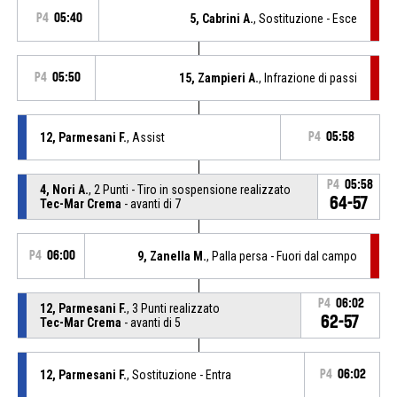
P4
05:40
5, Cabrini A.
, Sostituzione - Esce
P4
05:50
15, Zampieri A.
, Infrazione di passi
12, Parmesani F.
, Assist
P4
05:58
P4
05:58
4, Nori A.
, 2 Punti - Tiro in sospensione realizzato
64-57
Tec-Mar Crema
- avanti di 7
P4
06:00
9, Zanella M.
, Palla persa - Fuori dal campo
P4
06:02
12, Parmesani F.
, 3 Punti realizzato
62-57
Tec-Mar Crema
- avanti di 5
12, Parmesani F.
, Sostituzione - Entra
P4
06:02