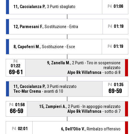
11, Caccialanza P.
, 3 Punti sbagliato
P4
01:06
12, Parmesani F.
, Sostituzione - Entra
P4
01:19
8, Capoferri M.
, Sostituzione - Esce
P4
01:19
P4
9, Zanella M.
, 2 Punti - Tiro in sospensione
01:22
realizzato
69-61
Alpo Bk Villafranca
- sotto di 8
P4
01:35
11, Caccialanza P.
, 3 Punti realizzato
69-59
Tec-Mar Crema
- avanti di 10
P4
01:56
15, Zampieri A.
, 2 Punti - In appoggio realizzato
66-59
Alpo Bk Villafranca
- sotto di 7
P4
02:01
6, Dell'Olio V.
, Rimbalzo offensivo