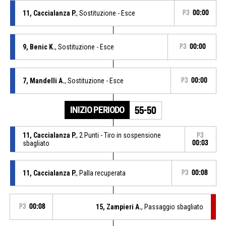
11, Caccialanza P.
, Sostituzione - Esce
P3
00:00
9, Benic K.
, Sostituzione - Esce
P3
00:00
7, Mandelli A.
, Sostituzione - Esce
P3
00:00
INIZIO PERIODO
55-50
11, Caccialanza P.
, 2 Punti - Tiro in sospensione
P3
sbagliato
00:03
11, Caccialanza P.
, Palla recuperata
P3
00:08
P3
00:08
15, Zampieri A.
, Passaggio sbagliato