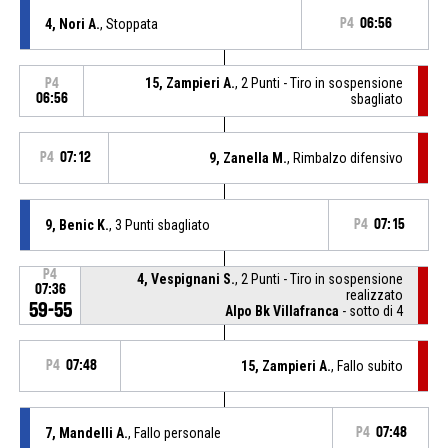
4, Nori A.
, Stoppata
P4
06:56
15, Zampieri A.
, 2 Punti - Tiro in sospensione
P4
06:56
sbagliato
P4
07:12
9, Zanella M.
, Rimbalzo difensivo
9, Benic K.
, 3 Punti sbagliato
P4
07:15
P4
4, Vespignani S.
, 2 Punti - Tiro in sospensione
07:36
realizzato
59-55
Alpo Bk Villafranca
- sotto di 4
P4
07:48
15, Zampieri A.
, Fallo subito
7, Mandelli A.
, Fallo personale
P4
07:48