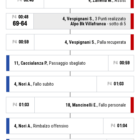
P4
00:48
9, Zanella M.
, Assist
P4
00:48
4, Vespignani S.
, 3 Punti realizzato
69-64
Alpo Bk Villafranca
- sotto di 5
P4
00:59
4, Vespignani S.
, Palla recuperata
11, Caccialanza P.
, Passaggio sbagliato
P4
00:59
4, Nori A.
, Fallo subito
P4
01:03
P4
01:03
18, Mancinelli E.
, Fallo personale
4, Nori A.
, Rimbalzo offensivo
P4
01:04