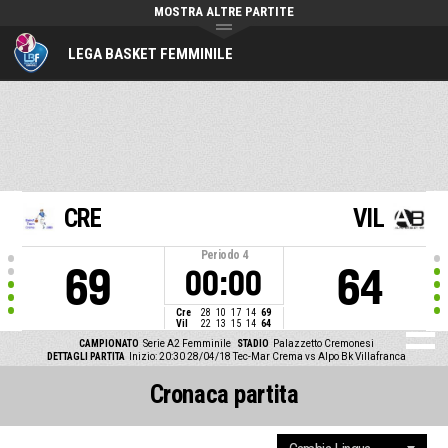
MOSTRA ALTRE PARTITE
LEGA BASKET FEMMINILE
CRE
VIL
Periodo
4
69
64
00:00
Cre
28
10
17
14
69
Vil
22
13
15
14
64
CAMPIONATO
Serie A2 Femminile
STADIO
Palazzetto Cremonesi
DETTAGLI PARTITA
Inizio: 20:30 28/04/18
Tec-Mar Crema vs Alpo Bk Villafranca
Cronaca partita