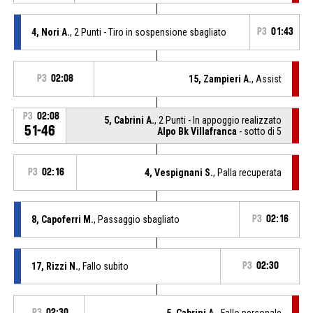
4, Nori A.
, 2 Punti - Tiro in sospensione sbagliato
P3
01:43
P3
02:08
15, Zampieri A.
, Assist
P3
02:08
5, Cabrini A.
, 2 Punti - In appoggio realizzato
51-46
Alpo Bk Villafranca
- sotto di 5
P3
02:16
4, Vespignani S.
, Palla recuperata
8, Capoferri M.
, Passaggio sbagliato
P3
02:16
17, Rizzi N.
, Fallo subito
P3
02:30
P3
02:30
5, Cabrini A.
, Fallo personale