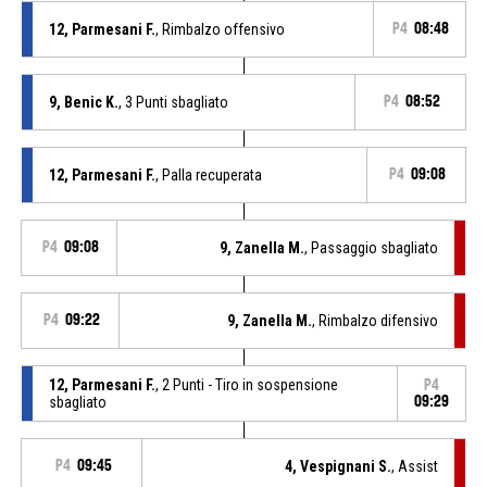
12, Parmesani F.
, Rimbalzo offensivo
P4
08:48
9, Benic K.
, 3 Punti sbagliato
P4
08:52
12, Parmesani F.
, Palla recuperata
P4
09:08
P4
09:08
9, Zanella M.
, Passaggio sbagliato
P4
09:22
9, Zanella M.
, Rimbalzo difensivo
12, Parmesani F.
, 2 Punti - Tiro in sospensione
P4
sbagliato
09:29
P4
09:45
4, Vespignani S.
, Assist