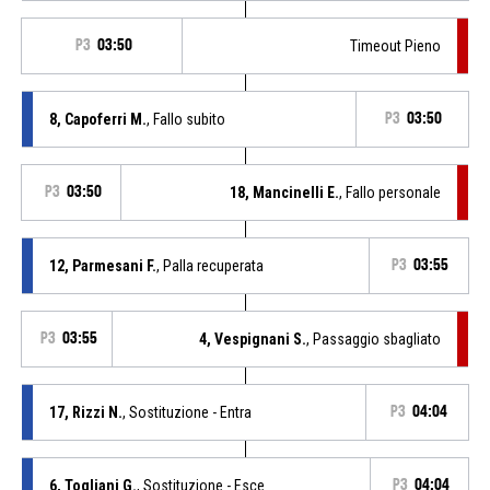
P3
03:50
Timeout Pieno
8, Capoferri M.
, Fallo subito
P3
03:50
P3
03:50
18, Mancinelli E.
, Fallo personale
12, Parmesani F.
, Palla recuperata
P3
03:55
P3
03:55
4, Vespignani S.
, Passaggio sbagliato
17, Rizzi N.
, Sostituzione - Entra
P3
04:04
6, Togliani G.
, Sostituzione - Esce
P3
04:04