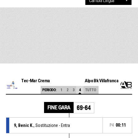
Tec-Mar Crema
Alpo Bk Villafranca
PERIODO:
1
2
3
4
TUTTO
FINE GARA
69-64
9, Benic K.
, Sostituzione - Entra
P4
00:11