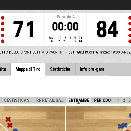
Periodo
4
71
84
00:00
Sav
19
18
11
23
71
S.G
23
20
19
22
84
TTO DELLO SPORT SETTIMIO PAGNINI
DETTAGLI PARTITA
Inizio: 18:00 04/02
tita
Mappa di Tiro
Statistiche
Info pre-gara
CESTISTICA SAVO...
RR RETAIL GALLI...
ENTRAMBE
PERIODO:
1
2
3