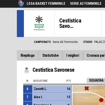
LEGA BASKET FEMMINILE
SERIE A2 FEMMINILE
Cestistica
Savo...
CAMPIONATO
Serie A2 Femminile
STADIO
PALAZZE
Riepilogo
Statistiche
I migliori
Cronaca par
Cestistica Savonese
SQUADRA:
N.
GIOCATORE
P.TI
4
Zanetti L.
16
7
Aleo I.
13