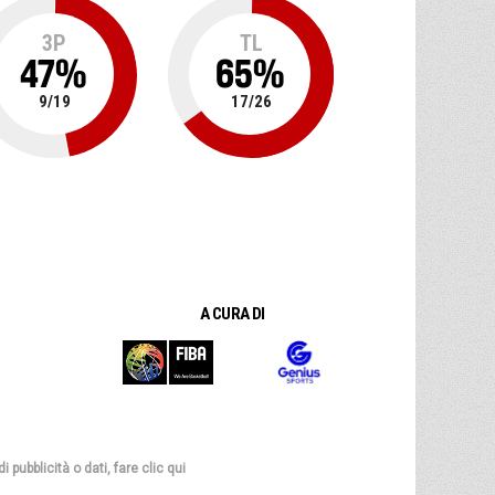
3P
TL
47
%
65
%
9
/
19
17
/
26
A CURA DI
 pubblicità o dati, fare clic qui