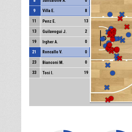
8
Sansalone A.
0
9
Villa E.
8
11
13
Penz E.
13
2
Guilavogui J.
19
0
Irgher A.
21
Roncallo V.
0
23
0
Bianconi M.
33
19
Tosi I.