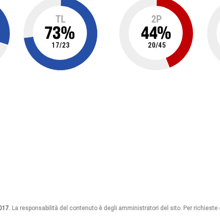
TL
2P
73
%
44
%
17
/
23
20
/
45
017.
La responsabilità del contenuto è degli amministratori del sito. Per richieste di