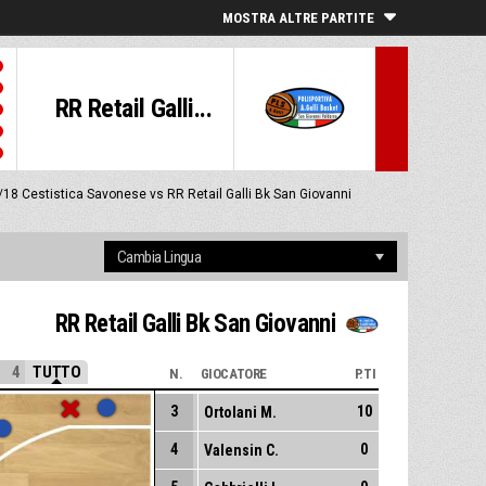
MOSTRA ALTRE PARTITE
RR Retail Galli...
/18
Cestistica Savonese vs RR Retail Galli Bk San Giovanni
RR Retail Galli Bk San Giovanni
4
TUTTO
N.
GIOCATORE
P.TI
3
10
Ortolani M.
4
0
Valensin C.