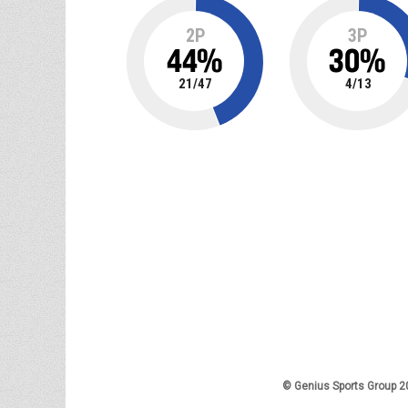
2P
3P
44
%
30
%
21
/
47
4
/
13
© Genius Sports Group 2