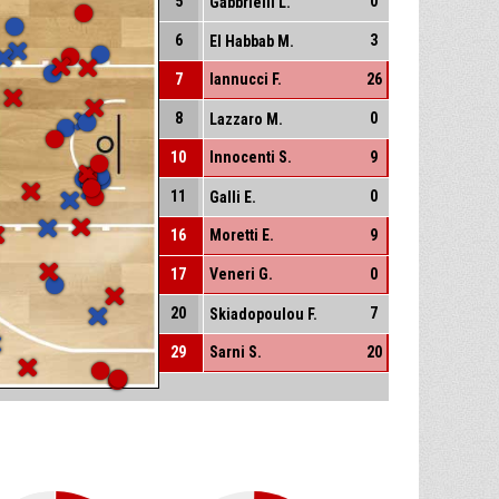
5
0
Gabbrielli L.
6
3
El Habbab M.
7
Iannucci F.
26
8
0
Lazzaro M.
10
Innocenti S.
9
11
0
Galli E.
16
Moretti E.
9
17
Veneri G.
0
20
7
Skiadopoulou F.
29
Sarni S.
20