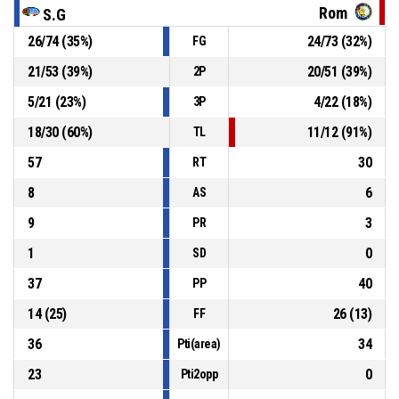
P4
00:22
26, Barbieri V.
, 2 Punti - Tiro in sospensione sbagliato
Rom
S.G
26
/
74
(
35
%)
24
/
73
(
32
%)
FG
29, Sarni S.
, Passaggio sbagliato
P4
00:40
21
/
53
(
39
%)
20
/
51
(
39
%)
2P
5
/
21
(
23
%)
4
/
22
(
18
%)
3P
29, Sarni S.
, Sostituzione - Entra
P4
00:42
18
/
30
(
60
%)
11
/
12
(
91
%)
TL
57
30
RT
8
6
AS
9
3
PR
1
0
SD
37
40
PP
14
(
25
)
26
(
13
)
FF
36
34
Pti(area)
23
0
Pti2opp