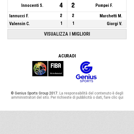
4
2
Innocenti S.
Pompei F.
Iannucci F.
2
2
Marchetti M.
Valensin C.
1
1
Giorgi V.
VISUALIZZA I MIGLIORI
A CURA DI
© Genius Sports Group 2017.
La responsabilità del contenuto è degli
amministratori del sito. Per richieste di pubblicità o dati, fare clic qui