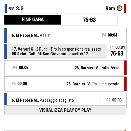
S.G
Rom
FINE GARA
75-63
6, El Habbab M.
, Assist
P4
00:04
P4
00:04
17, Veneri G.
, 2 Punti - Tiro in sospensione realizzato
75-63
RR Retail Galli Bk San Giovanni
- avanti di 12
P4
00:05
26, Barbieri V.
, Palla Persa
P4
00:09
26, Barbieri V.
, Palla recuperata
6, El Habbab M.
, Passaggio sbagliato
P4
00:09
VISUALIZZA PLAY BY PLAY
29, Sarni S.
, Rimbalzo difensivo
P4
00:20