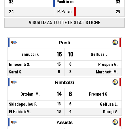
38
33
Punti in contropiede
24
29
PtiPanch
VISUALIZZA TUTTE LE STATISTICHE
Punti
16
10
Iannucci F.
Gelfusa L.
Innocenti S.
15
8
Prosperi G.
Sarni S.
9
8
Marchetti M.
Rimbalzi
14
8
Ortolani M.
Prosperi G.
Skiadopoulou F.
13
6
Gelfusa L.
El Habbab M.
10
4
Giorgi V.
Assists