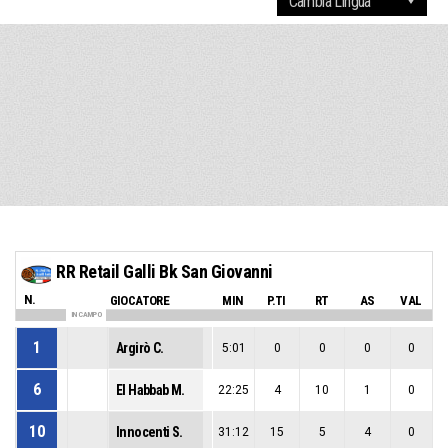
RR Retail Galli Bk San Giovanni
N.
GIOCATORE
MIN
P.TI
RT
AS
VAL
IN CAMPO
1
Argirò C.
5:01
0
0
0
0
6
El Habbab M.
22:25
4
10
1
0
10
Innocenti S.
31:12
15
5
4
0