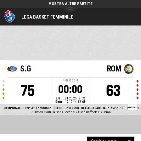
MOSTRA ALTRE PARTITE
LEGA BASKET FEMMINILE
S.G
ROM
Periodo
4
75
63
00:00
S.G
21
20
25
9
75
Rom
17
17
14
15
63
CAMPIONATO
Serie A2 Femminile
STADIO
Pala Galli
DETTAGLI PARTITA
Inizio: 21:00 10/02/18
RR Retail Galli Bk San Giovanni vs San Raffaele Bk Roma