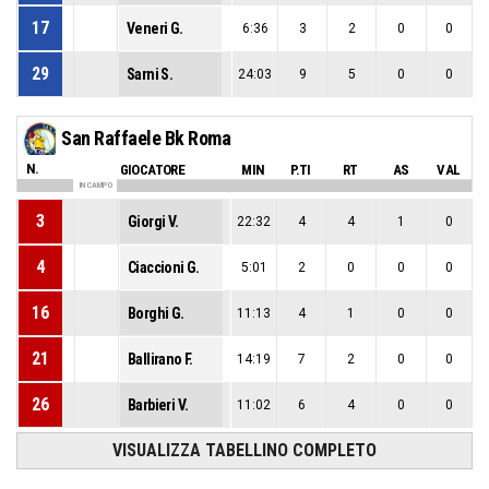
17
Veneri G.
6:36
3
2
0
0
29
Sarni S.
24:03
9
5
0
0
San Raffaele Bk Roma
N.
GIOCATORE
MIN
P.TI
RT
AS
VAL
IN CAMPO
3
Giorgi V.
22:32
4
4
1
0
4
Ciaccioni G.
5:01
2
0
0
0
16
Borghi G.
11:13
4
1
0
0
21
Ballirano F.
14:19
7
2
0
0
26
Barbieri V.
11:02
6
4
0
0
VISUALIZZA TABELLINO COMPLETO