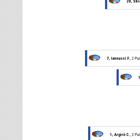
20, Ski
7, Iannucci F.
, 2 Pu
1
1, Argirò C.
, 2 Pu