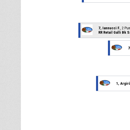
7, Iannucci F.
, 2 Pu
RR Retail Galli Bk 
7
1, Argir