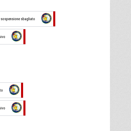
in sospensione sbagliato
sivo
ato
sivo