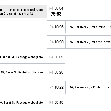
P4
00:04
nti - Tiro in sospensione realizzato
75-63
San Giovanni
- avanti di 12
P4
00:05
26, Barbieri V.
, Palla Persa
P4
00:09
26, Barbieri V.
, Palla recuperat
P4
00:09
l Habbab M.
, Passaggio sbagliato
P4
00:20
29, Sarni S.
, Rimbalzo difensivo
P4
00:22
26, Barbieri V.
, 2 Punti - Tiro 
P4
00:40
9, Sarni S.
, Passaggio sbagliato