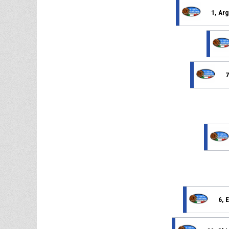
1, Arg
7
6, 