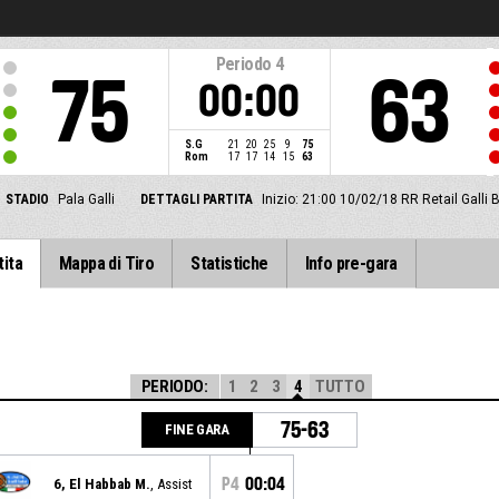
Periodo
4
75
63
00:00
S.G
21
20
25
9
75
Rom
17
17
14
15
63
STADIO
Pala Galli
DETTAGLI PARTITA
Inizio: 21:00 10/02/18
RR Retail Galli
tita
Mappa di Tiro
Statistiche
Info pre-gara
PERIODO:
1
2
3
4
TUTTO
75-63
FINE GARA
P4
00:04
6, El Habbab M.
, Assist