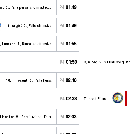
P4
01:49
irò C.
, Palla persa fallo in attacco
P4
01:49
1, Argirò C.
, Fallo offensivo
P4
01:55
, Iannucci F.
, Rimbalzo difensivo
P4
01:58
3, Giorgi V.
, 3 Punti sbagliato
P4
02:16
10, Innocenti S.
, Palla Persa
P4
02:33
Timeout Pieno
P4
02:33
El Habbab M.
, Sostituzione - Entra