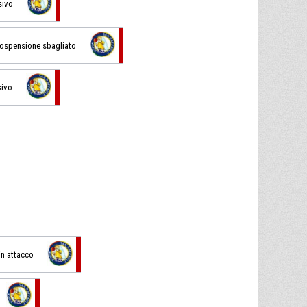
sivo
n sospensione sbagliato
sivo
 in attacco