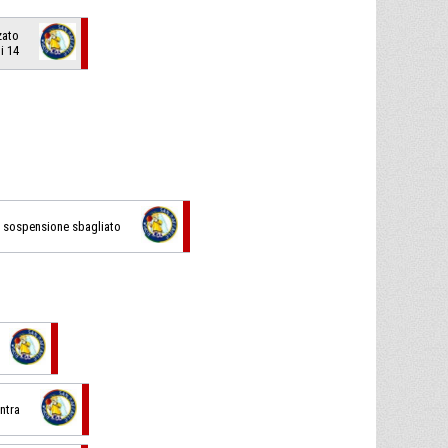
zato
i 14
 in sospensione sbagliato
Entra