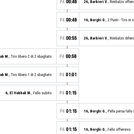
P4
00:46
26, Barbieri V.
, Rimbalzo offen
P4
00:48
16, Borghi G.
, 2 Punti - Tiro i
P4
00:55
26, Barbieri V.
, Rimbalzo difen
P4
00:56
bab M.
, Tiro libero 2 di 2 sbagliato
P4
01:01
bab M.
, Tiro libero 1 di 2 sbagliato
P4
01:15
6, El Habbab M.
, Fallo subito
P4
01:15
16, Borghi G.
, Palla persa fallo
P4
01:15
16, Borghi G.
, Fallo offensivo