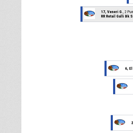
17, Veneri G.
, 2 Pu
RR Retail Galli Bk 
6, E
2