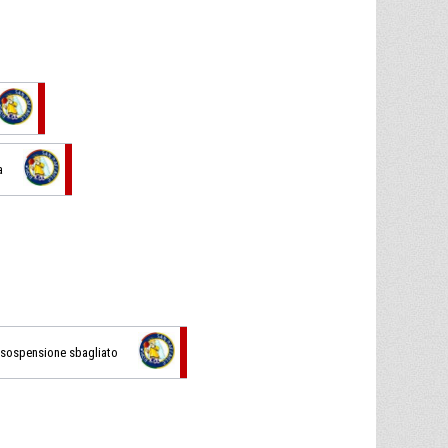
a
in sospensione sbagliato