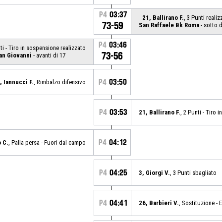
P4
03:37
21, Ballirano F.
, 3 Punti realiz
73-59
San Raffaele Bk Roma
- sotto d
P4
03:46
nti - Tiro in sospensione realizzato
73-56
San Giovanni
- avanti di 17
P4
03:50
, Iannucci F.
, Rimbalzo difensivo
P4
03:53
21, Ballirano F.
, 2 Punti - Tiro
P4
04:12
ò C.
, Palla persa - Fuori dal campo
P4
04:25
3, Giorgi V.
, 3 Punti sbagliato
P4
04:41
26, Barbieri V.
, Sostituzione - 