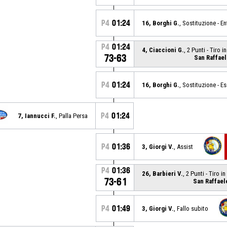
P4
01:24
16, Borghi G.
, Sostituzione - En
P4
01:24
4, Ciaccioni G.
, 2 Punti - Tiro 
73-63
San Raffae
P4
01:24
16, Borghi G.
, Sostituzione - E
P4
01:24
7, Iannucci F.
, Palla Persa
P4
01:36
3, Giorgi V.
, Assist
P4
01:36
26, Barbieri V.
, 2 Punti - Tiro 
73-61
San Raffae
P4
01:49
3, Giorgi V.
, Fallo subito