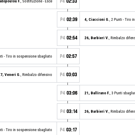
P4
02:33
adopoulou F.
, Sostituzione - Esce
P4
02:39
4, Ciaccioni G.
, 2 Punti - Tiro 
P4
02:54
26, Barbieri V.
, Rimbalzo difen
P4
02:57
nti - Tiro in sospensione sbagliato
P4
03:03
7, Veneri G.
, Rimbalzo difensivo
P4
03:06
21, Ballirano F.
, 3 Punti sbagli
P4
03:14
26, Barbieri V.
, Rimbalzo difen
P4
03:17
nti - Tiro in sospensione sbagliato