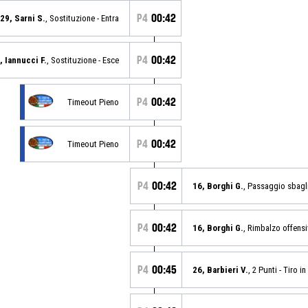
P4
00:42
29, Sarni S.
, Sostituzione - Entra
P4
00:42
, Iannucci F.
, Sostituzione - Esce
P4
00:42
Timeout Pieno
P4
00:42
Timeout Pieno
P4
00:42
16, Borghi G.
, Passaggio sbagl
P4
00:42
16, Borghi G.
, Rimbalzo offens
P4
00:45
26, Barbieri V.
, 2 Punti - Tiro 