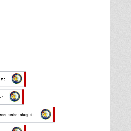
iato
ivo
in sospensione sbagliato