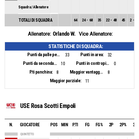
Squadra / Allenatore
TOTALI DI SQUADRA
64
24
-
68
35
22
-
48
45
2
-
20
Orlando W.
Allenatore:
Vice Allenatore:
STATISTICHE DI SQUADRA:
Punti da palle perse:
Punti in area:
33
32
Punti da seconda opportunità:
Punti in contropiede:
10
0
P.ti panchina:
Maggior vantaggio:
8
8
Maggior parziale:
11
USE Rosa Scotti Empoli
N.
GIOCATORE
POS
MIN
P.TI
FG
FG%
2P
2P%
3P
QUINTETTO