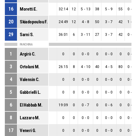
16
Moretti E.
32:14
12
5
-
13
38
5
-
9
55
0
-
4
20
Skiadopoulou F.
24:49
12
4
-
8
50
3
-
7
42
1
-
1
29
Sarni S.
36:01
6
3
-
11
27
3
-
7
42
0
-
4
PANCHINA
1
Argirò C.
0
0
0
-
0
0
0
-
0
0
0
-
0
3
Ortolani M.
26:15
8
4
-
10
40
4
-
5
80
0
-
5
4
Valensin C.
0
0
0
-
0
0
0
-
0
0
0
-
0
5
Gabbrielli L.
0
0
0
-
0
0
0
-
0
0
0
-
0
6
El Habbab M.
19:09
0
0
-
7
0
0
-
6
0
0
-
1
8
Lazzaro M.
0
0
0
-
0
0
0
-
0
0
0
-
0
17
Veneri G.
0
0
0
-
0
0
0
-
0
0
0
-
0