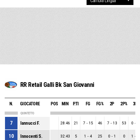
RR Retail Galli Bk San Giovanni
N.
GIOCATORE
POS
MIN
P.TI
FG
FG%
2P
2P%
3P
QUINTETTO
7
Iannucci F.
28:46
21
7
-
15
46
7
-
13
53
0
-
2
10
Innocenti S.
32:43
5
1
-
4
25
0
-
1
0
1
-
3