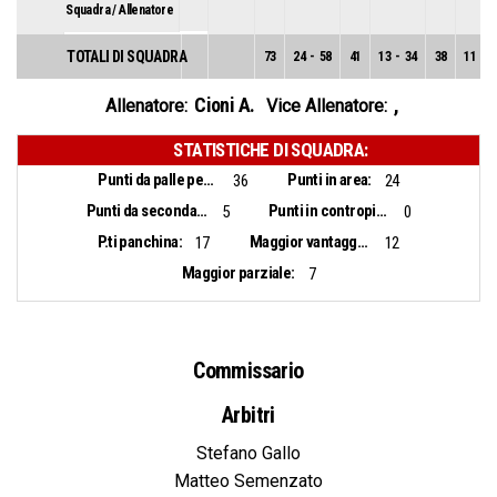
Squadra / Allenatore
TOTALI DI SQUADRA
73
24
-
58
41
13
-
34
38
11
-
2
Cioni A.
,
Allenatore:
Vice Allenatore:
STATISTICHE DI SQUADRA:
Punti da palle perse:
Punti in area:
36
24
Punti da seconda opportunità:
Punti in contropiede:
5
0
P.ti panchina:
Maggior vantaggio:
17
12
Maggior parziale:
7
Commissario
Arbitri
Stefano Gallo
Matteo Semenzato