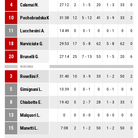
4
Calamai N.
27:12
2
1
-
5
20
1
-
3
33
0
-
2
10
Pochobradska K.
31:38
12
5
-
12
41
3
-
9
33
2
-
3
11
Lucchesini A.
14:49
0
0
-
1
0
0
-
1
0
0
-
0
18
Narviciute G.
29:53
17
5
-
8
62
5
-
8
62
0
-
0
20
Brunelli G.
27:14
25
7
-
13
53
1
-
5
20
6
-
8
PANCHINA
3
Rosellini F.
31:40
10
3
-
9
33
1
-
2
50
2
-
7
5
Gimignani L.
10:39
0
0
-
1
0
0
-
1
0
0
-
0
8
Chiabotto E.
19:42
5
2
-
7
28
1
-
3
33
1
-
4
13
Malquori L.
0
0
0
-
0
0
0
-
0
0
0
-
0
15
Manetti L.
7:08
2
1
-
2
50
1
-
2
50
0
-
0