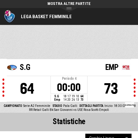
MOSTRA ALTRE PARTITE
LEGA BASKET FEMMINILE
S.G
EMP
Periodo
4
64
73
00:00
S.G
18
17
19
10
64
Emp
14
20
26
13
73
CAMPIONATO
Serie A2 Femminile
STADIO
Pala Galli
DETTAGLI PARTITA
Inizio: 18:30 03/03/18
RR Retail Galli Bk San Giovanni vs USE Rosa Scotti Empoli
Statistiche