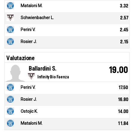
Mataloni M.
3.32
Schwienbacher L.
2.57
Perini V.
2.45
Rosier J.
2.15
Valutazione
Ballardini S.
19.00
Infinity Bio Faenza
Perini V.
17.50
Rosier J.
16.80
Ostojic K.
14.00
Mataloni M.
11.84