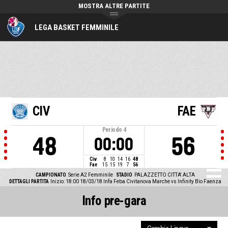
MOSTRA ALTRE PARTITE
LEGA BASKET FEMMINILE
CIV
FAE
Periodo
4
48
56
00:00
Civ
8
10
14
16
48
Fae
15
15
19
7
56
CAMPIONATO
Serie A2 Femminile
STADIO
PALAZZETTO CITTA' ALTA
DETTAGLI PARTITA
Inizio: 18:00 18/03/18
Infa Feba Civitanova Marche vs Infinity Bio Faenza
Info pre-gara