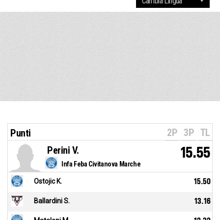
2P
3P
TL
Punti
Perini V.
15.55
Infa Feba Civitanova Marche
Ostojic K.
15.50
Ballardini S.
13.16