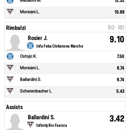
Mataloni M.
12.32
Morsiani L.
10.89
RO
RD
Rimbalzi
Rosier J.
9.10
Infa Feba Civitanova Marche
Ostojic K.
7.50
Morsiani L.
6.74
Ballardini S.
6.74
Schwienbacher L.
5.43
Assists
Ballardini S.
3.42
Infinity Bio Faenza