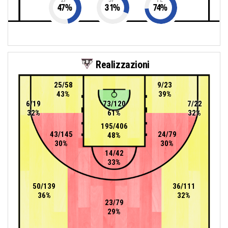
47
%
31
%
74
%
Realizzazioni
25/58
9/23
43%
39%
6/19
73/120
7/22
32%
61%
32%
195/406
43/145
24/79
48%
30%
30%
14/42
33%
50/139
36/111
36%
32%
23/79
29%