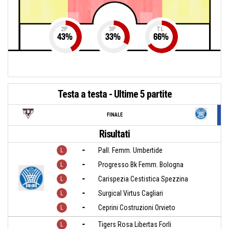
2P
3P
TL
43
%
33
%
66
%
Testa a testa - Ultime 5 partite
FINALE
Risultati
-
Pall. Femm. Umbertide
-
Progresso Bk Femm. Bologna
-
Carispezia Cestistica Spezzina
-
Surgical Virtus Cagliari
-
Ceprini Costruzioni Orvieto
-
Tigers Rosa Libertas Forli