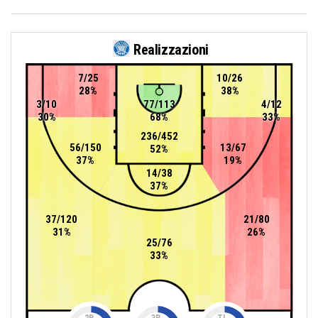
Realizzazioni
7/25
10/26
28%
38%
3/10
77/113
4/12
30%
68%
33%
236/452
56/150
13/67
52%
37%
19%
14/38
37%
37/120
21/80
31%
26%
25/76
33%
2P
3P
TL