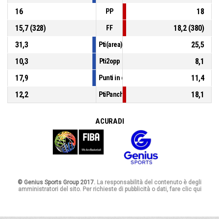
16
18
PP
15,7 (328)
18,2 (380)
FF
31,3
25,5
Pti(area)
10,3
8,1
Pti2opp
17,9
11,4
Punti in contropiede
12,2
18,1
PtiPanch
A CURA DI
© Genius Sports Group 2017.
La responsabilità del contenuto è degli
amministratori del sito. Per richieste di pubblicità o dati, fare clic qui