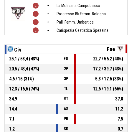
-
La Molisana Campobasso
-
Progresso Bk Femm. Bologna
-
Pall. Femm. Umbertide
-
Carispezia Cestistica Spezzina
Fae
Civ
25,1 / 58,4 (43%)
22,7 / 56,2 (40%)
FG
20,5 / 43,4 (47%)
17,2 / 39,7 (43%)
2P
4,6 / 15 (31%)
5,8 / 17,6 (33%)
3P
12,3 / 16,6 (74%)
12,6 / 19,1 (66%)
TL
34,9
37,8
RT
14,4
11,2
AS
7,1
7,5
PR
1,2
0,7
SD