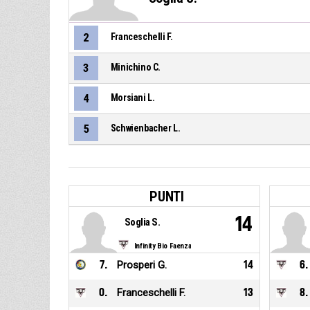
2
Franceschelli F.
3
Minichino C.
4
Morsiani L.
5
Schwienbacher L.
PUNTI
14
Soglia S.
Infinity Bio Faenza
7
.
Prosperi G.
14
6
.
0
.
Franceschelli F.
13
8
.