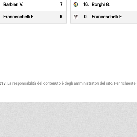
.
Barbieri V.
7
16
.
Borghi G.
Franceschelli F.
6
0
.
Franceschelli F.
018.
La responsabilità del contenuto è degli amministratori del sito. Per richieste di