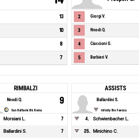
13
2
Giorgi V.
10
3
Nnodi Q.
8
4
Ciaccioni G.
7
5
Barbieri V.
RIMBALZI
ASSISTS
9
Nnodi Q.
Ballardini S.
San Raffaele Bk Roma
Infinity Bio Faenza
Morsiani L.
7
4
.
Schwienbacher L.
Ballardini S.
7
25
.
Minichino C.