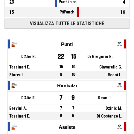
23
4
Punti in contropiede
15
16
PtiPanch
VISUALIZZA TUTTE LE STATISTICHE
Punti
22
15
D'Alie R.
Di Gregorio R.
Tassinari E.
15
10
Ciavarella G.
Storer L.
8
10
Reani L.
Rimbalzi
7
9
D'Alie R.
Reani L.
Brevini A.
7
7
Dzinic M.
Tassinari E.
6
5
Di Costanzo L.
Assists