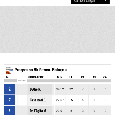
Progresso Bk Femm. Bologna
N.
GIOCATORE
MIN
P.TI
RT
AS
VAL
IN CAMPO
2
D'Alie R.
34:12
22
7
3
0
7
Tassinari E.
27:57
15
6
0
0
8
Dall'Aglio M.
22:01
8
3
0
0