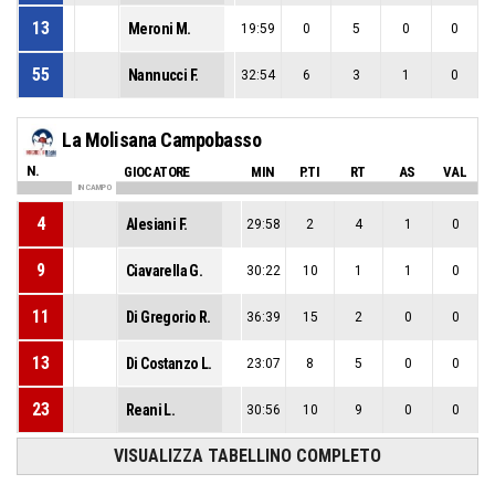
13
Meroni M.
19:59
0
5
0
0
55
Nannucci F.
32:54
6
3
1
0
La Molisana Campobasso
N.
GIOCATORE
MIN
P.TI
RT
AS
VAL
IN CAMPO
4
Alesiani F.
29:58
2
4
1
0
9
Ciavarella G.
30:22
10
1
1
0
11
Di Gregorio R.
36:39
15
2
0
0
13
Di Costanzo L.
23:07
8
5
0
0
23
Reani L.
30:56
10
9
0
0
VISUALIZZA TABELLINO COMPLETO