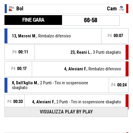
Bol
Cam
FINE GARA
66-58
13, Meroni M.
, Rimbalzo difensivo
P4
00:07
P4
00:11
23, Reani L.
, 3 Punti sbagliato
P4
00:17
4, Alesiani F.
, Rimbalzo difensivo
8, Dall'Aglio M.
, 2 Punti - Tiro in sospensione
P4
00:24
sbagliato
P4
00:33
4, Alesiani F.
, 2 Punti - Tiro in sospensione sbagliato
VISUALIZZA PLAY BY PLAY
P4
00:41
9, Ciavarella G.
, Fallo subito