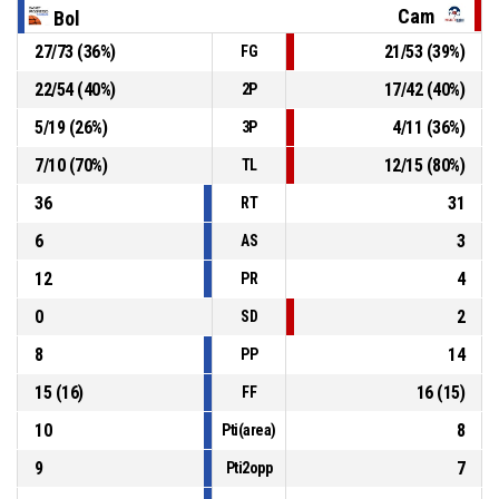
8, Dall'Aglio M.
, Fallo personale
P4
00:41
Cam
Bol
27
/
73
(
36
%)
21
/
53
(
39
%)
FG
8, Dall'Aglio M.
, Passaggio sbagliato
P4
01:02
22
/
54
(
40
%)
17
/
42
(
40
%)
2P
5
/
19
(
26
%)
4
/
11
(
36
%)
3P
2, D'Alie R.
, Rimbalzo difensivo
P4
01:20
7
/
10
(
70
%)
12
/
15
(
80
%)
TL
36
31
RT
6
3
AS
12
4
PR
0
2
SD
8
14
PP
15
(
16
)
16
(
15
)
FF
10
8
Pti(area)
9
7
Pti2opp