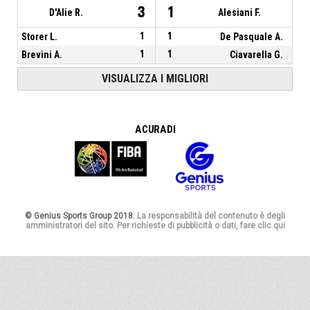
3
1
D'Alie R.
Alesiani F.
Storer L.
1
1
De Pasquale A.
Brevini A.
1
1
Ciavarella G.
VISUALIZZA I MIGLIORI
A CURA DI
© Genius Sports Group 2018.
La responsabilità del contenuto è degli
amministratori del sito. Per richieste di pubblicità o dati, fare clic qui