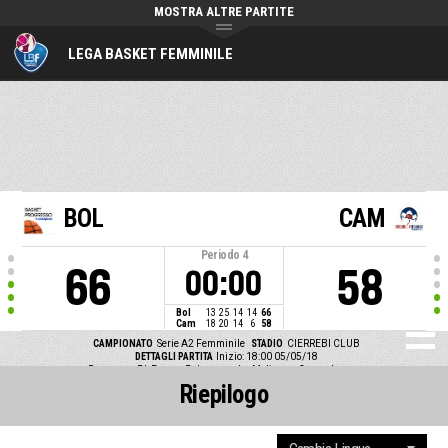
MOSTRA ALTRE PARTITE
LEGA BASKET FEMMINILE
BOL
CAM
Periodo
4
66
58
00:00
Bol
13
25
14
14
66
Cam
18
20
14
6
58
CAMPIONATO
Serie A2 Femminile
STADIO
CIERREBI CLUB
DETTAGLI PARTITA
Inizio: 18:00 05/05/18
Progresso Bk Femm. Bologna vs La Molisana Campobasso
Riepilogo