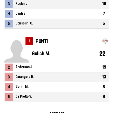
16
3
Kuster J.
7
4
Cinili S.
5
5
Consolini C.
PUNTI
1
22
Gulich M.
19
2
Anderson J.
13
3
Carangelo D.
6
4
Gorini M.
6
5
De Pretto V.