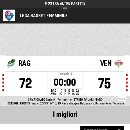
MOSTRA ALTRE PARTITE
LEGA BASKET FEMMINILE
RAG
VEN
Periodo
4
72
75
00:00
RAG
17
13
19
23
72
VEN
22
14
23
16
75
CAMPIONATO
Serie A1 Femminile
STADIO
PALAMINARDI
DETTAGLI PARTITA
Inizio: 20:30 16/10/18
Passalacqua Ragusa vs Umana Reyer Venezia
I migliori