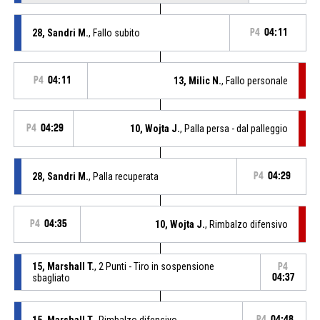
28, Sandri M.
, Fallo subito
P4
04:11
P4
04:11
13, Milic N.
, Fallo personale
P4
04:29
10, Wojta J.
, Palla persa - dal palleggio
28, Sandri M.
, Palla recuperata
P4
04:29
P4
04:35
10, Wojta J.
, Rimbalzo difensivo
15, Marshall T.
, 2 Punti - Tiro in sospensione
P4
sbagliato
04:37
15, Marshall T.
, Rimbalzo difensivo
P4
04:48