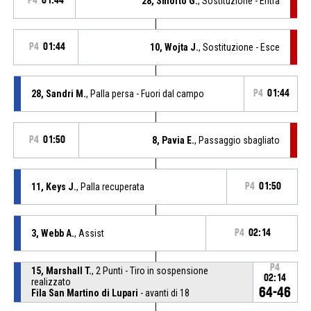
P4
01:44
28, Smorto G.
, Sostituzione - Entra
P4
01:44
10, Wojta J.
, Sostituzione - Esce
28, Sandri M.
, Palla persa - Fuori dal campo
P4
01:44
P4
01:50
8, Pavia E.
, Passaggio sbagliato
11, Keys J.
, Palla recuperata
P4
01:50
3, Webb A.
, Assist
P4
02:14
P4
15, Marshall T.
, 2 Punti - Tiro in sospensione
02:14
realizzato
64-46
Fila San Martino di Lupari
- avanti di 18