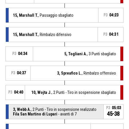
15, Marshall T.
, Passaggio sbagliato
P3
04:23
15, Marshall T.
, Rimbalzo difensivo
P3
04:31
P3
04:34
5, Togliani A.
, 3 Punti sbagliato
P3
04:37
3, Spreafico L.
, Rimbalzo offensivo
P3
04:40
10, Wojta J.
, 2 Punti - Tiro in sospensione sbagliato
P3
05:03
3, Webb A.
, 2 Punti - Tiro in sospensione realizzato
45-38
Fila San Martino di Lupari
- avanti di 7