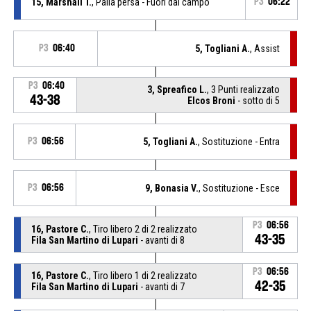
15, Marshall T.
, Palla persa - Fuori dal campo
P3
06:22
P3
06:40
5, Togliani A.
, Assist
P3
06:40
3, Spreafico L.
, 3 Punti realizzato
43-38
Elcos Broni
- sotto di 5
P3
06:56
5, Togliani A.
, Sostituzione - Entra
P3
06:56
9, Bonasia V.
, Sostituzione - Esce
P3
06:56
16, Pastore C.
, Tiro libero 2 di 2 realizzato
43-35
Fila San Martino di Lupari
- avanti di 8
P3
06:56
16, Pastore C.
, Tiro libero 1 di 2 realizzato
42-35
Fila San Martino di Lupari
- avanti di 7