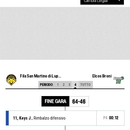
Fila San Martino di Lupari
Elcos Broni
PERIODO:
1
2
3
4
TUTTO
FINE GARA
64-46
11, Keys J.
, Rimbalzo difensivo
P4
00:12