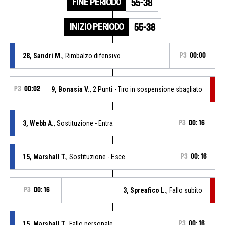
FINE PERIODO
55-38
INIZIO PERIODO
55-38
28, Sandri M.
, Rimbalzo difensivo
P3
00:00
P3
00:02
9, Bonasia V.
, 2 Punti - Tiro in sospensione sbagliato
3, Webb A.
, Sostituzione - Entra
P3
00:16
15, Marshall T.
, Sostituzione - Esce
P3
00:16
P3
00:16
3, Spreafico L.
, Fallo subito
15, Marshall T.
, Fallo personale
P3
00:16