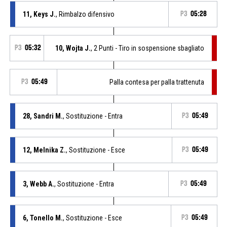
11, Keys J.
, Rimbalzo difensivo
P3
05:28
P3
05:32
10, Wojta J.
, 2 Punti - Tiro in sospensione sbagliato
P3
05:49
Palla contesa per palla trattenuta
28, Sandri M.
, Sostituzione - Entra
P3
05:49
12, Melnika Z.
, Sostituzione - Esce
P3
05:49
3, Webb A.
, Sostituzione - Entra
P3
05:49
6, Tonello M.
, Sostituzione - Esce
P3
05:49