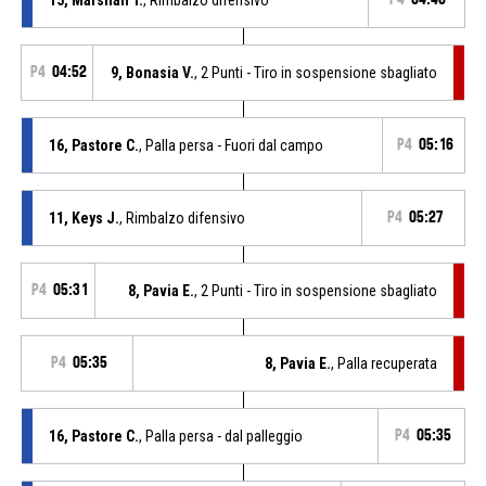
P4
04:52
9, Bonasia V.
, 2 Punti - Tiro in sospensione sbagliato
16, Pastore C.
, Palla persa - Fuori dal campo
P4
05:16
11, Keys J.
, Rimbalzo difensivo
P4
05:27
P4
05:31
8, Pavia E.
, 2 Punti - Tiro in sospensione sbagliato
P4
05:35
8, Pavia E.
, Palla recuperata
16, Pastore C.
, Palla persa - dal palleggio
P4
05:35