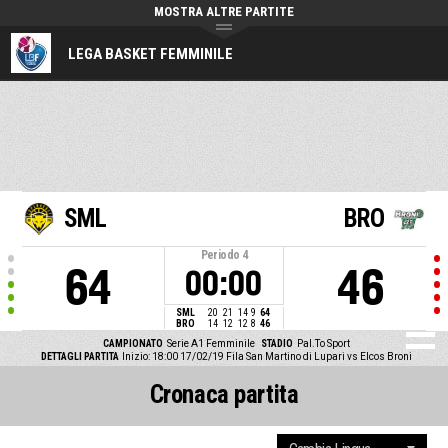
MOSTRA ALTRE PARTITE
LEGA BASKET FEMMINILE
SML
BRO
Periodo
4
64
46
00:00
SML
20
21
14
9
64
BRO
14
12
12
8
46
CAMPIONATO
Serie A1 Femminile
STADIO
Pal.To Sport
DETTAGLI PARTITA
Inizio: 18:00 17/02/19
Fila San Martino di Lupari vs Elcos Broni
Cronaca partita