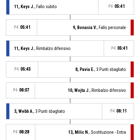
11, Keys J.
, Fallo subito
P4
05:41
P4
05:41
9, Bonasia V.
, Fallo personale
11, Keys J.
, Rimbalzo difensivo
P4
05:41
P4
05:43
8, Pavia E.
, 3 Punti sbagliato
P4
06:07
10, Wojta J.
, Rimbalzo difensivo
3, Webb A.
, 3 Punti sbagliato
P4
06:11
P4
06:28
13, Milic N.
, Sostituzione - Entra