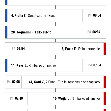
4, Fietta E.
, Sostituzione - Esce
P4
06:54
20, Tognalini F.
, Fallo subito
P4
06:54
P4
06:54
8, Pavia E.
, Fallo personale
11, Keys J.
, Rimbalzo difensivo
P4
07:04
P4
07:06
44, Gatti V.
, 2 Punti - Tiro in sospensione sbagliato
P4
07:10
10, Wojta J.
, Rimbalzo offensivo