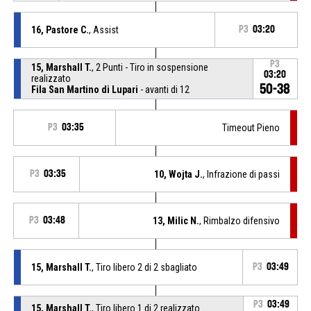
16, Pastore C.
, Assist
P3
03:20
P3
15, Marshall T.
, 2 Punti - Tiro in sospensione
03:20
realizzato
50-38
Fila San Martino di Lupari
- avanti di 12
P3
03:35
Timeout Pieno
P3
03:35
10, Wojta J.
, Infrazione di passi
P3
03:48
13, Milic N.
, Rimbalzo difensivo
15, Marshall T.
, Tiro libero 2 di 2 sbagliato
P3
03:49
P3
03:49
15, Marshall T.
, Tiro libero 1 di 2 realizzato