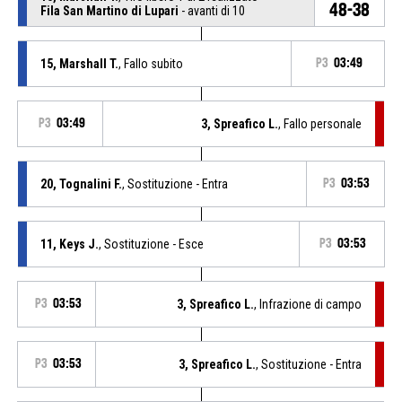
48-38
Fila San Martino di Lupari
- avanti di 10
15, Marshall T.
, Fallo subito
P3
03:49
P3
03:49
3, Spreafico L.
, Fallo personale
20, Tognalini F.
, Sostituzione - Entra
P3
03:53
11, Keys J.
, Sostituzione - Esce
P3
03:53
P3
03:53
3, Spreafico L.
, Infrazione di campo
P3
03:53
3, Spreafico L.
, Sostituzione - Entra