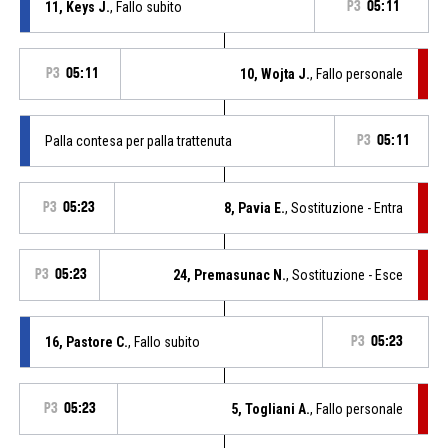
11, Keys J.
, Fallo subito
P3
05:11
P3
05:11
10, Wojta J.
, Fallo personale
Palla contesa per palla trattenuta
P3
05:11
P3
05:23
8, Pavia E.
, Sostituzione - Entra
P3
05:23
24, Premasunac N.
, Sostituzione - Esce
16, Pastore C.
, Fallo subito
P3
05:23
P3
05:23
5, Togliani A.
, Fallo personale