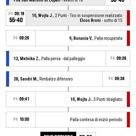
P4
09:18
10, Wojta J.
, 2 Punti - Tiro in sospensione realizzato
55-40
Elcos Broni
- sotto di 15
P4
09:26
9, Bonasia V.
, Palla recuperata
12, Melnika Z.
, Palla persa - dal palleggio
P4
09:26
28, Sandri M.
, Rimbalzo difensivo
P4
09:38
P4
09:41
10, Wojta J.
, 3 Punti sbagliato
P4
10:00
Palla contesa di inizio periodo