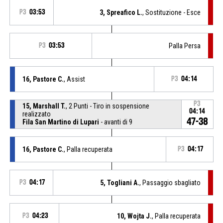
P3
03:53
3, Spreafico L.
, Sostituzione - Esce
P3
03:53
Palla Persa
16, Pastore C.
, Assist
P3
04:14
P3
15, Marshall T.
, 2 Punti - Tiro in sospensione
04:14
realizzato
47-38
Fila San Martino di Lupari
- avanti di 9
16, Pastore C.
, Palla recuperata
P3
04:17
P3
04:17
5, Togliani A.
, Passaggio sbagliato
P3
04:23
10, Wojta J.
, Palla recuperata