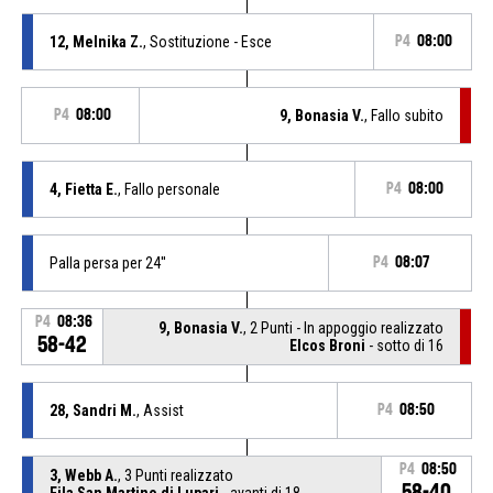
12, Melnika Z.
, Sostituzione - Esce
P4
08:00
P4
08:00
9, Bonasia V.
, Fallo subito
4, Fietta E.
, Fallo personale
P4
08:00
Palla persa per 24''
P4
08:07
P4
08:36
9, Bonasia V.
, 2 Punti - In appoggio realizzato
58-42
Elcos Broni
- sotto di 16
28, Sandri M.
, Assist
P4
08:50
P4
08:50
3, Webb A.
, 3 Punti realizzato
58-40
Fila San Martino di Lupari
- avanti di 18