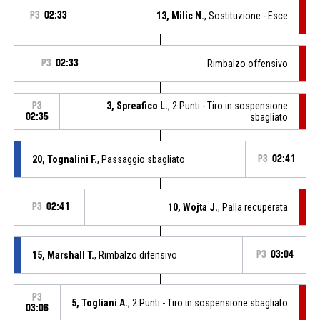
P3
02:33
13, Milic N.
, Sostituzione - Esce
P3
02:33
Rimbalzo offensivo
3, Spreafico L.
, 2 Punti - Tiro in sospensione
P3
02:35
sbagliato
20, Tognalini F.
, Passaggio sbagliato
P3
02:41
P3
02:41
10, Wojta J.
, Palla recuperata
15, Marshall T.
, Rimbalzo difensivo
P3
03:04
P3
5, Togliani A.
, 2 Punti - Tiro in sospensione sbagliato
03:06