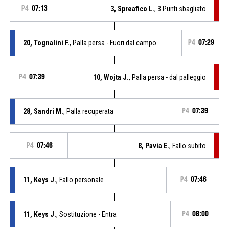
P4
07:13
3, Spreafico L.
, 3 Punti sbagliato
20, Tognalini F.
, Palla persa - Fuori dal campo
P4
07:29
P4
07:39
10, Wojta J.
, Palla persa - dal palleggio
28, Sandri M.
, Palla recuperata
P4
07:39
P4
07:46
8, Pavia E.
, Fallo subito
11, Keys J.
, Fallo personale
P4
07:46
11, Keys J.
, Sostituzione - Entra
P4
08:00