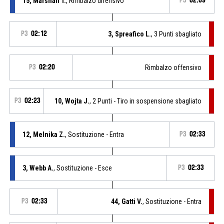
15, Marshall T.
, Rimbalzo difensivo
P3
02:09
P3
02:12
3, Spreafico L.
, 3 Punti sbagliato
P3
02:20
Rimbalzo offensivo
P3
02:23
10, Wojta J.
, 2 Punti - Tiro in sospensione sbagliato
12, Melnika Z.
, Sostituzione - Entra
P3
02:33
3, Webb A.
, Sostituzione - Esce
P3
02:33
P3
02:33
44, Gatti V.
, Sostituzione - Entra