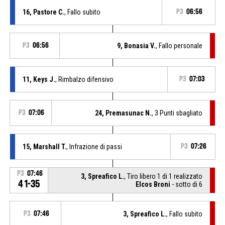
16, Pastore C.
, Fallo subito
P3
06:56
P3
06:56
9, Bonasia V.
, Fallo personale
11, Keys J.
, Rimbalzo difensivo
P3
07:03
P3
07:06
24, Premasunac N.
, 3 Punti sbagliato
15, Marshall T.
, Infrazione di passi
P3
07:26
P3
07:46
3, Spreafico L.
, Tiro libero 1 di 1 realizzato
41-35
Elcos Broni
- sotto di 6
P3
07:46
3, Spreafico L.
, Fallo subito