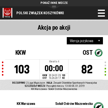
POKAŻ INNE MECZE
POLSKI ZWIĄZEK KOSZYKÓWKI
Akcja po akcji
KKW
OST
Kwarta
4
103
82
00:00
KKW
23
24
31
25
103
OST
16
26
23
17
82
ROZGRYWKI
2 Liga Mężczyzn
HALA
Zespół Obiektów Sportowych Hawajska
SZCZEGÓŁY MECZU
Początek meczu: 13:00 05.01.2019
KK Warszawa - Sokół Ostrów Mazowiecka
KK Warszawa
Sokół Ostrów Mazowiecka