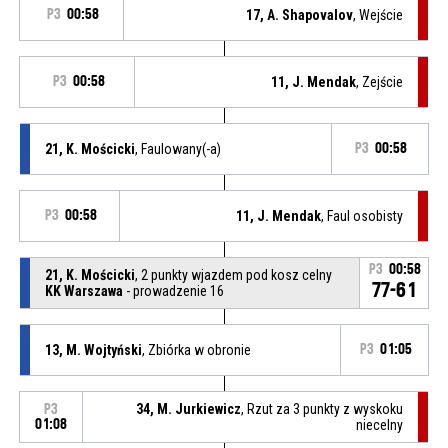
P3
00:58
17, A. Shapovalov
, Wejście
P3
00:58
11, J. Mendak
, Zejście
21, K. Mościcki
, Faulowany(-a)
P3
00:58
P3
00:58
11, J. Mendak
, Faul osobisty
P3
00:58
21, K. Mościcki
, 2 punkty wjazdem pod kosz celny
77-61
KK Warszawa
- prowadzenie 16
13, M. Wojtyński
, Zbiórka w obronie
P3
01:05
34, M. Jurkiewicz
, Rzut za 3 punkty z wyskoku
P3
01:08
niecelny