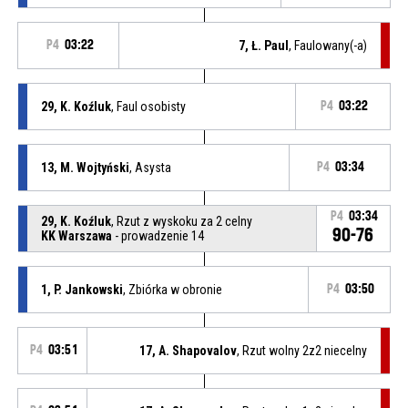
P4
03:22
7, Ł. Paul
, Faulowany(-a)
29, K. Koźluk
, Faul osobisty
P4
03:22
13, M. Wojtyński
, Asysta
P4
03:34
P4
03:34
29, K. Koźluk
, Rzut z wyskoku za 2 celny
90-76
KK Warszawa
- prowadzenie 14
1, P. Jankowski
, Zbiórka w obronie
P4
03:50
P4
03:51
17, A. Shapovalov
, Rzut wolny 2z2 niecelny