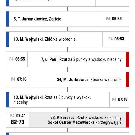
5, T. Jaremkiewicz
, Zejście
P4
06:53
13, M. Wojtyński
, Zbiórka w obronie
P4
06:53
P4
06:55
7, Ł. Paul
, Rzut za 3 punkty z wyskoku niecelny
P4
07:16
34, M. Jurkiewicz
, Zbiórka w obronie
13, M. Wojtyński
, Rzut za 3 punkty z wyskoku
P4
07:18
niecelny
P4
07:41
23, P. Barszcz
, Rzut z wyskoku za 2 celny
82-73
Sokół Ostrów Mazowiecka
- przegrywają 9