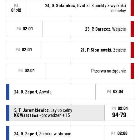
24, D. Solanikow
, Rzut za 3 punkty z wyskoku
P4
01:42
niecelny
P4
02:01
23, P. Barszcz
, Wejście
P4
02:01
21, P. Słoniewski
, Zejście
P4
02:01
Przerwa na żądanie
24, D. Zapert
, Asysta
P4
02:04
P4
02:04
5, T. Jaremkiewicz
, Lay up celny
94-79
KK Warszawa
- prowadzenie 15
24, D. Zapert
, Zbiórka w obronie
P4
02:08