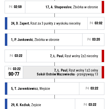
P4
02:59
17, A. Shapovalov
, Zbiórka w obronie
24, D. Zapert
, Rzut za 3 punkty z wyskoku niecelny
P4
03:02
1, P. Jankowski
, Zbiórka w obronie
P4
03:20
P4
03:22
7, Ł. Paul
, Rzut wolny 2z2 niecelny
P4
03:22
7, Ł. Paul
, Rzut wolny 1z2 celny
90-77
Sokół Ostrów Mazowiecka
- przegrywają 13
5, T. Jaremkiewicz
, Wejście
P4
03:22
29, K. Koźluk
, Zejście
P4
03:22