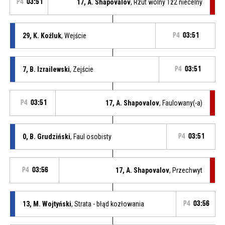
P4
03:51
17, A. Shapovalov
, Rzut wolny 1z2 niecelny
29, K. Koźluk
, Wejście
P4
03:51
7, B. Izrailewski
, Zejście
P4
03:51
P4
03:51
17, A. Shapovalov
, Faulowany(-a)
0, B. Grudziński
, Faul osobisty
P4
03:51
P4
03:56
17, A. Shapovalov
, Przechwyt
13, M. Wojtyński
, Strata - błąd kozłowania
P4
03:56