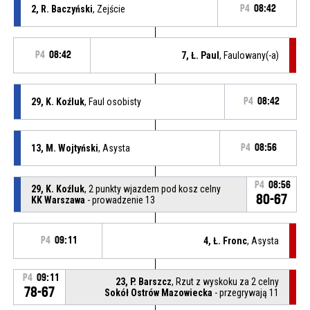
2, R. Baczyński
, Zejście
P4
08:42
P4
08:42
7, Ł. Paul
, Faulowany(-a)
29, K. Koźluk
, Faul osobisty
P4
08:42
13, M. Wojtyński
, Asysta
P4
08:56
P4
08:56
29, K. Koźluk
, 2 punkty wjazdem pod kosz celny
80-67
KK Warszawa
- prowadzenie 13
P4
09:11
4, Ł. Fronc
, Asysta
P4
09:11
23, P. Barszcz
, Rzut z wyskoku za 2 celny
78-67
Sokół Ostrów Mazowiecka
- przegrywają 11