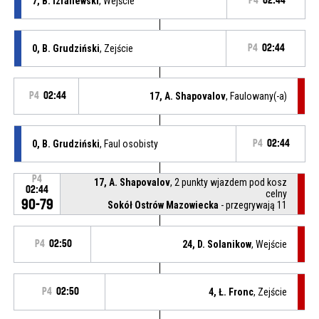
7, B. Izrailewski
, Wejście
P4
02:44
0, B. Grudziński
, Zejście
P4
02:44
P4
02:44
17, A. Shapovalov
, Faulowany(-a)
0, B. Grudziński
, Faul osobisty
P4
02:44
P4
17, A. Shapovalov
, 2 punkty wjazdem pod kosz
02:44
celny
90-79
Sokół Ostrów Mazowiecka
- przegrywają 11
P4
02:50
24, D. Solanikow
, Wejście
P4
02:50
4, Ł. Fronc
, Zejście