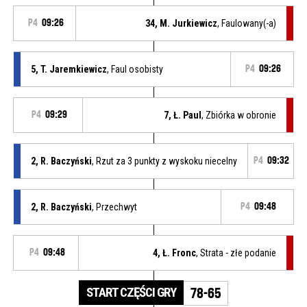
P4
09:26
34, M. Jurkiewicz
, Faulowany(-a)
5, T. Jaremkiewicz
, Faul osobisty
P4
09:26
P4
09:29
7, Ł. Paul
, Zbiórka w obronie
2, R. Baczyński
, Rzut za 3 punkty z wyskoku niecelny
P4
09:32
2, R. Baczyński
, Przechwyt
P4
09:48
P4
09:48
4, Ł. Fronc
, Strata - złe podanie
START CZĘŚCI GRY
78-65