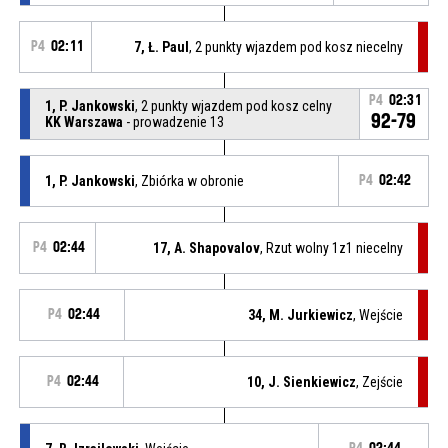
P4
02:11
7, Ł. Paul
, 2 punkty wjazdem pod kosz niecelny
P4
02:31
1, P. Jankowski
, 2 punkty wjazdem pod kosz celny
92-79
KK Warszawa
- prowadzenie 13
1, P. Jankowski
, Zbiórka w obronie
P4
02:42
P4
02:44
17, A. Shapovalov
, Rzut wolny 1z1 niecelny
P4
02:44
34, M. Jurkiewicz
, Wejście
P4
02:44
10, J. Sienkiewicz
, Zejście