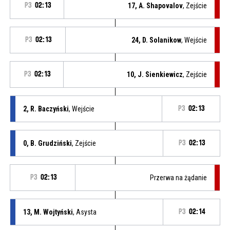
P3
02:13
17, A. Shapovalov
, Zejście
P3
02:13
24, D. Solanikow
, Wejście
P3
02:13
10, J. Sienkiewicz
, Zejście
2, R. Baczyński
, Wejście
P3
02:13
0, B. Grudziński
, Zejście
P3
02:13
P3
02:13
Przerwa na żądanie
13, M. Wojtyński
, Asysta
P3
02:14