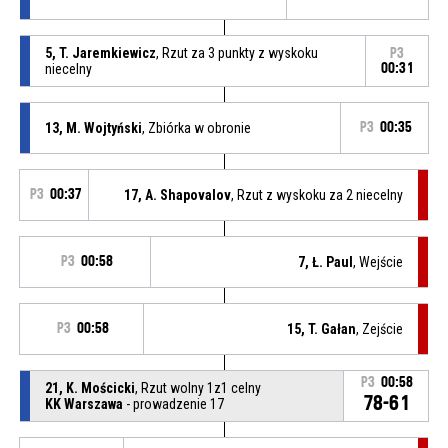
5, T. Jaremkiewicz
, Rzut za 3 punkty z wyskoku
P3
niecelny
00:31
13, M. Wojtyński
, Zbiórka w obronie
P3
00:35
P3
00:37
17, A. Shapovalov
, Rzut z wyskoku za 2 niecelny
P3
00:58
7, Ł. Paul
, Wejście
P3
00:58
15, T. Gałan
, Zejście
P3
00:58
21, K. Mościcki
, Rzut wolny 1z1 celny
78-61
KK Warszawa
- prowadzenie 17