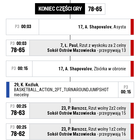
KONIEC CZĘŚCI GRY
78-65
P3
00:03
17, A. Shapovalov
, Asysta
P3
00:03
7, Ł. Paul
, Rzut z wyskoku za 2 celny
78-65
Sokół Ostrów Mazowiecka
- przegrywają 13
P3
00:15
17, A. Shapovalov
, Zbiórka w obronie
29, K. Koźluk
,
P3
BASKETBALL_ACTION_2PT_TURNAROUNDJUMPSHOT
00:15
niecelny
P3
00:25
23, P. Barszcz
, Rzut wolny 2z2 celny
78-63
Sokół Ostrów Mazowiecka
- przegrywają 15
P3
00:25
23, P. Barszcz
, Rzut wolny 1z2 celny
78-62
Sokół Ostrów Mazowiecka
- przegrywają 16