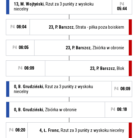
13, M. Wojtyński
, Rzut za 3 punkty z wyskoku
P4
niecelny
05:44
P4
06:04
23, P. Barszcz
, Strata - piłka poza boiskiem
P4
06:05
23, P. Barszcz
, Zbiórka w obronie
P4
06:09
23, P. Barszcz
, Blok
0, B. Grudziński
, Rzut za 3 punkty z wyskoku
P4
06:09
niecelny
0, B. Grudziński
, Zbiórka w obronie
P4
06:18
P4
06:20
4, Ł. Fronc
, Rzut za 3 punkty z wyskoku niecelny