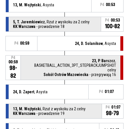
13, M. Wojtyński
, Asysta
P4
00:53
P4
00:53
5, T. Jaremkiewicz
, Rzut z wyskoku za 2 celny
100-82
KK Warszawa
- prowadzenie 18
P4
00:59
24, D. Solanikow
, Asysta
P4
23, P. Barszcz
,
00:59
BASKETBALL_ACTION_3PT_STEPBACKJUMPSHOT
98-
celny
Sokół Ostrów Mazowiecka
- przegrywają 16
82
24, D. Zapert
, Asysta
P4
01:07
P4
01:07
13, M. Wojtyński
, Rzut z wyskoku za 2 celny
98-79
KK Warszawa
- prowadzenie 19