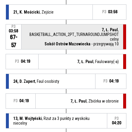
21, K. Mościcki
, Zejście
P3
03:56
P3
7, Ł. Paul
,
03:58
BASKETBALL_ACTION_2PT_TURNAROUNDJUMPSHOT
67-
celny
Sokół Ostrów Mazowiecka
- przegrywają 10
57
P3
04:19
7, Ł. Paul
, Faulowany(-a)
24, D. Zapert
, Faul osobisty
P3
04:19
P3
04:19
7, Ł. Paul
, Zbiórka w obronie
13, M. Wojtyński
, Rzut za 3 punkty z wyskoku
P3
niecelny
04:20