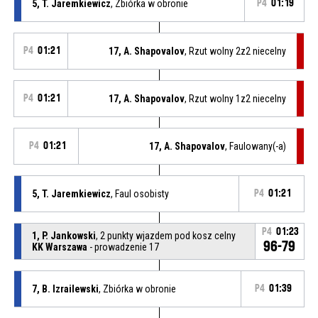
5, T. Jaremkiewicz
, Zbiórka w obronie
P4
01:19
P4
01:21
17, A. Shapovalov
, Rzut wolny 2z2 niecelny
P4
01:21
17, A. Shapovalov
, Rzut wolny 1z2 niecelny
P4
01:21
17, A. Shapovalov
, Faulowany(-a)
5, T. Jaremkiewicz
, Faul osobisty
P4
01:21
P4
01:23
1, P. Jankowski
, 2 punkty wjazdem pod kosz celny
96-79
KK Warszawa
- prowadzenie 17
7, B. Izrailewski
, Zbiórka w obronie
P4
01:39