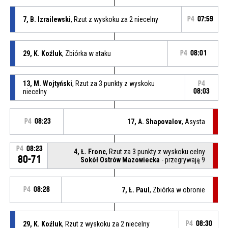
7, B. Izrailewski
, Rzut z wyskoku za 2 niecelny
P4
07:59
29, K. Koźluk
, Zbiórka w ataku
P4
08:01
13, M. Wojtyński
, Rzut za 3 punkty z wyskoku
P4
niecelny
08:03
P4
08:23
17, A. Shapovalov
, Asysta
P4
08:23
4, Ł. Fronc
, Rzut za 3 punkty z wyskoku celny
80-71
Sokół Ostrów Mazowiecka
- przegrywają 9
P4
08:28
7, Ł. Paul
, Zbiórka w obronie
29, K. Koźluk
, Rzut z wyskoku za 2 niecelny
P4
08:30