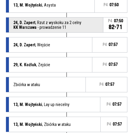
13, M. Wojtyński
, Asysta
P4
07:50
P4
07:50
24, D. Zapert
, Rzut z wyskoku za 2 celny
82-71
KK Warszawa
- prowadzenie 11
24, D. Zapert
, Wejście
P4
07:57
29, K. Koźluk
, Zejście
P4
07:57
Zbiórka w ataku
P4
07:57
13, M. Wojtyński
, Lay up niecelny
P4
07:57
13, M. Wojtyński
, Zbiórka w ataku
P4
07:57