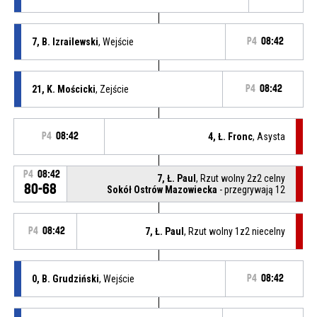
7, B. Izrailewski
, Wejście
P4
08:42
21, K. Mościcki
, Zejście
P4
08:42
P4
08:42
4, Ł. Fronc
, Asysta
P4
08:42
7, Ł. Paul
, Rzut wolny 2z2 celny
80-68
Sokół Ostrów Mazowiecka
- przegrywają 12
P4
08:42
7, Ł. Paul
, Rzut wolny 1z2 niecelny
0, B. Grudziński
, Wejście
P4
08:42