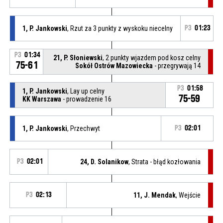
1, P. Jankowski
, Rzut za 3 punkty z wyskoku niecelny
P3
01:23
P3
01:34
21, P. Słoniewski
, 2 punkty wjazdem pod kosz celny
75-61
Sokół Ostrów Mazowiecka
- przegrywają 14
P3
01:58
1, P. Jankowski
, Lay up celny
75-59
KK Warszawa
- prowadzenie 16
1, P. Jankowski
, Przechwyt
P3
02:01
P3
02:01
24, D. Solanikow
, Strata - błąd kozłowania
P3
02:13
11, J. Mendak
, Wejście