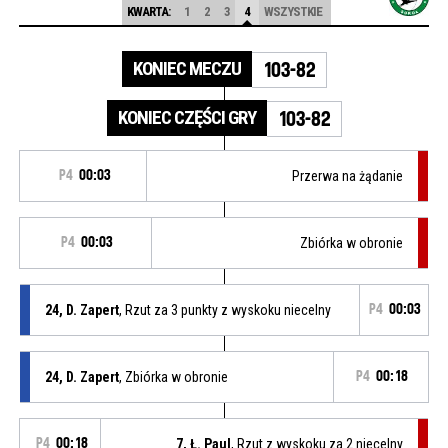
KWARTA:
1
2
3
4
WSZYSTKIE
KONIEC MECZU
103-82
KONIEC CZĘŚCI GRY
103-82
P4
00:03
Przerwa na żądanie
P4
00:03
Zbiórka w obronie
24, D. Zapert
, Rzut za 3 punkty z wyskoku niecelny
P4
00:03
24, D. Zapert
, Zbiórka w obronie
P4
00:18
P4
00:18
7, Ł. Paul
, Rzut z wyskoku za 2 niecelny