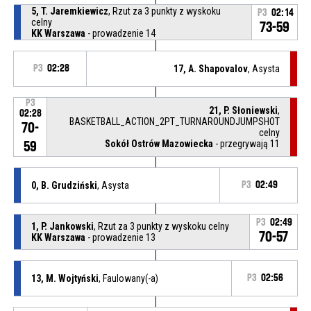
5, T. Jaremkiewicz
, Rzut za 3 punkty z wyskoku
P3
02:14
celny
73-59
KK Warszawa
- prowadzenie 14
P3
02:28
17, A. Shapovalov
, Asysta
P3
21, P. Słoniewski
,
02:28
BASKETBALL_ACTION_2PT_TURNAROUNDJUMPSHOT
70-
celny
Sokół Ostrów Mazowiecka
- przegrywają 11
59
0, B. Grudziński
, Asysta
P3
02:49
P3
02:49
1, P. Jankowski
, Rzut za 3 punkty z wyskoku celny
70-57
KK Warszawa
- prowadzenie 13
13, M. Wojtyński
, Faulowany(-a)
P3
02:56