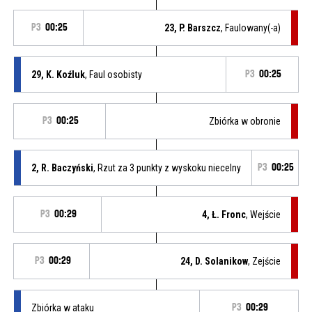
P3
00:25
23, P. Barszcz
, Faulowany(-a)
29, K. Koźluk
, Faul osobisty
P3
00:25
P3
00:25
Zbiórka w obronie
2, R. Baczyński
, Rzut za 3 punkty z wyskoku niecelny
P3
00:25
P3
00:29
4, Ł. Fronc
, Wejście
P3
00:29
24, D. Solanikow
, Zejście
Zbiórka w ataku
P3
00:29