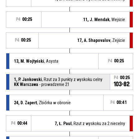
P4
00:25
11, J. Mendak
, Wejście
P4
00:25
17, A. Shapovalov
, Zejście
13, M. Wojtyński
, Asysta
P4
00:25
P4
00:25
1, P. Jankowski
, Rzut za 3 punkty z wyskoku celny
103-82
KK Warszawa
- prowadzenie 21
24, D. Zapert
, Zbiórka w obronie
P4
00:41
P4
00:44
7, Ł. Paul
, Rzut z wyskoku za 2 niecelny