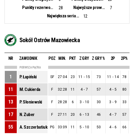
Punkty rezerwowych:
Najwyższe prowadzenie:
28
7
Największa seria punktowa:
12
Sokół Ostrów Mazowiecka
NR
ZAWODNIK
POZ
MIN.
PKT
Z GRY
Z GRY %
2P
2P%
PIERWSZA PIĄTKA
1
P. Łapiński
SF
27:04
23
11
-
15
73
11
-
14
78
0
11
M. Cukierda
F
32:28
11
4
-
7
57
4
-
5
80
0
13
P. Słoniewski
F
28:28
6
3
-
10
30
3
-
9
33
0
17
N. Zuber
F
27:11
20
6
-
13
46
4
-
7
57
2
55
A. Szczerbatiuk
PG
33:09
11
5
-
10
50
4
-
6
66
1