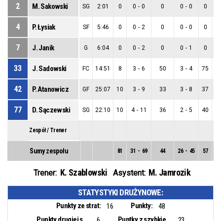
2
M. Sakowski
SG
2:01
0
0
-
0
0
0
-
0
0
0
4
P. Łysiak
SF
5:46
0
0
-
2
0
0
-
0
0
0
7
J. Janik
G
6:04
0
0
-
2
0
0
-
1
0
0
33
J. Sadowski
FC
14:51
8
3
-
6
50
3
-
4
75
0
42
P. Atanowicz
GF
25:07
10
3
-
9
33
3
-
8
37
0
77
D. Sączewski
SG
22:10
10
4
-
11
36
2
-
5
40
2
Zespół / Trener
Sumy zespołu
81
31
-
69
44
26
-
45
57
5
K. Szablowski
M. Jamrozik
Trener:
Asystent:
STATYSTYKI DRUŻYNOWE:
Punkty ze strat:
Punkty:
16
48
Punkty drugiej szansy:
Puntky z szybkiego ataku:
6
23