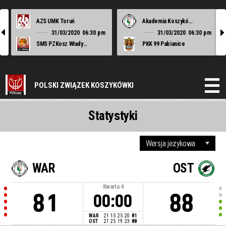
AZS UMK Toruń
Akademia Koszykówki Legii Warszawa
l
r
31/03/2020
06:30 pm
31/03/2020
06:30 pm
SMS PZKosz Władysławowo
PKK 99 Pabianice
POLSKI ZWIĄZEK KOSZYKÓWKI
Statystyki
WAR
OST
Kwarta
4
81
88
00:00
WAR
21
15
25
20
81
OST
21
25
19
23
88