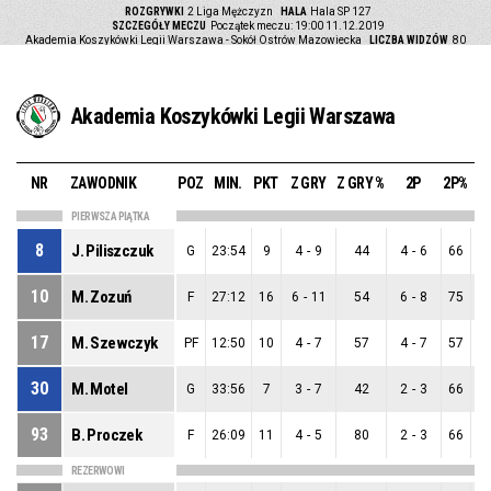
ROZGRYWKI
2 Liga Mężczyzn
HALA
Hala SP 127
SZCZEGÓŁY MECZU
Początek meczu: 19:00 11.12.2019
Akademia Koszykówki Legii Warszawa - Sokół Ostrów Mazowiecka
LICZBA WIDZÓW
80
Akademia Koszykówki Legii Warszawa
NR
ZAWODNIK
POZ
MIN.
PKT
Z GRY
Z GRY %
2P
2P%
PIERWSZA PIĄTKA
8
J. Piliszczuk
G
23:54
9
4
-
9
44
4
-
6
66
0
10
M. Zozuń
F
27:12
16
6
-
11
54
6
-
8
75
0
17
M. Szewczyk
PF
12:50
10
4
-
7
57
4
-
7
57
0
30
M. Motel
G
33:56
7
3
-
7
42
2
-
3
66
1
93
B. Proczek
F
26:09
11
4
-
5
80
2
-
3
66
2
REZERWOWI