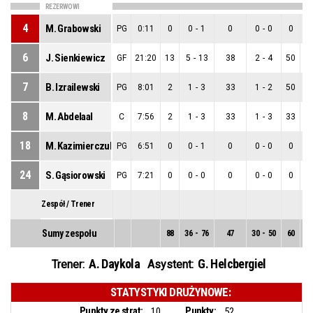
REZERWOWI
4
M. Grabowski
PG
0:11
0
0
-
1
0
0
-
0
0
0
6
J. Sienkiewicz
GF
21:20
13
5
-
13
38
2
-
4
50
3
7
B. Izrailewski
PG
8:01
2
1
-
3
33
1
-
2
50
0
8
M. Abdelaal
C
7:56
2
1
-
3
33
1
-
3
33
0
18
M. Kazimierczuk
PG
6:51
0
0
-
1
0
0
-
0
0
0
24
S. Gąsiorowski
PG
7:21
0
0
-
0
0
0
-
0
0
0
Zespół / Trener
Sumy zespołu
88
36
-
76
47
30
-
50
60
6
A. Daykola
G. Helcbergiel
Trener:
Asystent:
STATYSTYKI DRUŻYNOWE:
Punkty ze strat:
Punkty:
10
52