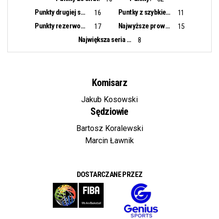
Punkty drugiej szansy:
Puntky z szybkiego ataku:
16
11
Punkty rezerwowych:
Najwyższe prowadzenie:
17
15
Największa seria punktowa:
8
Komisarz
Jakub Kosowski
Sędziowie
Bartosz Koralewski
Marcin Ławnik
DOSTARCZANE PRZEZ