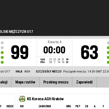
LSKI MĘŻCZYZN U17
Kwarta
4
99
63
00:00
GAK
27
27
24
21
99
KRA
24
7
16
16
63
yzn U17
HALA
AGH
SZCZEGÓŁY MECZU
Początek meczu: 14:30 GMT 22.0
akcji
Mapa rzutów
Przebieg meczu
Zapowiedź
KS Korona AGH Kraków
F
INDEX
NR
ZAWODNIK
MIN.
PKT
ZB
A
F