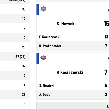
35
12
1
S. Nowicki
7
13
P. Kociszewski
0
7
B. Prokopowicz
23
27
(
25
)
32
7
P. Kociszewski
2
14
5
S. Nowicki
3
38
A. Duda
6
L