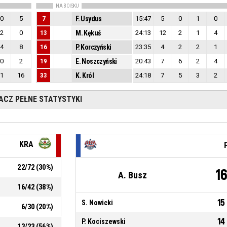
NA BOISKU
0
5
7
F. Usydus
15:47
5
0
1
0
2
0
13
M. Kękuś
24:13
12
2
1
4
4
8
16
P. Korczyński
23:35
4
2
2
1
0
2
19
E. Noszczyński
20:43
7
6
2
4
1
16
33
K. Król
24:18
7
5
3
2
ACZ PEŁNE STATYSTYKI
KRA
22
/
72
(
30
%)
1
A. Busz
16
/
42
(
38
%)
15
S. Nowicki
6
/
30
(
20
%)
14
P. Kociszewski
13
/
23
(
56
%)