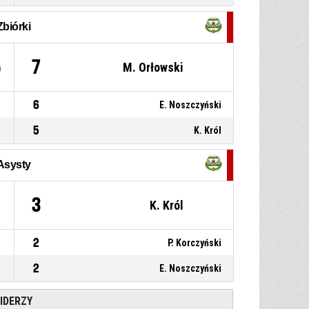
P4
00:37
10, I. Benich
, Faul osobisty
Zbiórki
33, K. Król
, Rzut z wyskoku za
P4
00:38
2 celny
99-62
5
7
KS Korona AGH Kraków
-
M. Orłowski
przegrywają 37
6
E. Noszczyński
5
K. Król
Asysty
3
K. Król
2
P. Korczyński
2
E. Noszczyński
IDERZY