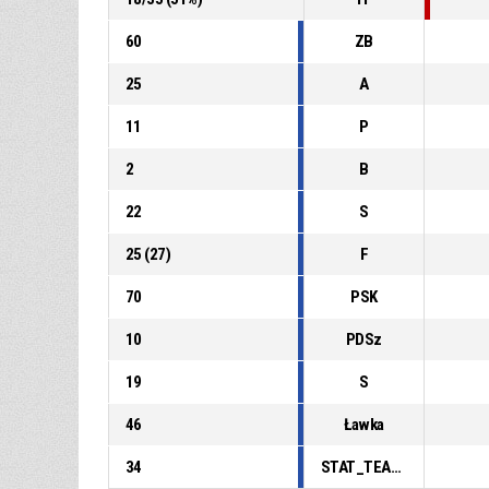
60
ZB
25
A
11
P
2
B
22
S
25
(
27
)
F
70
PSK
10
PDSz
19
S
46
Ławka
34
STAT_TEAMMATCH_BASKETBALL_sPointsFastBreak_ABBREV