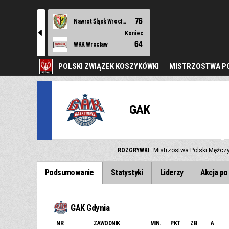
76
Nawrot Śląsk Wrocław
l
Koniec
64
WKK Wrocław
POLSKI ZWIĄZEK KOSZYKÓWKI
MISTRZOSTWA PO
GAK
ROZGRYWKI
Mistrzostwa Polski Mężcz
Podsumowanie
Statystyki
Liderzy
Akcja po 
GAK Gdynia
NR
ZAWODNIK
MIN.
PKT
ZB
A