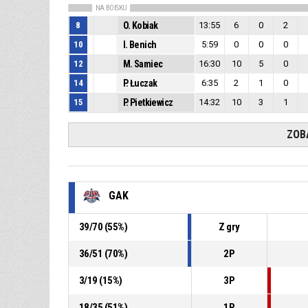
NA BOISKU
8
O. Kobiak
13:55
6
0
2
10
I. Benich
5:59
0
0
0
12
M. Samiec
16:30
10
5
0
14
P. Łuczak
6:35
2
1
0
15
P. Pietkiewicz
14:32
10
3
1
ZOB
GAK
39
/
70
(
55
%)
Z gry
36
/
51
(
70
%)
2P
3
/
19
(
15
%)
3P
18
/
35
(
51
%)
1P