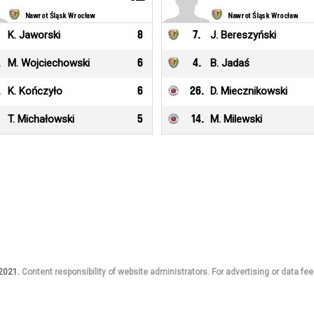
Nawrot Śląsk Wrocław
Nawrot Śląsk Wrocław
K. Jaworski
8
7
.
J. Bereszyński
.
M. Wojciechowski
6
4
.
B. Jadaś
.
K. Kończyło
6
26
.
D. Miecznikowski
T. Michałowski
5
14
.
M. Milewski
 2021.
Content responsibility of website administrators. For advertising or data fee