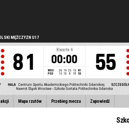
LSKI MĘŻCZYZN U17
Kwarta
4
81
55
00:00
WRO
26
14
25
16
81
PGD
15
13
8
19
55
7
HALA
Centrum Sportu Akademickiego Politechniki Gdańskiej
SZCZEGÓŁ
Nawrot Śląsk Wrocław - Szkoła Gortata Politechnika Gdańska
akcji
Mapa rzutów
Przebieg meczu
Zapowiedź
Szko