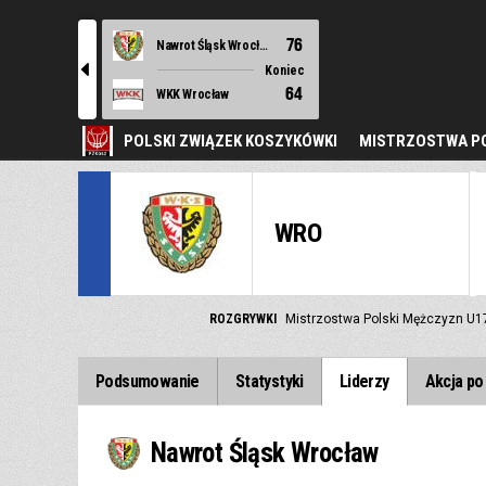
76
Nawrot Śląsk Wrocław
l
Koniec
64
WKK Wrocław
POLSKI ZWIĄZEK KOSZYKÓWKI
MISTRZOSTWA PO
WRO
ROZGRYWKI
Mistrzostwa Polski Mężczyzn U1
Podsumowanie
Statystyki
Liderzy
Akcja po 
Nawrot Śląsk Wrocław