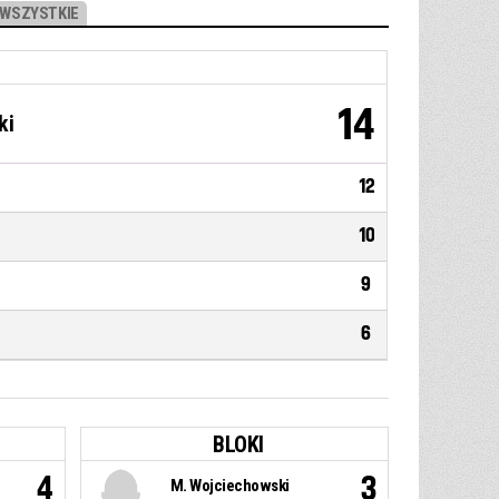
WSZYSTKIE
14
ki
12
10
9
6
BLOKI
4
3
M. Wojciechowski