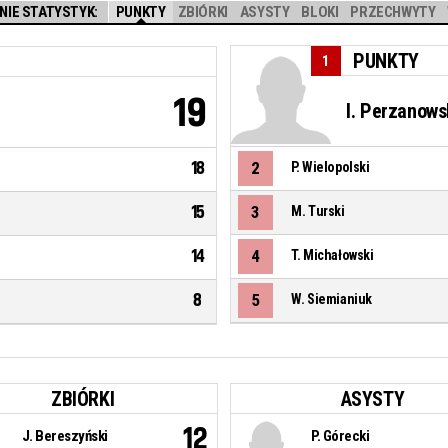
IE STATYSTYK:
PUNKTY
ZBIÓRKI
ASYSTY
BLOKI
PRZECHWYTY
PUNKTY
1
19
I. Perzanows
18
2
P. Wielopolski
15
3
M. Turski
14
4
T. Michałowski
8
5
W. Siemianiuk
ZBIÓRKI
ASYSTY
12
J. Bereszyński
P. Górecki