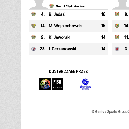
Nawrot Śląsk Wrocław
4
.
B. Jadaś
18
9
.
14
.
M. Wojciechowski
15
14
9
.
K. Jaworski
14
11
23
.
I. Perzanowski
14
3
.
DOSTARCZANE PRZEZ
© Genius Sports Group