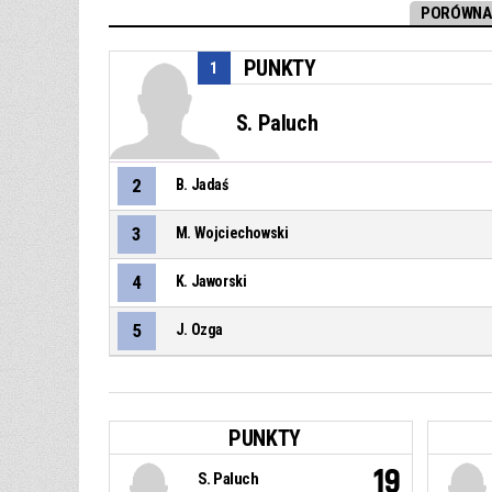
PORÓWNAN
PUNKTY
1
S. Paluch
2
B. Jadaś
3
M. Wojciechowski
4
K. Jaworski
5
J. Ozga
PUNKTY
19
S. Paluch