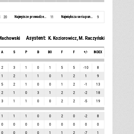
:
Najwyższe prowadzenie:
Największa seria punktowa:
20
11
9
Asystent:
Machowski
K. Koziorowicz
,
M. Raczyński
A
S
P
B
BO
F
F
+/-
INDEX
2
3
1
0
1
5
5
-10
8
1
2
1
1
0
1
2
1
9
5
2
1
0
0
1
2
-1
13
2
1
0
3
1
2
2
-2
18
3
1
1
0
0
2
2
-5
19
1
1
1
0
0
2
0
-2
8
0
0
0
0
0
0
0
0
0
0
0
0
0
1
1
2
-7
1