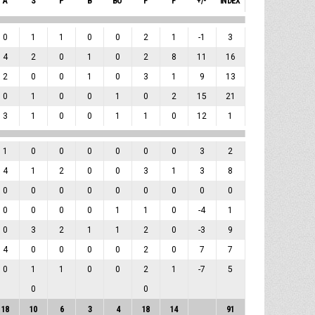
A
S
P
B
BO
F
F
+/-
INDEX
0
1
1
0
0
2
1
-1
3
4
2
0
1
0
2
8
11
16
2
0
0
1
0
3
1
9
13
0
1
0
0
1
0
2
15
21
3
1
0
0
1
1
0
12
1
1
0
0
0
0
0
0
3
2
4
1
2
0
0
3
1
3
8
0
0
0
0
0
0
0
0
0
0
0
0
0
1
1
0
-4
1
0
3
2
1
1
2
0
-3
9
4
0
0
0
0
2
0
7
7
0
1
1
0
0
2
1
-7
5
0
0
18
10
6
3
4
18
14
91