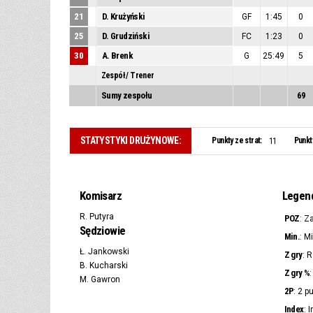
21
D. Krużyński
GF
1:45
0
25
D. Grudziński
FC
1:23
0
30
A. Brenk
G
25:49
5
Zespół / Trener
Sumy zespołu
69
STATYSTYKI DRUŻYNOWE:
Punkty ze strat:
Punkt
11
Komisarz
Legen
R. Putyra
POZ
: Z
Sędziowie
Min.
: M
Ł. Jankowski
Z gry
: 
B. Kucharski
Z gry %
M. Gawron
2P
: 2 p
Index
: 