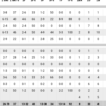
Z GRY
Z GRY %
2P
2P%
3P
3P%
1P
1P%
ZB A
ZO
ZB
3
-
8
37
2
-
6
33
1
-
2
50
0
-
0
0
0
1
1
6
-
15
40
4
-
6
66
2
-
9
22
8
-
9
88
0
1
1
2
-
4
50
2
-
4
50
0
-
0
0
0
-
0
0
1
7
8
6
-
13
46
2
-
4
50
4
-
9
44
3
-
3
100
2
8
10
2
-
9
22
0
-
1
0
2
-
8
25
0
-
0
0
0
0
0
0
-
0
0
0
-
0
0
0
-
0
0
0
-
0
0
0
1
1
2
-
7
28
1
-
4
25
1
-
3
33
0
-
0
0
1
2
3
0
-
0
0
0
-
0
0
0
-
0
0
0
-
0
0
0
0
0
1
-
3
33
0
-
1
0
1
-
2
50
0
-
0
0
0
0
0
3
-
6
50
1
-
3
33
2
-
3
66
0
-
0
0
0
4
4
0
-
3
0
0
-
1
0
0
-
2
0
0
-
0
0
0
6
6
1
-
2
50
1
-
2
50
0
-
0
0
2
-
2
100
0
2
2
4
1
5
26
-
70
37
13
-
32
40
13
-
38
34
13
-
14
92
8
33
41