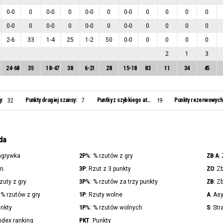
0
-
0
0
0
-
0
0
0
-
0
0
0
-
0
0
0
0
0
0
-
0
0
0
-
0
0
0
-
0
0
0
-
0
0
0
0
0
2
-
6
33
1
-
4
25
1
-
2
50
0
-
0
0
0
0
0
2
1
3
24
-
68
35
18
-
47
38
6
-
21
28
15
-
18
83
11
34
45
y:
Punkty drugiej szansy:
Puntky z szybkiego ataku:
Punkty rezerwowych
32
7
19
da
2P%
ZB A
agrywka
: % rzutów z gry
:
3P
ZO
in.
: Rzut z 3 punkty
: Z
3P%
ZB
Rzuty z gry
: % rzutów za trzy punkty
: Z
1P
A
: % rzutów z gry
: Rzuty wolne
: As
1P%
S
unkty
: % rzutów wolnych
: Str
PKT
Index ranking
: Punkty