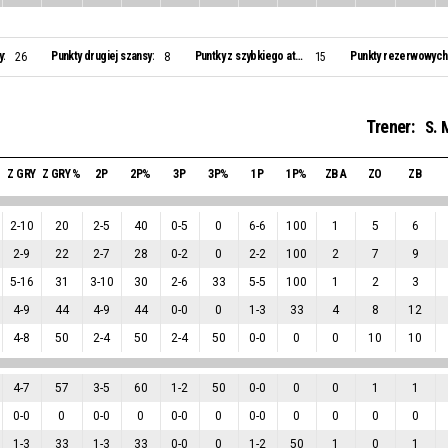
y:
Punkty drugiej szansy:
Puntky z szybkiego ataku:
Punkty rezerwowych
26
8
15
Trener:
S. 
Z GRY
Z GRY %
2P
2P%
3P
3P%
1P
1P%
ZB A
ZO
ZB
2
-
10
20
2
-
5
40
0
-
5
0
6
-
6
100
1
5
6
2
-
9
22
2
-
7
28
0
-
2
0
2
-
2
100
2
7
9
5
-
16
31
3
-
10
30
2
-
6
33
5
-
5
100
1
2
3
4
-
9
44
4
-
9
44
0
-
0
0
1
-
3
33
4
8
12
4
-
8
50
2
-
4
50
2
-
4
50
0
-
0
0
0
10
10
4
-
7
57
3
-
5
60
1
-
2
50
0
-
0
0
0
1
1
0
-
0
0
0
-
0
0
0
-
0
0
0
-
0
0
0
0
0
1
-
3
33
1
-
3
33
0
-
0
0
1
-
2
50
1
0
1