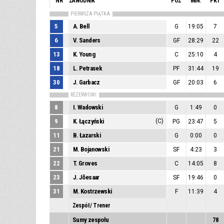
NR
ZAWODNIK
POZ
MIN.
PKT
PIERWSZA PIĄTKA
5
A. Bell
G
19:05
7
6
V. Sanders
GF
28:29
22
13
K. Young
C
25:10
4
18
L. Petrasek
PF
31:44
19
30
J. Garbacz
GF
20:03
6
REZERWOWI
8
I. Wadowski
G
1:49
0
9
K. Łączyński
(C)
PG
23:47
5
11
B. Łazarski
G
0:00
0
21
M. Bojanowski
SF
4:23
3
22
T. Groves
C
14:05
8
23
J. Jõesaar
SF
19:46
0
31
M. Kostrzewski
F
11:39
4
Zespół / Trener
Sumy zespołu
78