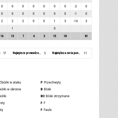
0
0
0
0
0
0
0
-2
0
0
0
0
0
0
0
0
-1
0
2
2
2
0
0
1
3
-16
3
1
0
16
13
7
4
3
15
18
81
:
Najwyższe prowadzenie:
Największa seria punktowa:
17
5
11
P
 Zbiórki w ataku
: Przechwyty
B
biórki w obronie
: Bloki
BO
biórki
: Bloki otrzymane
F
ysty
: F
F
aty
: Faule