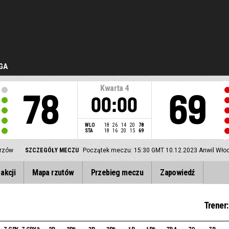
GA
Kwarta
4
78
69
00:00
WLO
18
26
14
20
78
STA
18
16
20
15
69
trzów
SZCZEGÓŁY MECZU
Początek meczu: 15:30 GMT 10.12.2023
Anwil Włoc
akcji
Mapa rzutów
Przebieg meczu
Zapowiedź
Trener: