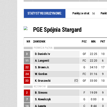
STATYSTYKI DRUŻYNOWE:
Punkty ze strat:
Punkt
14
PGE Spójnia Stargard
NR
ZAWODNIK
POZ
MIN.
PKT
PIERWSZA PIĄTKA
3
D. Daniels Iv
GF
22:25
10
11
A. Langović
FC
22:20
6
22
S. Brown Jr.
G
34:10
17
24
W. Gordon
FC
31:16
9
33
K. Gruszecki
(C)
GF
33:00
10
REZERWOWI
2
B. Simons
F
19:09
9
7
S. Kowalczyk
G
0:00
0
16
A. Łapeta
C
8:44
3