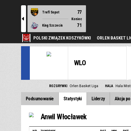
77
Trefl Sopot
l
Koniec
71
King Szczecin
POLSKI ZWIĄZEK KOSZYKÓWKI
ORLEN BASKET LI
WLO
ROZGRYWKI
Orlen Basket Liga
HALA
Hala Mis
Podsumowanie
Statystyki
Liderzy
Akcja po 
Anwil Włocławek