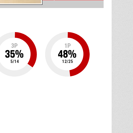
3P
1P
35
%
48
%
5
/
14
12
/
25