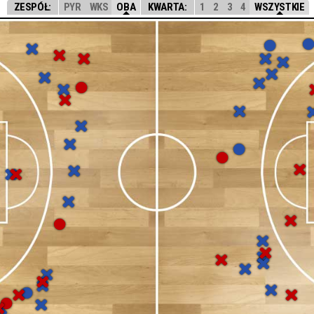
ZESPÓŁ:
PYR
WKS
OBA
KWARTA:
1
2
3
4
WSZYSTKIE