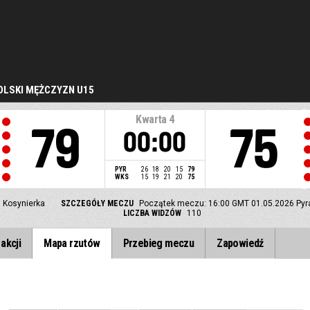
LSKI MĘŻCZYZN U15
Kwarta
4
79
75
00:00
PYR
26
18
20
15
79
WKS
15
19
21
20
75
Kosynierka
SZCZEGÓŁY MECZU
Początek meczu: 16:00 GMT 01.05.2026
Pyr
LICZBA WIDZÓW
110
akcji
Mapa rzutów
Przebieg meczu
Zapowiedź