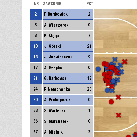
NR
ZAWODNIK
PKT
2
F. Bartkowiak
2
3
0
A. Wieczorek
8
7
B. Ślęga
10
J. Górski
21
13
J. Jadwiszczok
9
17
0
A. Rzepka
21
G. Barkowski
17
24
20
P. Nemchenko
30
A. Prokopczuk
0
33
1
S. Wartecki
36
0
S. Marchelek
67
2
A. Mielnik