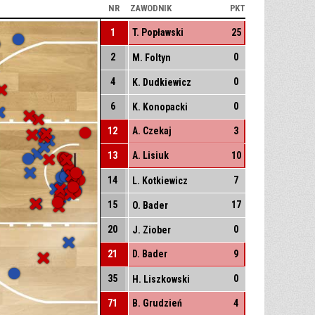
NR
ZAWODNIK
PKT
1
T. Popławski
25
2
0
M. Foltyn
4
0
K. Dudkiewicz
6
0
K. Konopacki
12
A. Czekaj
3
13
A. Lisiuk
10
14
7
L. Kotkiewicz
15
17
O. Bader
20
0
J. Ziober
21
D. Bader
9
35
0
H. Liszkowski
71
B. Grudzień
4