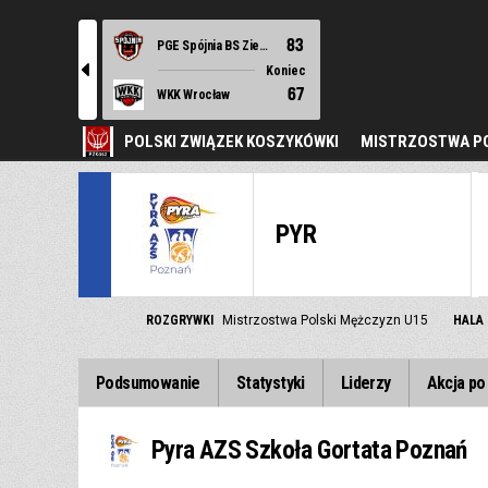
83
PGE Spójnia BS Ziemi Szczecińskiej Stargard
l
Koniec
67
WKK Wrocław
POLSKI ZWIĄZEK KOSZYKÓWKI
MISTRZOSTWA PO
PYR
ROZGRYWKI
Mistrzostwa Polski Mężczyzn U15
HALA
Podsumowanie
Statystyki
Liderzy
Akcja po 
Pyra AZS Szkoła Gortata Poznań