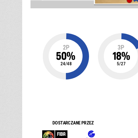
2P
3P
50
%
18
%
24
/
48
5
/
27
DOSTARCZANE PRZEZ