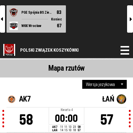
83
PGE Spójnia BS Ziemi Szczecińskiej Stargard
l
r
Koniec
67
WKK Wrocław
POLSKI ZWIĄZEK KOSZYKÓWKI
Mapa rzutów
AK7
ŁAŃ
Kwarta
4
58
57
00:00
AK7
11
11
13
23
58
ŁAŃ
14
15
10
18
57