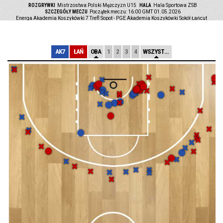
ROZGRYWKI
Mistrzostwa Polski Mężczyzn U15
HALA
Hala Sportowa ZSB
SZCZEGÓŁY MECZU
Początek meczu: 16:00 GMT 01.05.2026
Energa Akademia Koszykówki 7 Trefl Sopot - PGE Akademia Koszykówki Sokół Łańcut
LICZBA WIDZÓW
60
AK7
ŁAŃ
OBA
1
2
3
4
WSZYSTKIE