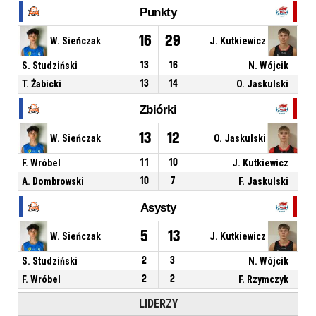
Punkty
16
29
W. Sieńczak
J. Kutkiewicz
S. Studziński
13
16
N. Wójcik
T. Żabicki
13
14
O. Jaskulski
Zbiórki
13
12
W. Sieńczak
O. Jaskulski
F. Wróbel
11
10
J. Kutkiewicz
A. Dombrowski
10
7
F. Jaskulski
Asysty
5
13
W. Sieńczak
J. Kutkiewicz
S. Studziński
2
3
N. Wójcik
F. Wróbel
2
2
F. Rzymczyk
LIDERZY