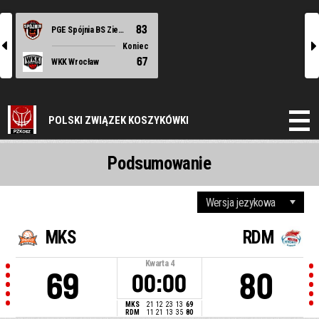
83
PGE Spójnia BS Ziemi Szczecińskiej Stargard
l
r
Koniec
67
WKK Wrocław
POLSKI ZWIĄZEK KOSZYKÓWKI
Podsumowanie
MKS
RDM
Kwarta
4
69
80
00:00
MKS
21
12
23
13
69
RDM
11
21
13
35
80