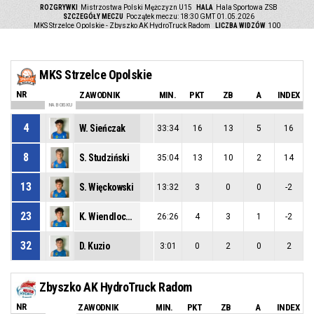
ROZGRYWKI
Mistrzostwa Polski Mężczyzn U15
HALA
Hala Sportowa ZSB
SZCZEGÓŁY MECZU
Początek meczu: 18:30 GMT 01.05.2026
MKS Strzelce Opolskie - Zbyszko AK HydroTruck Radom
LICZBA WIDZÓW
100
MKS Strzelce Opolskie
NR
ZAWODNIK
MIN.
PKT
ZB
A
INDEX
NA BOISKU
4
W. Sieńczak
33:34
16
13
5
16
8
S. Studziński
35:04
13
10
2
14
13
S. Więckowski
13:32
3
0
0
-2
23
K. Wiendlocha
26:26
4
3
1
-2
32
D. Kuzio
3:01
0
2
0
2
Zbyszko AK HydroTruck Radom
NR
ZAWODNIK
MIN.
PKT
ZB
A
INDEX