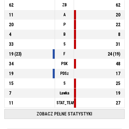
62
62
ZB
11
20
A
20
22
P
4
8
B
33
31
S
19
(
23
)
24
(
19
)
F
34
48
PSK
19
17
PDSz
15
25
S
7
19
Ławka
11
27
STAT_TEAMMATCH_BASKETBALL_sPointsFas
ZOBACZ PEŁNE STATYSTYKI