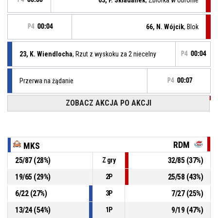
P4
00:04
66, N. Wójcik
, Blok
23, K. Wiendlocha
, Rzut z wyskoku za 2 niecelny
P4
00:04
Przerwa na żądanie
P4
00:07
ZOBACZ AKCJA PO AKCJI
P4
00:07
Strata - błąd 5 sek
P4
00:07
Przerwa na żądanie
RDM
MKS
P4
00:07
4, W. Sieńczak
, Rzut wolny 2z2 celny
25
/
87
(
28
%)
32
/
85
(
37
%)
Z gry
69-80
MKS Strzelce Opolskie
- przegrywają 11
19
/
65
(
29
%)
25
/
58
(
43
%)
2P
P4
00:07
4, W. Sieńczak
, Rzut wolny 1z2 celny
68-80
6
/
22
(
27
%)
7
/
27
(
25
%)
MKS Strzelce Opolskie
- przegrywają 12
3P
13
/
24
(
54
%)
9
/
19
(
47
%)
1P