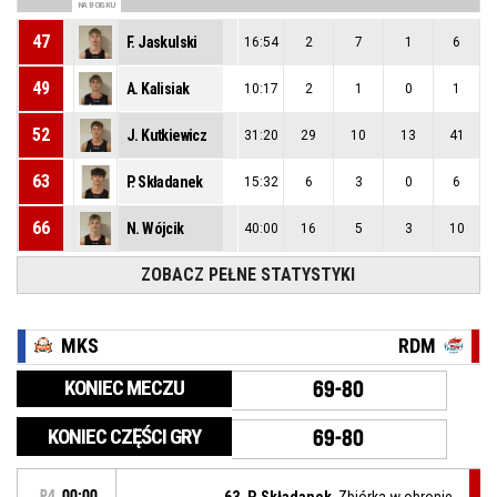
NA BOISKU
47
F. Jaskulski
16:54
2
7
1
6
49
A. Kalisiak
10:17
2
1
0
1
52
J. Kutkiewicz
31:20
29
10
13
41
63
P. Składanek
15:32
6
3
0
6
66
N. Wójcik
40:00
16
5
3
10
ZOBACZ PEŁNE STATYSTYKI
MKS
RDM
KONIEC MECZU
69-80
KONIEC CZĘŚCI GRY
69-80
P4
00:00
63, P. Składanek
, Zbiórka w obronie