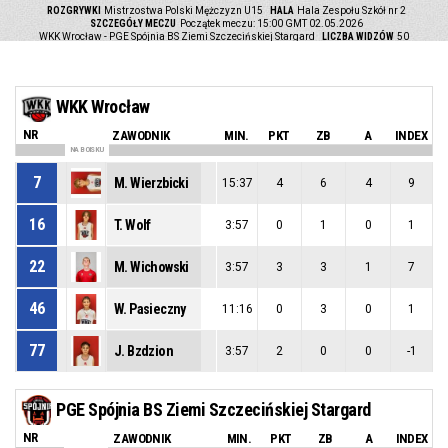
ROZGRYWKI
Mistrzostwa Polski Mężczyzn U15
HALA
Hala Zespołu Szkół nr 2
SZCZEGÓŁY MECZU
Początek meczu: 15:00 GMT 02.05.2026
WKK Wrocław - PGE Spójnia BS Ziemi Szczecińskiej Stargard
LICZBA WIDZÓW
50
WKK Wrocław
NR
ZAWODNIK
MIN.
PKT
ZB
A
INDEX
NA BOISKU
7
M. Wierzbicki
15:37
4
6
4
9
16
T. Wolf
3:57
0
1
0
1
22
M. Wichowski
3:57
3
3
1
7
46
W. Pasieczny
11:16
0
3
0
1
77
J. Bzdzion
3:57
2
0
0
-1
PGE Spójnia BS Ziemi Szczecińskiej Stargard
NR
ZAWODNIK
MIN.
PKT
ZB
A
INDEX