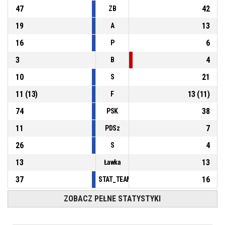
47
42
ZB
7, M. Wierzbicki
, Strata - złe podanie
P4
00:36
19
13
A
16
6
P
3
4
B
10
21
S
11
(
13
)
13
(
11
)
F
74
38
PSK
11
7
PDSz
26
4
S
13
13
Ławka
37
16
STAT_TEAMMATCH_BASKETBALL_sPointsFas
ZOBACZ PEŁNE STATYSTYKI