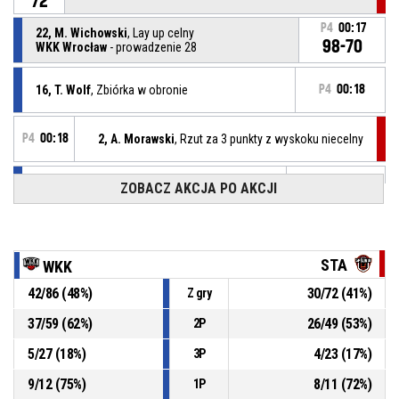
72
P4
00:17
22, M. Wichowski
, Lay up celny
98-70
WKK Wrocław
- prowadzenie 28
16, T. Wolf
, Zbiórka w obronie
P4
00:18
P4
00:18
2, A. Morawski
, Rzut za 3 punkty z wyskoku niecelny
ZOBACZ AKCJA PO AKCJI
22, M. Wichowski
, Asysta
P4
00:20
P4
00:20
7, M. Wierzbicki
, Lay up celny
96-70
WKK Wrocław
- prowadzenie 26
STA
WKK
P4
00:30
2, A. Morawski
, Rzut z wyskoku za 2 celny
42
/
86
(
48
%)
30
/
72
(
41
%)
Z gry
94-
PGE Spójnia BS Ziemi Szczecińskiej Stargard
-
przegrywają 24
37
/
59
(
62
%)
26
/
49
(
53
%)
2P
70
5
/
27
(
18
%)
4
/
23
(
17
%)
3P
P4
00:36
2, A. Morawski
, Przechwyt
9
/
12
(
75
%)
8
/
11
(
72
%)
1P