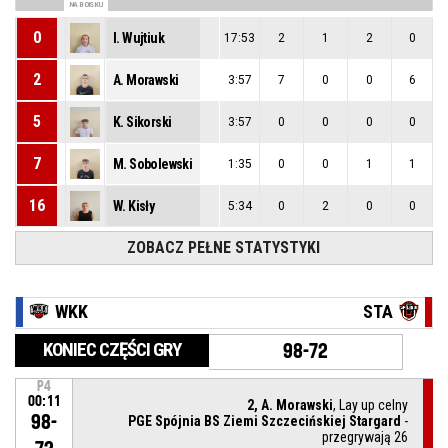
NA BOISKU
0
I. Wujtiuk
17:53
2
1
2
0
2
A. Morawski
3:57
7
0
0
6
5
K. Sikorski
3:57
0
0
0
0
7
M. Sobolewski
1:35
0
0
1
1
16
W. Kisły
5:34
0
2
0
0
ZOBACZ PEŁNE STATYSTYKI
WKK
STA
KONIEC CZĘŚCI GRY
98-72
P4
00:11
2, A. Morawski
, Lay up celny
98-
PGE Spójnia BS Ziemi Szczecińskiej Stargard
-
przegrywają 26