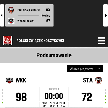
83
PGE Spójnia BS Ziemi Szczecińskiej Stargard
l
r
Koniec
67
WKK Wrocław
POLSKI ZWIĄZEK KOSZYKÓWKI
Podsumowanie
WKK
STA
Kwarta
4
98
72
00:00
WKK
23
26
28
21
98
STA
23
24
8
17
72