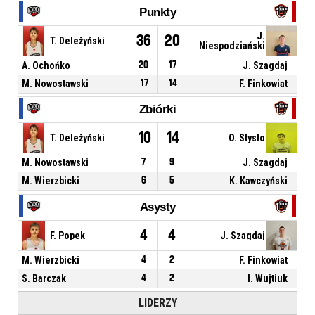
Punkty
J.
36
20
T. Deleżyński
Niespodziański
A. Ochońko
20
17
J. Szagdaj
M. Nowostawski
17
14
F. Finkowiat
Zbiórki
10
14
T. Deleżyński
O. Stysło
M. Nowostawski
7
9
J. Szagdaj
M. Wierzbicki
6
5
K. Kawczyński
Asysty
4
4
F. Popek
J. Szagdaj
M. Wierzbicki
4
2
F. Finkowiat
S. Barczak
4
2
I. Wujtiuk
LIDERZY