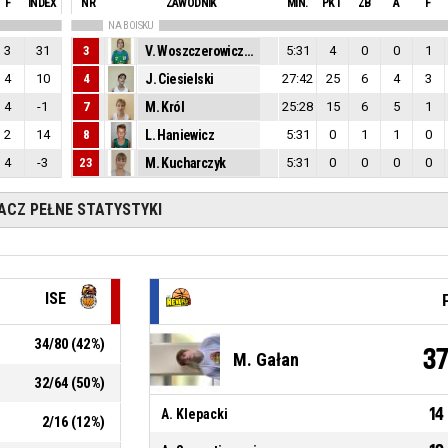
F
INDEX
NR
ZAWODNIK
MIN.
PKT
ZB
A
F
NA BOISKU
3
31
3
V. Woszczerowicz-Tymecki
5:31
4
0
0
1
4
10
4
J. Ciesielski
27:42
25
6
4
3
4
-1
7
M. Król
25:28
15
6
5
1
2
14
8
L. Haniewicz
5:31
0
1
1
0
4
-3
23
M. Kucharczyk
5:31
0
0
0
0
ACZ PEŁNE STATYSTYKI
ISE
34
/
80
(
42
%)
3
M. Gałan
32
/
64
(
50
%)
14
A. Klepacki
2
/
16
(
12
%)