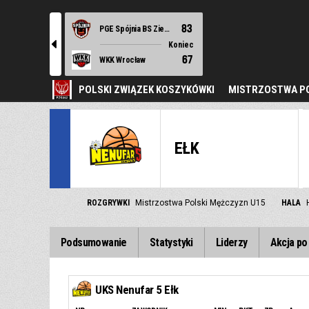
83
PGE Spójnia BS Ziemi Szczecińskiej Stargard
l
Koniec
67
WKK Wrocław
POLSKI ZWIĄZEK KOSZYKÓWKI
MISTRZOSTWA PO
EŁK
ROZGRYWKI
Mistrzostwa Polski Mężczyzn U15
HALA
Podsumowanie
Statystyki
Liderzy
Akcja po 
UKS Nenufar 5 Ełk