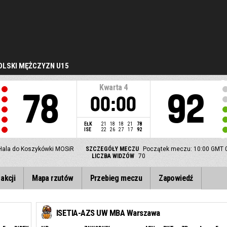
LSKI MĘŻCZYZN U15
Kwarta
4
78
92
00:00
EŁK
21
18
18
21
78
ISE
22
26
27
17
92
Hala do Koszykówki MOSiR
SZCZEGÓŁY MECZU
Początek meczu: 10:00 GMT 
LICZBA WIDZÓW
70
akcji
Mapa rzutów
Przebieg meczu
Zapowiedź
ISETIA-AZS UW MBA Warszawa