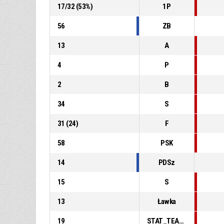
17
/
32
(
53
%)
1P
56
ZB
13
A
4
P
2
B
34
S
31
(
24
)
F
58
PSK
14
PDSz
15
S
13
Ławka
19
STAT_TEAMMATCH_BASKETBALL_sPointsFastBreak_ABBREV