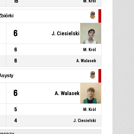
15
M. Król
11, S. Michałowski
, Rzut
P4
01:15
wolny 2z2 celny
76-92
UKS Nenufar 5 Ełk
-
przegrywają 16
Zbiórki
P4
01:15
13, M. Niedużak
, Asysta
1
6
J. Ciesielski
6
M. Król
6
A. Walasek
Asysty
6
A. Walasek
5
M. Król
4
J. Ciesielski