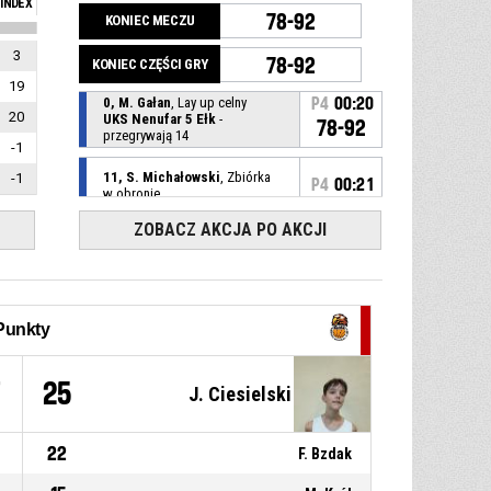
INDEX
78-92
KONIEC MECZU
3
78-92
KONIEC CZĘŚCI GRY
19
0, M. Gałan
, Lay up celny
P4
00:20
20
UKS Nenufar 5 Ełk
-
78-92
przegrywają 14
-1
11, S. Michałowski
, Zbiórka
-1
P4
00:21
w obronie
ZOBACZ AKCJA PO AKCJI
8, L. Haniewicz
, Rzut z
P4
00:27
wyskoku za 2 niecelny
9, M. Sadowski
, Strata - piłka
P4
00:42
poza boiskiem
Punkty
9, M. Sadowski
, Zbiórka w
P4
00:48
7
25
J. Ciesielski
obronie
7, M. Król
, Rzut z wyskoku za
P4
00:51
22
F. Bzdak
2 niecelny