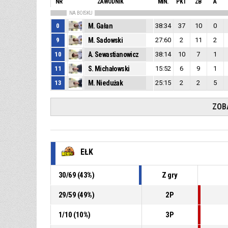
NR
ZAWODNIK
MIN.
PKT
ZB
A
NA BOISKU
0
M. Gałan
38:34
37
10
0
9
M. Sadowski
27:60
2
11
2
10
A. Sewastianowicz
38:14
10
7
1
11
S. Michałowski
15:52
6
9
1
13
M. Niedużak
25:15
2
2
5
ZOB
EŁK
30
/
69
(
43
%)
Z gry
29
/
59
(
49
%)
2P
1
/
10
(
10
%)
3P