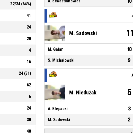
10
A. Sewastianowicz
22
/
34
(
64
%)
41
24
1
M. Sadowski
20
10
M. Gałan
4
9
S. Michałowski
16
24
(
31
)
62
5
M. Niedużak
6
24
3
A. Klepacki
2
30
M. Sadowski
48