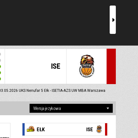
r
ISE
03.05.2026
UKS Nenufar 5 Ełk - ISETIA-AZS UW MBA Warszawa
EŁK
ISE