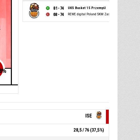
81 - 74
UKS Basket 15 Przemyśl
68 - 74
REWE digital Poland SKM Zastal Zielona Góra
2
8
%
ISE
28,5 / 76 (37,5%)