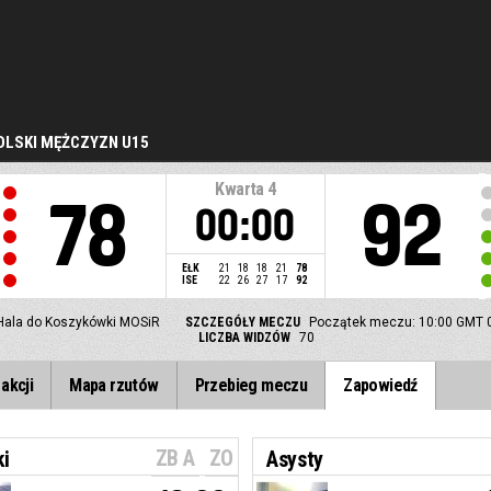
LSKI MĘŻCZYZN U15
Kwarta
4
78
92
00:00
EŁK
21
18
18
21
78
ISE
22
26
27
17
92
Hala do Koszykówki MOSiR
SZCZEGÓŁY MECZU
Początek meczu: 10:00 GMT 
LICZBA WIDZÓW
70
akcji
Mapa rzutów
Przebieg meczu
Zapowiedź
ZB A
ZO
ki
Asysty