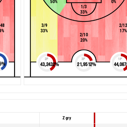
50%
0%
1/3
33%
/48
3/9
2/1
9%
33%
17%
2/10
20%
2P
3P
1P
5
%
43,2432
%
21,9512
%
44,067
Z gry