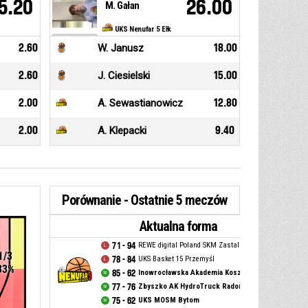
5.20
26.00
M. Gałan
UKS Nenufar 5 Ełk
2.60
W. Janusz
18.00
2.60
J. Ciesielski
15.00
2.00
A. Sewastianowicz
12.80
2.00
A. Klepacki
9.40
Porównanie - Ostatnie 5 meczów
Aktualna forma
71 - 94
REWE digital Poland SKM Zastal Zielona Góra
1/3
78 - 84
UKS Basket 15 Przemyśl
33%
85 - 62
Inowrocławska Akademia Koszykówki Kasprowicz
77 - 76
Zbyszko AK HydroTruck Radom
75 - 62
UKS MOSM Bytom