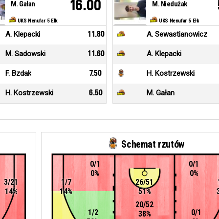
16.00
M. Gałan
M. Niedużak
UKS Nenufar 5 Ełk
UKS Nenufar 5 Ełk
A. Klepacki
11.80
A. Sewastianowicz
M. Sadowski
11.60
A. Klepacki
F. Bzdak
7.50
H. Kostrzewski
H. Kostrzewski
6.50
M. Gałan
Schemat rzutów
0/1
0/1
0%
0%
3/21
1/7
26/51
14%
14%
51%
20/52
1/2
0/1
38%