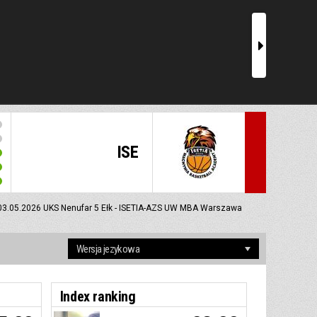
r
ISE
03.05.2026
UKS Nenufar 5 Ełk - ISETIA-AZS UW MBA Warszawa
Index ranking