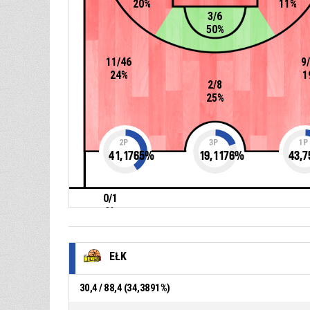
20%
11%
3/6
50%
11/46
9
24%
1
2/8
25%
2P
3P
1P
41,1765
%
19,1176
%
43,7
0/1
0%
EŁK
30,4 / 88,4 (34,3891%)