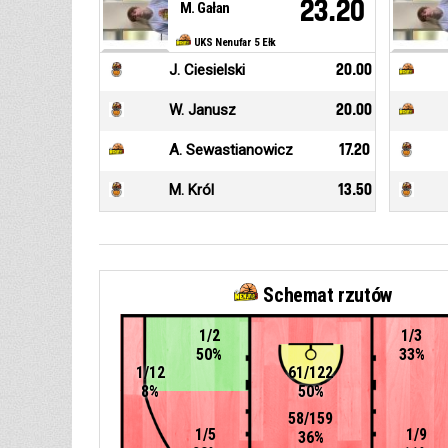
23.20
M. Gałan
UKS Nenufar 5 Ełk
J. Ciesielski
20.00
W. Janusz
20.00
A. Sewastianowicz
17.20
M. Król
13.50
Schemat rzutów
1/2
1/3
50%
33%
1/12
61/122
8%
50%
58/159
1/5
1/9
36%