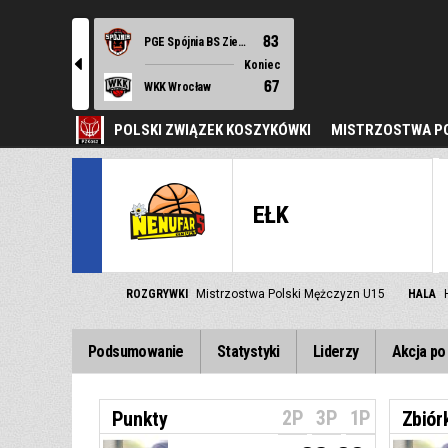
83
PGE Spójnia BS Ziemi Szczecińskiej Stargard
l
Koniec
67
WKK Wrocław
POLSKI ZWIĄZEK KOSZYKÓWKI
MISTRZOSTWA PO
EŁK
ROZGRYWKI
Mistrzostwa Polski Mężczyzn U15
HALA
Podsumowanie
Statystyki
Liderzy
Akcja po 
2P
3P
1P
Punkty
Zbiór