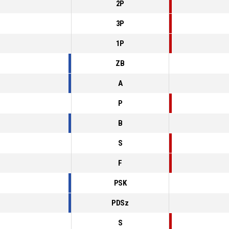
2P
3P
1P
ZB
A
P
B
S
F
PSK
PDSz
S