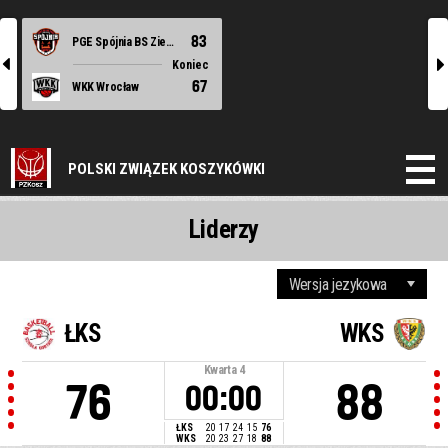
83
PGE Spójnia BS Ziemi Szczecińskiej Stargard
l
r
Koniec
67
WKK Wrocław
POLSKI ZWIĄZEK KOSZYKÓWKI
Liderzy
ŁKS
WKS
Kwarta
4
76
88
00:00
ŁKS
20
17
24
15
76
WKS
20
23
27
18
88