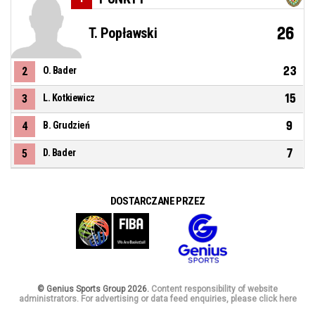
26
T. Popławski
23
2
O. Bader
15
3
L. Kotkiewicz
9
4
B. Grudzień
7
5
D. Bader
DOSTARCZANE PRZEZ
© Genius Sports Group 2026.
Content responsibility of website
administrators. For advertising or data feed enquiries, please click here