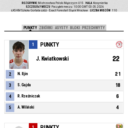
ROZGRYWKI
Mistrzostwa Polski Mężczyzn U15
HALA
Kosynierka
SZCZEGÓŁY MECZU
Początek meczu: 10:00 GMT 03.05.2026
ŁKS KM Szkoła Gortata Łódź - Exact Forestall Śląsk Wrocław
LICZBA WIDZÓW
110
PUNKTY
ZBIÓRKI
ASYSTY
BLOKI
PRZECHWYTY
PUNKTY
1
22
J. Kwiatkowski
21
2
N. Iljin
18
3
S. Gajda
6
4
R. Rzeźniczak
4
5
A. Wiliński
PUNKTY
1