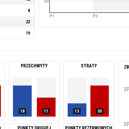
-20
8
P1
P2
22
19
PRZECHWYTY
STRATY
2
18
11
13
30
3
O
PUNKTY DRUGIEJ
PUNKTY REZERWOWYCH