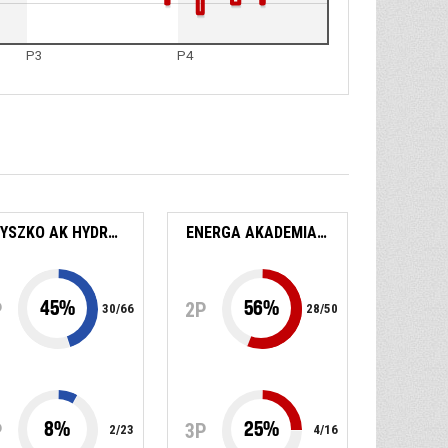
P3
P4
ZBYSZKO AK HYDROTRUCK RADOM
ENERGA AKADEMIA KOSZYKÓWKI 7 TREFL SOPOT
45
%
56
%
P
2P
30
/
66
28
/
50
8
%
25
%
P
3P
2
/
23
4
/
16