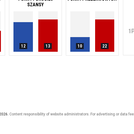
SZANSY
1
12
13
10
22
 2026.
Content responsibility of website administrators. For advertising or data fee