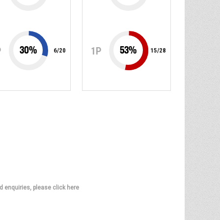
30
%
53
%
P
1P
6
/
20
15
/
28
d enquiries, please click here