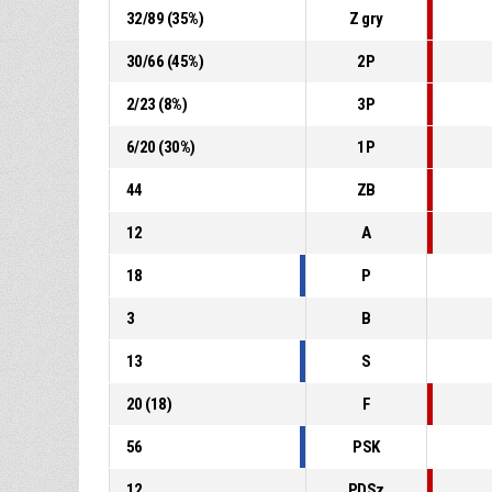
32
/
89
(
35
%)
Z gry
30
/
66
(
45
%)
2P
2
/
23
(
8
%)
3P
6
/
20
(
30
%)
1P
44
ZB
12
A
18
P
3
B
13
S
20
(
18
)
F
56
PSK
12
PDSz