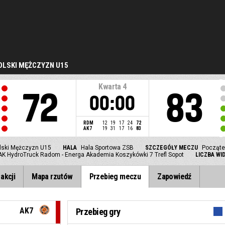
LSKI MĘŻCZYZN U15
Kwarta
4
72
83
00:00
RDM
12
19
17
24
72
AK7
19
31
17
16
83
lski Mężczyzn U15
HALA
Hala Sportowa ZSB
SZCZEGÓŁY MECZU
Począte
K HydroTruck Radom - Energa Akademia Koszykówki 7 Trefl Sopot
LICZBA WI
akcji
Mapa rzutów
Przebieg meczu
Zapowiedź
AK7
Przebieg gry