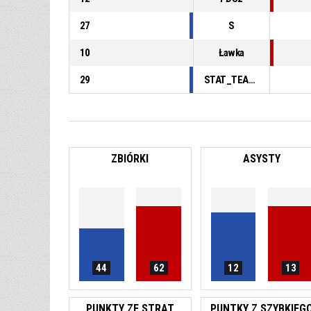
27
S
10
Ławka
29
STAT_TEAMMATCH_BASKETBALL_sPointsFastBreak_ABBREV
ZBIÓRKI
ASYSTY
44
62
12
13
PUNKTY ZE STRAT
PUNTKY Z SZYBKIEG