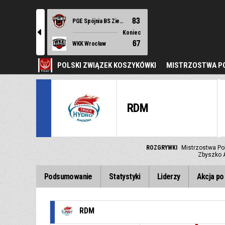
83
PGE Spójnia BS Ziemi Szczecińskiej Stargard
l
Koniec
67
WKK Wrocław
POLSKI ZWIĄZEK KOSZYKÓWKI
MISTRZOSTWA PO
RDM
ROZGRYWKI
Mistrzostwa Po
Zbyszko A
Podsumowanie
Statystyki
Liderzy
Akcja po 
RDM