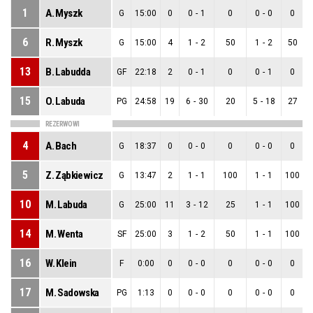
1
A. Myszk
G
15:00
0
0
-
1
0
0
-
0
0
6
R. Myszk
G
15:00
4
1
-
2
50
1
-
2
50
13
B. Labudda
GF
22:18
2
0
-
1
0
0
-
1
0
15
O. Labuda
PG
24:58
19
6
-
30
20
5
-
18
27
1
REZERWOWI
4
A. Bach
G
18:37
0
0
-
0
0
0
-
0
0
5
Z. Ząbkiewicz
G
13:47
2
1
-
1
100
1
-
1
100
10
M. Labuda
G
25:00
11
3
-
12
25
1
-
1
100
2
14
M. Wenta
SF
25:00
3
1
-
2
50
1
-
1
100
16
W. Klein
F
0:00
0
0
-
0
0
0
-
0
0
17
M. Sadowska
PG
1:13
0
0
-
0
0
0
-
0
0