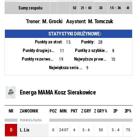
Sumy zespołu
52
21
-
63
33
15
-
36
41
6
M. Grocki
M. Tomczuk
Trener:
Asystent:
STATYSTYKI DRUŻYNOWE:
Punkty ze strat:
Punkty:
15
28
Punkty drugiej szansy:
Puntky z szybkiego ataku:
11
8
Punkty rezerwowych:
Najwyższe prowadzenie:
19
10
Największa seria punktowa:
9
Energa MAMA Kosz Sierakowice
NR
ZAWODNIK
POZ
MIN.
PKT
Z GRY
Z GRY %
2P
2P%
PIERWSZA PIĄTKA
0
L. Lis
G
24:07
6
3
-
6
50
3
-
4
75