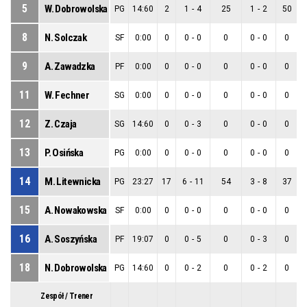
5
W. Dobrowolska
PG
14:60
2
1
-
4
25
1
-
2
50
8
N. Solczak
SF
0:00
0
0
-
0
0
0
-
0
0
9
A. Zawadzka
PF
0:00
0
0
-
0
0
0
-
0
0
11
W. Fechner
SG
0:00
0
0
-
0
0
0
-
0
0
12
Z. Czaja
SG
14:60
0
0
-
3
0
0
-
0
0
13
P. Osińska
PG
0:00
0
0
-
0
0
0
-
0
0
14
M. Litewnicka
PG
23:27
17
6
-
11
54
3
-
8
37
15
A. Nowakowska
SF
0:00
0
0
-
0
0
0
-
0
0
16
A. Soszyńska
PF
19:07
0
0
-
5
0
0
-
3
0
18
N. Dobrowolska
PG
14:60
0
0
-
2
0
0
-
2
0
Zespół / Trener