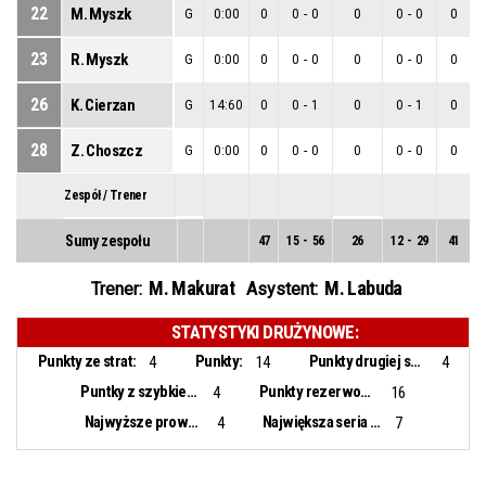
22
M. Myszk
G
0:00
0
0
-
0
0
0
-
0
0
23
R. Myszk
G
0:00
0
0
-
0
0
0
-
0
0
26
K. Cierzan
G
14:60
0
0
-
1
0
0
-
1
0
28
Z. Choszcz
G
0:00
0
0
-
0
0
0
-
0
0
Zespół / Trener
Sumy zespołu
47
15
-
56
26
12
-
29
41
3
M. Makurat
M. Labuda
Trener:
Asystent:
STATYSTYKI DRUŻYNOWE:
Punkty ze strat:
Punkty:
Punkty drugiej szansy:
4
14
4
Puntky z szybkiego ataku:
Punkty rezerwowych:
4
16
Najwyższe prowadzenie:
Największa seria punktowa:
4
7