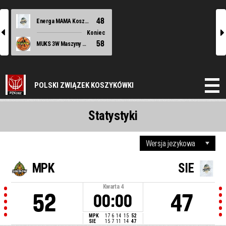
48
Energa MAMA Kosz Sierakowice
l
r
Koniec
58
MUKS 3W Maszyny Budowlane Bydgoszcz
POLSKI ZWIĄZEK KOSZYKÓWKI
Statystyki
MPK
SIE
Kwarta
4
52
47
00:00
MPK
17
6
14
15
52
SIE
15
7
11
14
47