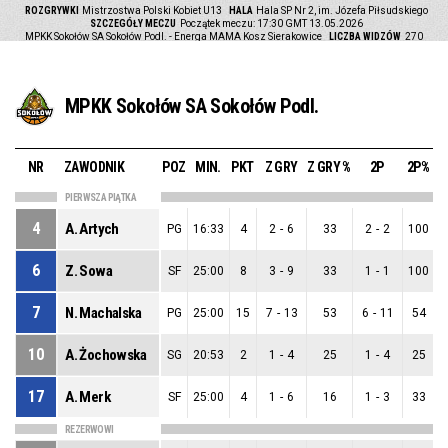
ROZGRYWKI
Mistrzostwa Polski Kobiet U13
HALA
Hala SP Nr 2, im. Józefa Piłsudskiego
SZCZEGÓŁY MECZU
Początek meczu: 17:30 GMT 13.05.2026
MPKK Sokołów SA Sokołów Podl. - Energa MAMA Kosz Sierakowice
LICZBA WIDZÓW
270
MPKK Sokołów SA Sokołów Podl.
NR
ZAWODNIK
POZ
MIN.
PKT
Z GRY
Z GRY %
2P
2P%
PIERWSZA PIĄTKA
4
A. Artych
PG
16:33
4
2
-
6
33
2
-
2
100
6
Z. Sowa
SF
25:00
8
3
-
9
33
1
-
1
100
7
N. Machalska
PG
25:00
15
7
-
13
53
6
-
11
54
10
A. Żochowska
SG
20:53
2
1
-
4
25
1
-
4
25
17
A. Merk
SF
25:00
4
1
-
6
16
1
-
3
33
REZERWOWI