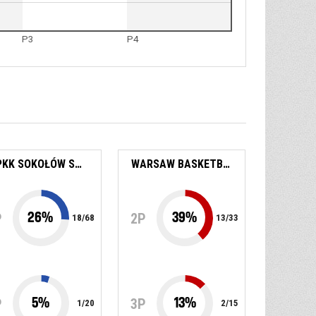
P3
P4
MPKK SOKOŁÓW SA SOKOŁÓW PODL.
WARSAW BASKETBALL SELECT
26
%
39
%
P
2P
18
/
68
13
/
33
5
%
13
%
P
3P
1
/
20
2
/
15