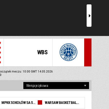
r
WBS
oczątek meczu: 10:00 GMT 14.05.2026
0
MPKK SOKOŁÓW SA SOKOŁÓW PODL.
WARSAW BASKETBALL SELECT