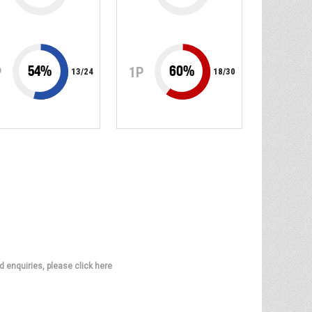
54
%
60
%
P
1P
13
/
24
18
/
30
d enquiries, please click here