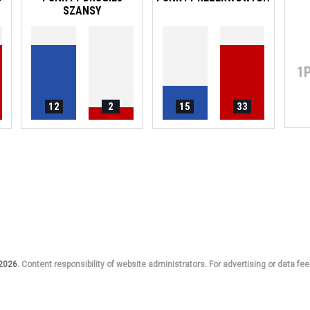
SZANSY
1
12
2
15
33
 2026.
Content responsibility of website administrators. For advertising or data fee