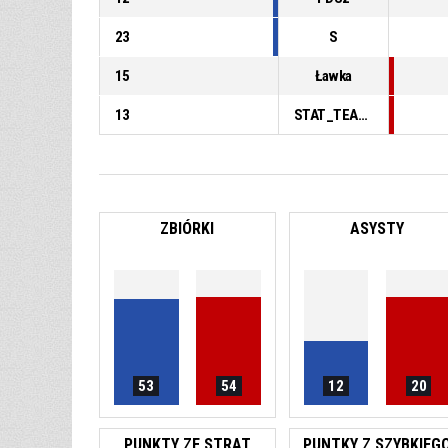
23
S
15
Ławka
13
STAT_TEAMMATCH_BASKETBALL_sPointsFastBreak_ABBREV
ZBIÓRKI
ASYSTY
53
54
12
20
PUNKTY ZE STRAT
PUNTKY Z SZYBKIEG