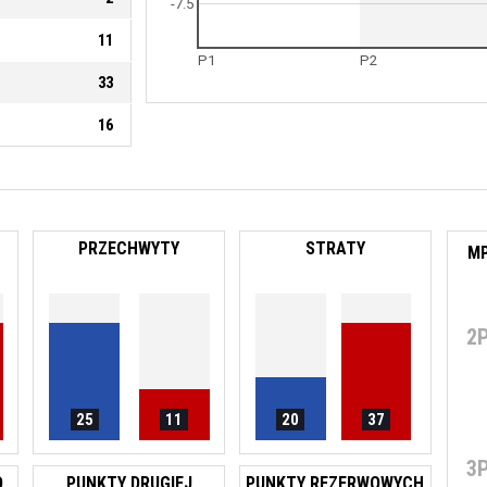
-7.5
11
P1
P2
33
16
PRZECHWYTY
STRATY
2
25
11
20
37
3
O
PUNKTY DRUGIEJ
PUNKTY REZERWOWYCH