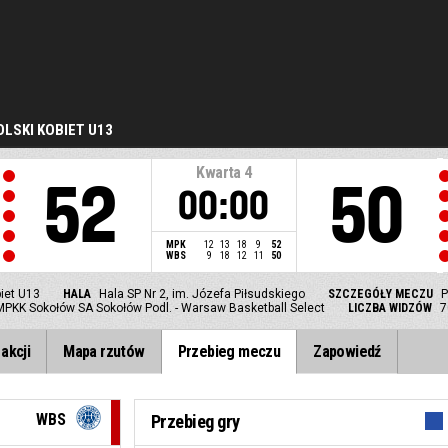
LSKI KOBIET U13
Kwarta
4
52
50
00:00
MPK
12
13
18
9
52
WBS
9
18
12
11
50
iet U13
HALA
Hala SP Nr 2, im. Józefa Piłsudskiego
SZCZEGÓŁY MECZU
P
MPKK Sokołów SA Sokołów Podl. - Warsaw Basketball Select
LICZBA WIDZÓW
7
akcji
Mapa rzutów
Przebieg meczu
Zapowiedź
WBS
Przebieg gry