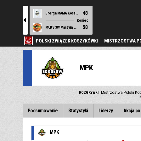
48
Energa MAMA Kosz Sierakowice
l
Koniec
58
MUKS 3W Maszyny Budowlane Bydgoszcz
POLSKI ZWIĄZEK KOSZYKÓWKI
MISTRZOSTWA PO
MPK
ROZGRYWKI
Mistrzostwa Polski Kob
Podsumowanie
Statystyki
Liderzy
Akcja po 
MPK