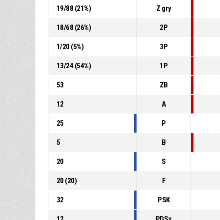
19
/
88
(
21
%)
Z gry
18
/
68
(
26
%)
2P
1
/
20
(
5
%)
3P
13
/
24
(
54
%)
1P
53
ZB
12
A
25
P
5
B
20
S
20
(
20
)
F
32
PSK
12
PDSz