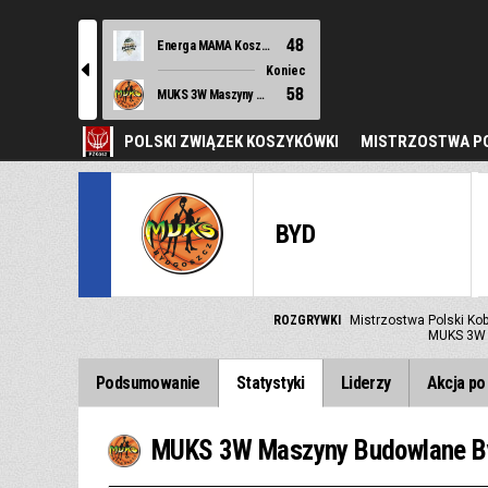
48
Energa MAMA Kosz Sierakowice
l
Koniec
58
MUKS 3W Maszyny Budowlane Bydgoszcz
POLSKI ZWIĄZEK KOSZYKÓWKI
MISTRZOSTWA PO
BYD
ROZGRYWKI
Mistrzostwa Polski Kob
MUKS 3W 
Podsumowanie
Statystyki
Liderzy
Akcja po 