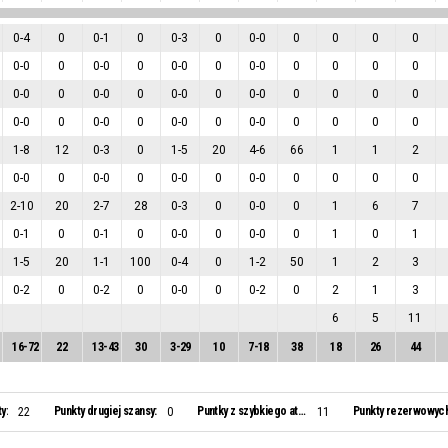
0
-
4
0
0
-
1
0
0
-
3
0
0
-
0
0
0
0
0
0
-
0
0
0
-
0
0
0
-
0
0
0
-
0
0
0
0
0
0
-
0
0
0
-
0
0
0
-
0
0
0
-
0
0
0
0
0
0
-
0
0
0
-
0
0
0
-
0
0
0
-
0
0
0
0
0
1
-
8
12
0
-
3
0
1
-
5
20
4
-
6
66
1
1
2
0
-
0
0
0
-
0
0
0
-
0
0
0
-
0
0
0
0
0
2
-
10
20
2
-
7
28
0
-
3
0
0
-
0
0
1
6
7
0
-
1
0
0
-
1
0
0
-
0
0
0
-
0
0
1
0
1
1
-
5
20
1
-
1
100
0
-
4
0
1
-
2
50
1
2
3
0
-
2
0
0
-
2
0
0
-
0
0
0
-
2
0
2
1
3
6
5
11
16
-
72
22
13
-
43
30
3
-
29
10
7
-
18
38
18
26
44
y:
Punkty drugiej szansy:
Puntky z szybkiego ataku:
Punkty rezerwowych
22
0
11