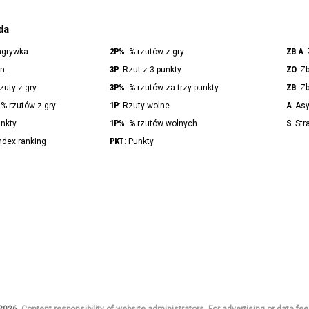
da
2P%
ZB A
agrywka
: % rzutów z gry
:
3P
ZO
in.
: Rzut z 3 punkty
: Z
3P%
ZB
Rzuty z gry
: % rzutów za trzy punkty
: Z
1P
A
: % rzutów z gry
: Rzuty wolne
: As
1P%
S
unkty
: % rzutów wolnych
: Str
PKT
Index ranking
: Punkty