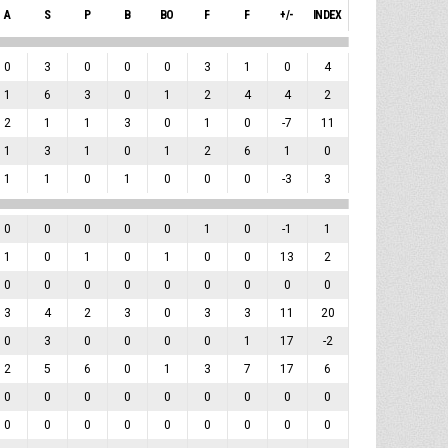
A
S
P
B
BO
F
F
+/-
INDEX
0
3
0
0
0
3
1
0
4
1
6
3
0
1
2
4
4
2
2
1
1
3
0
1
0
-7
11
1
3
1
0
1
2
6
1
0
1
1
0
1
0
0
0
-3
3
0
0
0
0
0
1
0
-1
1
1
0
1
0
1
0
0
13
2
0
0
0
0
0
0
0
0
0
3
4
2
3
0
3
3
11
20
0
3
0
0
0
0
1
17
-2
2
5
6
0
1
3
7
17
6
0
0
0
0
0
0
0
0
0
0
0
0
0
0
0
0
0
0