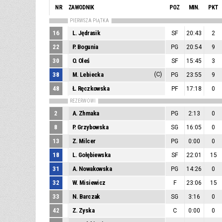
NR
ZAWODNIK
POZ
MIN.
PKT
PIERWSZA PIĄTKA
16
L. Jędrasik
SF
20:43
2
22
P. Bogunia
PG
20:54
9
30
O. Oleś
SF
15:45
3
38
M. Lebiecka
(C)
PG
23:55
9
48
Ł. Ręczkowska
PF
17:18
0
REZERWOWI
2
A. Zhmaka
PG
2:13
0
8
P. Grzybowska
SG
16:05
0
13
Z. Milcer
PG
0:00
0
18
L. Gołębiewska
SF
22:01
15
31
A. Nowakowska
PG
14:26
0
32
W. Misiewicz
F
23:06
15
33
N. Barczak
SG
3:16
0
42
Z. Zyska
C
0:00
0