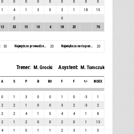
0
0
0
0
0
0
0
0
0
1
4
1
3
0
3
1
18
15
2
0
12
32
15
10
4
18
23
70
:
Najwyższe prowadzenie:
Największa seria punktowa:
33
20
20
Trener:
Asystent:
M. Grocki
M. Tomczuk
A
S
P
B
BO
F
F
+/-
INDEX
0
1
3
0
0
1
0
-3
1
2
2
1
0
0
3
2
-3
2
2
2
4
1
5
4
4
1
8
2
1
2
0
0
2
0
1
13
4
1
5
1
1
2
3
1
5