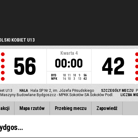
LSKI KOBIET U13
Kwarta
4
56
42
00:00
BYD
18
11
18
9
56
MPK
16
10
3
13
42
iet U13
HALA
Hala SP Nr 2, im. Józefa Piłsudskiego
SZCZEGÓŁY MECZU
P
Maszyny Budowlane Bydgoszcz - MPKK Sokołów SA Sokołów Podl.
LICZBA W
akcji
Mapa rzutów
Przebieg meczu
Zapowiedź
MUKS 3W Maszyny Budowlane Bydgoszcz