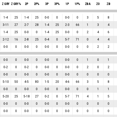
Z GRY
Z GRY %
2P
2P%
3P
3P%
1P
1P%
ZB A
ZO
ZB
1
-
4
25
1
-
4
25
0
-
0
0
0
-
0
0
3
5
8
3
-
11
27
2
-
7
28
1
-
4
25
2
-
3
66
1
3
4
1
-
4
25
0
-
0
0
1
-
4
25
0
-
0
0
2
4
6
2
-
12
16
2
-
8
25
0
-
4
0
5
-
7
71
0
4
4
0
-
0
0
0
-
0
0
0
-
0
0
0
-
0
0
0
2
2
0
-
0
0
0
-
0
0
0
-
0
0
0
-
0
0
1
0
1
0
-
2
0
0
-
2
0
0
-
0
0
0
-
0
0
2
0
2
0
-
0
0
0
-
0
0
0
-
0
0
0
-
0
0
0
0
0
5
-
10
50
4
-
5
80
1
-
5
20
4
-
6
66
3
5
8
0
-
0
0
0
-
0
0
0
-
0
0
0
-
0
0
0
1
1
5
-
20
25
5
-
18
27
0
-
2
0
5
-
7
71
4
1
5
0
-
0
0
0
-
0
0
0
-
0
0
0
-
0
0
0
0
0
0
-
0
0
0
-
0
0
0
-
0
0
0
-
0
0
0
0
0