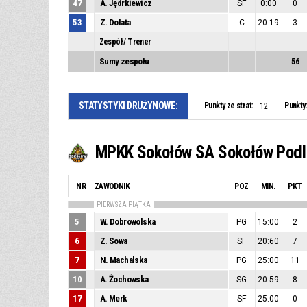
47
A. Jędrkiewicz
SF
0:00
0
53
Z. Dolata
C
20:19
3
Zespół / Trener
Sumy zespołu
56
STATYSTYKI DRUŻYNOWE:
Punkty ze strat:
Punkty
12
MPKK Sokołów SA Sokołów Podl
NR
ZAWODNIK
POZ
MIN.
PKT
PIERWSZA PIĄTKA
5
W. Dobrowolska
PG
15:00
2
6
Z. Sowa
SF
20:60
7
7
N. Machalska
PG
25:00
11
10
A. Żochowska
SG
20:59
8
17
A. Merk
SF
25:00
0