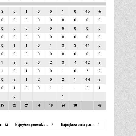
3
6
1
0
0
1
0
-15
-6
0
0
0
0
0
0
0
0
0
0
0
0
0
0
0
0
0
0
0
0
0
0
0
0
0
0
0
0
1
1
0
1
3
3
-11
0
0
0
0
0
0
0
0
0
0
1
3
2
0
2
3
4
-12
3
1
0
1
0
0
1
0
-6
2
0
2
1
2
0
2
1
-14
2
0
1
3
0
1
1
1
-9
1
0
1
15
20
24
4
10
24
18
42
:
Najwyższe prowadzenie:
Największa seria punktowa:
14
5
8