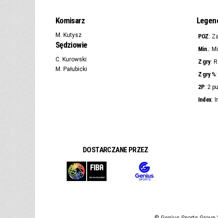
Komisarz
Legen
M. Kutysz
POZ
: Z
Sędziowie
Min.
: M
C. Kurowski
Z gry
: 
M. Pałubicki
Z gry %
2P
: 2 p
Index
: 
DOSTARCZANE PRZEZ