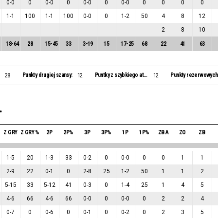
0
-
0
0
0
-
0
0
0
-
0
0
0
-
0
0
0
0
0
1
-
1
100
1
-
1
100
0
-
0
0
1
-
2
50
4
8
12
2
8
10
18
-
64
28
15
-
45
33
3
-
19
15
17
-
25
68
22
41
63
:
Punkty drugiej szansy:
Puntky z szybkiego ataku:
Punkty rezerwowych
28
12
12
.
Z GRY
Z GRY %
2P
2P%
3P
3P%
1P
1P%
ZB A
ZO
ZB
1
-
5
20
1
-
3
33
0
-
2
0
0
-
0
0
0
1
1
2
-
9
22
0
-
1
0
2
-
8
25
1
-
2
50
1
1
2
5
-
15
33
5
-
12
41
0
-
3
0
1
-
4
25
1
4
5
4
-
6
66
4
-
6
66
0
-
0
0
0
-
0
0
2
2
4
0
-
7
0
0
-
6
0
0
-
1
0
0
-
2
0
2
3
5