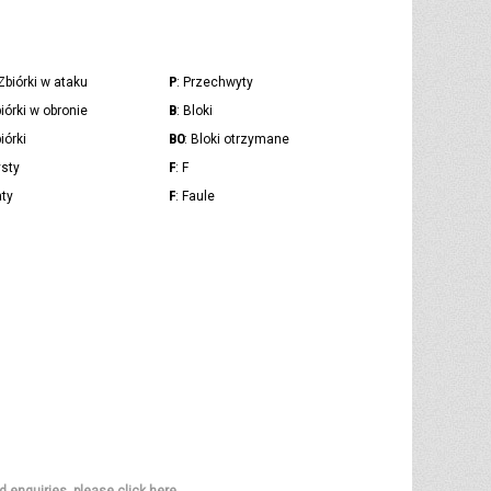
P
 Zbiórki w ataku
: Przechwyty
B
biórki w obronie
: Bloki
BO
biórki
: Bloki otrzymane
F
ysty
: F
F
aty
: Faule