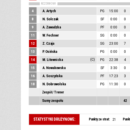
REZERWOWI
4
A. Artych
PG
15:00
0
8
N. Solczak
SF
0:00
0
9
A. Zawadzka
PF
0:00
0
11
W. Fechner
SG
0:00
0
12
Z. Czaja
SG
23:00
7
13
P. Osińska
PG
0:00
0
14
M. Litewnicka
(C)
PG
22:38
4
15
A. Nowakowska
SF
3:30
0
16
A. Soszyńska
PF
17:23
3
18
N. Dobrowolska
PG
11:30
0
Zespół / Trener
Sumy zespołu
42
STATYSTYKI DRUŻYNOWE:
Punkty ze strat:
Punkt
21