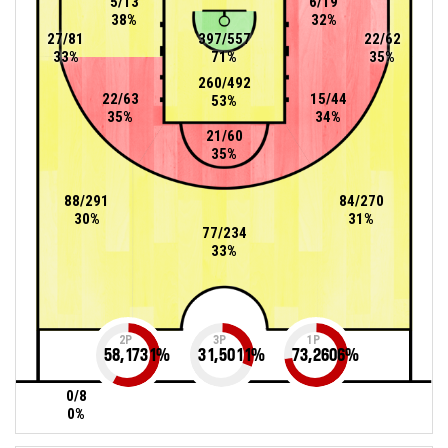
5/13
6/19
38%
32%
27/81
397/557
22/62
33%
71%
35%
260/492
22/63
15/44
53%
35%
34%
21/60
35%
88/291
84/270
30%
31%
77/234
33%
2P
3P
1P
58,1731
%
31,5011
%
73,2606
%
0/8
0%