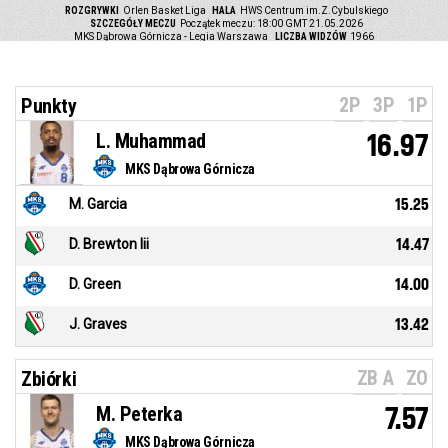
ROZGRYWKI
Orlen Basket Liga
HALA
HWS Centrum im.Z.Cybulskiego
SZCZEGÓŁY MECZU
Początek meczu: 18:00 GMT 21.05.2026
MKS Dąbrowa Górnicza - Legia Warszawa
LICZBA WIDZÓW
1966
2P
3P
1P
Punkty
L. Muhammad
16.97
MKS Dąbrowa Górnicza
M. Garcia
15.25
D. Brewton Iii
14.47
D. Green
14.00
J. Graves
13.42
ZB A
ZO
Zbiórki
M. Peterka
7.57
MKS Dąbrowa Górnicza