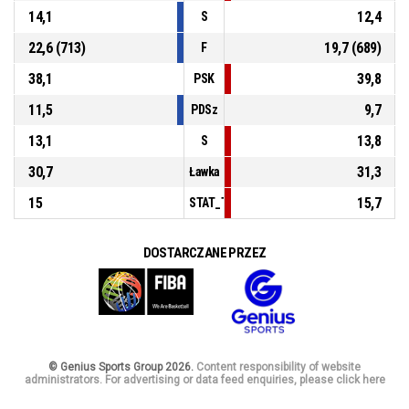
14,1
12,4
S
22,6 (713)
19,7 (689)
F
38,1
39,8
PSK
11,5
9,7
PDSz
13,1
13,8
S
30,7
31,3
Ławka
15
15,7
STAT_TEAMMATCH_BASKETBALL_sPointsF
DOSTARCZANE PRZEZ
© Genius Sports Group 2026.
Content responsibility of website
administrators. For advertising or data feed enquiries, please click here