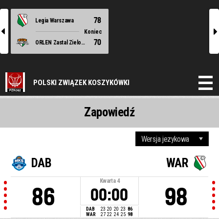
78
Legia Warszawa
l
r
Koniec
70
ORLEN Zastal Zielona Góra
POLSKI ZWIĄZEK KOSZYKÓWKI
Zapowiedź
DAB
WAR
Kwarta
4
86
98
00:00
DAB
23
20
20
23
86
WAR
27
22
24
25
98