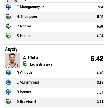
E. Montgomery Jr
7.34
R. Thompson
6.19
C. Ponsar
5.78
S. Hunter
4.94
Asysty
A. Pluta
6.42
Legia Warszawa
R. Curry Jr
4.48
L. Muhammad
3.97
D. Bonner
3.81
D. Brewton Iii
3.71