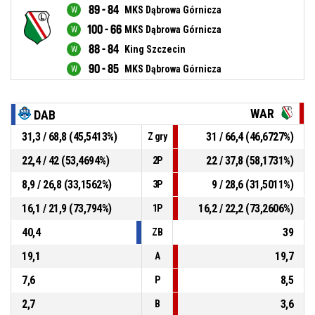
89 - 84
MKS Dąbrowa Górnicza
100 - 66
MKS Dąbrowa Górnicza
88 - 84
King Szczecin
90 - 85
MKS Dąbrowa Górnicza
WAR
DAB
31,3 / 68,8 (45,5413%)
31 / 66,4 (46,6727%)
Z gry
22,4 / 42 (53,4694%)
22 / 37,8 (58,1731%)
2P
8,9 / 26,8 (33,1562%)
9 / 28,6 (31,5011%)
3P
16,1 / 21,9 (73,794%)
16,2 / 22,2 (73,2606%)
1P
40,4
39
ZB
19,1
19,7
A
7,6
8,5
P
2,7
3,6
B