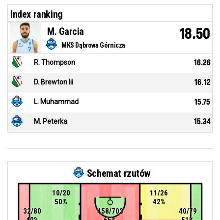
Index ranking
M. Garcia
18.50
MKS Dąbrowa Górnicza
R. Thompson
16.26
D. Brewton Iii
16.12
L. Muhammad
15.75
M. Peterka
15.34
Schemat rzutów
10/20
11/26
50%
42%
32/80
458/703
40/79
40%
65%
51%