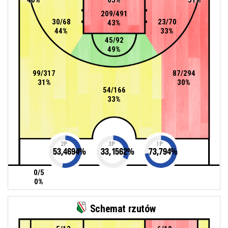
209/491
30/68
23/70
43%
44%
33%
45/92
49%
99/317
87/294
31%
30%
54/166
33%
2P
3P
1P
53,4694
%
33,1562
%
73,794
%
0/5
0%
Schemat rzutów