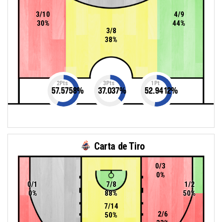
3/10
4/9
30%
44%
3/8
38%
2Pts
3Pts
1Pt
57.5758
%
37.037
%
52.9412
%
Carta de Tiro
0/3
0%
0/1
7/8
1/2
0%
88%
50%
7/14
2/6
50%