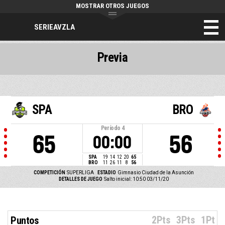
MOSTRAR OTROS JUEGOS
SERIEAVZLA
Previa
SPA
BRO
Período
4
65
56
00:00
SPA
19
14
12
20
65
BRO
11
26
11
8
56
COMPETICIÓN
SUPERLIGA
ESTADIO
Gimnasio Ciudad de la Asunción
DETALLES DE JUEGO
Salto inicial: 10:50 03/11/20
2Pts
3Pts
1Pt
Puntos