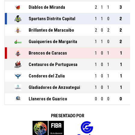
Diablos de Miranda
2
1
1
3
Spartans Distrito Capital
1
1
0
2
Brillantes de Maracaibo
2
0
2
2
Guaiqueries de Margarita
1
1
0
2
Broncos de Caracas
1
0
1
1
Centauros de Portuguesa
1
0
1
1
Condores del Zulia
1
0
1
1
Gladiadores de Anzoategui
1
0
1
1
Llaneros de Guarico
0
0
0
0
PRESENTADO POR