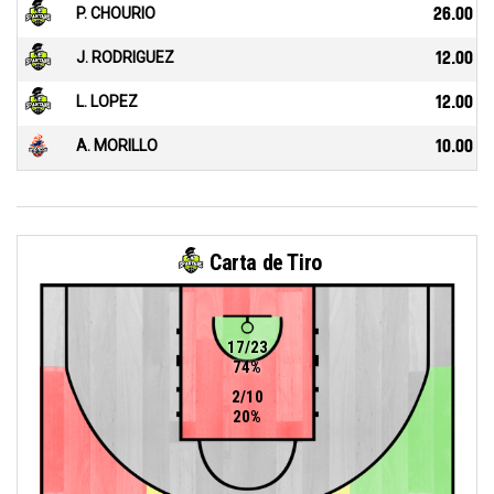
P. CHOURIO
26.00
J. RODRIGUEZ
12.00
L. LOPEZ
12.00
A. MORILLO
10.00
Carta de Tiro
17/23
74%
2/10
20%