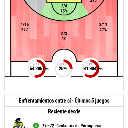
33%
3/4
75%
4/15
3/11
27%
27%
0/3
0%
2Pts
3Pts
1Pt
54.2857
%
25
%
61.9048
%
Enfrentamientos entre sí - Últimos 5 juegos
Reciente desde
77 - 72
Centauros de Portuguesa