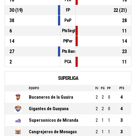
30 (19)
22 (21)
FP
38
28
PeP
6
11
PtsSegCh
14
14
PtPer
27
23
Pts Banca
2
11
PCA
SUPERLIGA
EQUIPO
PJ
PG
PP
PTS
Bucaneros de la Guaira
2
2
0
4
Gigantes de Guayana
2
2
0
4
Supersonicos de Miranda
2
1
1
3
Cangrejeros de Monagas
2
1
1
3