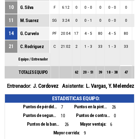
10
G. Silva
F
6:12
0
0
-
0
0
0
-
0
0
0
11
M. Suarez
SG
3:24
0
0
-
1
0
0
-
0
0
0
14
G. Curvelo
PF
20:04
17
4
-
5
80
4
-
5
80
0
21
C. Rodriguez
C
21:02
2
1
-
3
33
1
-
3
33
0
Equipo / Entrenador
TOTALES EQUIPO
62
20
-
51
39
18
-
38
47
2
-
J. Cordovez
L. Vargas
,
Y. Melendez
Entrenador:
Asistente:
ESTADISTICAS EQUIPO:
Puntos de pérdidas:
Puntos en la pintura:
7
26
Puntos de segunda oportunidad:
Puntos de contra ataque:
10
0
Puntos de la banca:
Mayor ventaja:
26
6
Mayor corrida:
9