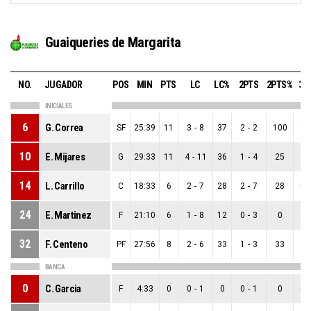
Guaiqueries de Margarita
NO.
JUGADOR
POS
MIN
PTS
LC
LC%
2PTS
2PTS%
3P
INICIALES
6
G. Correa
SF
25:39
11
3
-
8
37
2
-
2
100
1
-
10
E. Mijares
G
29:33
11
4
-
11
36
1
-
4
25
3
-
14
L. Carrillo
C
18:33
6
2
-
7
28
2
-
7
28
0
-
24
E. Martinez
F
21:10
6
1
-
8
12
0
-
3
0
1
-
32
F. Centeno
PF
27:56
8
2
-
6
33
1
-
3
33
1
-
BANCA
0
C. Garcia
F
4:33
0
0
-
1
0
0
-
1
0
0
-