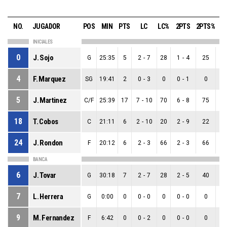
NO.
JUGADOR
POS
MIN
PTS
LC
LC%
2PTS
2PTS%
3P
INICIALES
0
J. Sojo
G
25:35
5
2
-
7
28
1
-
4
25
1
4
F. Marquez
SG
19:41
2
0
-
3
0
0
-
1
0
0
5
J. Martinez
C/F
25:39
17
7
-
10
70
6
-
8
75
1
18
T. Cobos
C
21:11
6
2
-
10
20
2
-
9
22
0
24
J. Rondon
F
20:12
6
2
-
3
66
2
-
3
66
0
BANCA
6
J. Tovar
G
30:18
7
2
-
7
28
2
-
5
40
0
7
L. Herrera
G
0:00
0
0
-
0
0
0
-
0
0
0
9
M. Fernandez
F
6:42
0
0
-
2
0
0
-
0
0
0