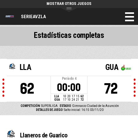
MOSTRAR OTROS JUEGOS
SERIEAVZLA
Estadísticas completas
LLA
GUA
Período
4
62
72
00:00
LLA
10
20
17
15
62
GUA
17
10
24
21
72
COMPETICIÓN
SUPERLIGA
ESTADIO
Gimnasio Ciudad de la Asunción
DETALLES DE JUEGO
Salto inicial: 16:15 03/11/20
Llaneros de Guarico