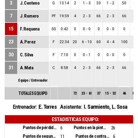
3
J. Centeno
G
13:14
2
1
-
3
33
1
-
2
50
0
-
7
J. Romero
PF
19:59
4
2
-
3
66
2
-
3
66
0
-
15
F. Requena
SG
0:42
0
0
-
0
0
0
-
0
0
0
-
23
A. Perez
F
22:34
20
6
-
10
60
4
-
4
100
2
-
30
C. Silva
F
7:10
0
0
-
1
0
0
-
0
0
0
-
31
A. Mata
C
8:58
4
2
-
3
66
2
-
3
66
0
-
Equipo / Entrenador
TOTALES EQUIPO
72
23
-
61
37
15
-
32
46
8
-
E. Torres
I. Sarmiento
,
L. Sosa
Entrenador:
Asistente:
ESTADISTICAS EQUIPO:
Puntos de pérdidas:
Puntos en la pintura:
6
26
Puntos de segunda oportunidad:
Puntos de contra ataque:
11
6