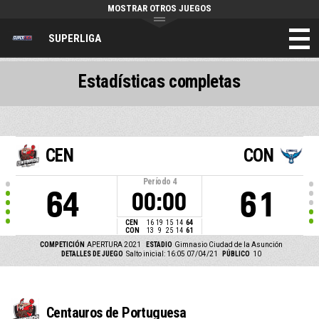
MOSTRAR OTROS JUEGOS
SUPERLIGA
Estadísticas completas
CEN
CON
Período
4
64
61
00:00
CEN
16
19
15
14
64
CON
13
9
25
14
61
COMPETICIÓN
APERTURA 2021
ESTADIO
Gimnasio Ciudad de la Asunción
DETALLES DE JUEGO
Salto inicial: 16:05 07/04/21
PÚBLICO
10
Centauros de Portuguesa