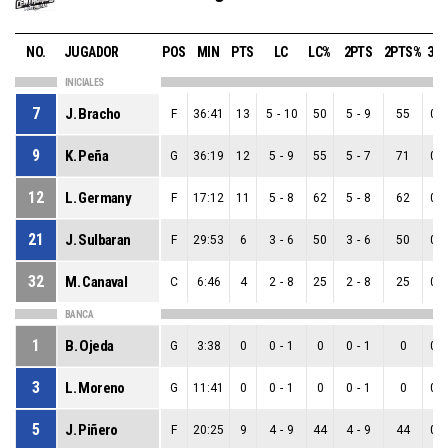
NO.
JUGADOR
POS
MIN
PTS
LC
LC%
2PTS
2PTS%
3P
INICIALES
7
J. Bracho
F
36:41
13
5
-
10
50
5
-
9
55
0
-
9
K. Peña
G
36:19
12
5
-
9
55
5
-
7
71
0
-
12
L. Germany
F
17:12
11
5
-
8
62
5
-
8
62
0
-
21
J. Sulbaran
F
29:53
6
3
-
6
50
3
-
6
50
0
-
32
M. Canaval
C
6:46
4
2
-
8
25
2
-
8
25
0
-
BANCA
1
B. Ojeda
G
3:38
0
0
-
1
0
0
-
1
0
0
-
3
L. Moreno
G
11:41
0
0
-
1
0
0
-
1
0
0
-
5
J. Piñero
F
20:25
9
4
-
9
44
4
-
9
44
0
-