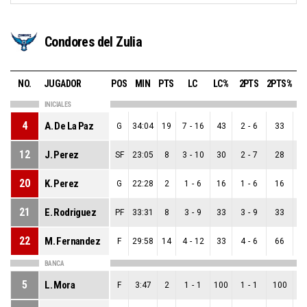
Condores del Zulia
NO.
JUGADOR
POS
MIN
PTS
LC
LC%
2PTS
2PTS%
3
INICIALES
4
A. De La Paz
G
34:04
19
7
-
16
43
2
-
6
33
5
-
12
J. Perez
SF
23:05
8
3
-
10
30
2
-
7
28
1
20
K. Perez
G
22:28
2
1
-
6
16
1
-
6
16
0
21
E. Rodriguez
PF
33:31
8
3
-
9
33
3
-
9
33
0
22
M. Fernandez
F
29:58
14
4
-
12
33
4
-
6
66
0
BANCA
5
L. Mora
F
3:47
2
1
-
1
100
1
-
1
100
0