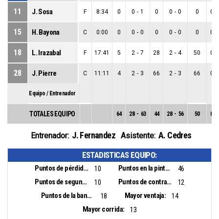
11
J. Sosa
F
8:34
0
0
-
1
0
0
-
0
0
0
-
15
H. Bayona
C
0:00
0
0
-
0
0
0
-
0
0
0
-
18
L. Irazabal
F
17:41
5
2
-
7
28
2
-
4
50
0
-
28
J. Pierre
C
11:11
4
2
-
3
66
2
-
3
66
0
-
Equipo / Entrenador
TOTALES EQUIPO
64
28
-
63
44
28
-
56
50
0
-
J. Fernandez
A. Cedres
Entrenador:
Asistente:
ESTADISTICAS EQUIPO:
Puntos de pérdidas:
Puntos en la pintura:
10
46
Puntos de segunda oportunidad:
Puntos de contra ataque:
10
12
Puntos de la banca:
Mayor ventaja:
18
14
Mayor corrida:
13