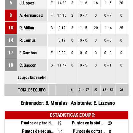
6
J. Lopez
F
14:33
3
1
-
6
16
1
-
5
20
0
8
A. Hernandez
F
14:16
2
0
-
7
0
0
-
7
0
0
10
R. Millan
G
9:12
3
1
-
5
20
1
-
4
25
0
14
R. Lemus
3:19
0
0
-
0
0
0
-
0
0
0
17
F. Gamboa
F
0:00
0
0
-
0
0
0
-
0
0
0
18
C. Gascon
G
11:47
0
0
-
5
0
0
-
1
0
0
Equipo / Entrenador
TOTALES EQUIPO
61
21
-
77
27
15
-
52
28
6
B. Morales
E. Lizcano
Entrenador:
Asistente:
ESTADISTICAS EQUIPO:
Puntos de pérdidas:
Puntos en la pintura:
19
20
Puntos de segunda oportunidad:
Puntos de contra ataque:
14
8