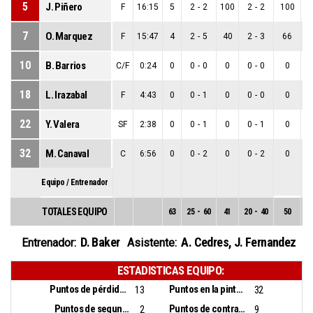
5
J. Piñero
F
16:15
5
2
-
2
100
2
-
2
100
0
7
O. Marquez
F
15:47
4
2
-
5
40
2
-
3
66
0
10
B. Barrios
C/F
0:24
0
0
-
0
0
0
-
0
0
0
18
L. Irazabal
F
4:43
0
0
-
1
0
0
-
0
0
0
22
Y. Valera
SF
2:38
0
0
-
1
0
0
-
1
0
0
32
M. Canaval
C
6:56
0
0
-
2
0
0
-
2
0
0
Equipo / Entrenador
TOTALES EQUIPO
63
25
-
60
41
20
-
40
50
5
D. Baker
A. Cedres
,
J. Fernandez
Entrenador:
Asistente:
ESTADISTICAS EQUIPO:
Puntos de pérdidas:
Puntos en la pintura:
13
32
Puntos de segunda oportunidad:
Puntos de contra ataque:
2
9