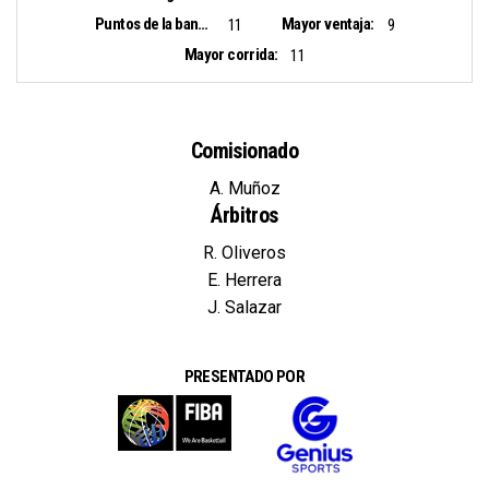
Puntos de la banca:
Mayor ventaja:
11
9
Mayor corrida:
11
Comisionado
A. Muñoz
Árbitros
R. Oliveros
E. Herrera
J. Salazar
PRESENTADO POR