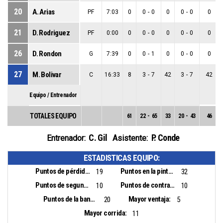
20
A. Arias
PF
7:03
0
0
-
0
0
0
-
0
0
21
D. Rodriguez
PF
0:00
0
0
-
0
0
0
-
0
0
26
D. Rondon
G
7:39
0
0
-
1
0
0
-
0
0
27
M. Bolivar
C
16:33
8
3
-
7
42
3
-
7
42
Equipo / Entrenador
TOTALES EQUIPO
61
22
-
65
33
20
-
43
46
C. Gil
P. Conde
Entrenador:
Asistente:
ESTADISTICAS EQUIPO:
Puntos de pérdidas:
Puntos en la pintura:
19
32
Puntos de segunda oportunidad:
Puntos de contra ataque:
10
10
Puntos de la banca:
Mayor ventaja:
20
5
Mayor corrida:
11