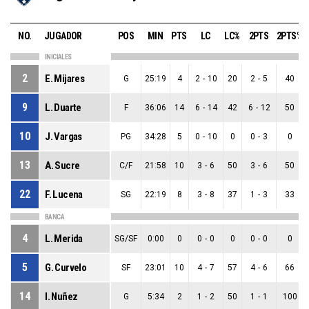
NO.
JUGADOR
POS
MIN
PTS
LC
LC%
2PTS
2PTS%
INICIALES
2
E. Mijares
G
25:19
4
2
-
10
20
2
-
5
40
9
L. Duarte
F
36:06
14
6
-
14
42
6
-
12
50
10
J. Vargas
PG
34:28
5
0
-
10
0
0
-
3
0
13
A. Sucre
C/F
21:58
10
3
-
6
50
3
-
6
50
22
F. Lucena
SG
22:19
8
3
-
8
37
1
-
3
33
BANCA
4
L. Merida
SG/SF
0:00
0
0
-
0
0
0
-
0
0
5
G. Curvelo
SF
23:01
10
4
-
7
57
4
-
6
66
14
I. Nuñez
G
5:34
2
1
-
2
50
1
-
1
100