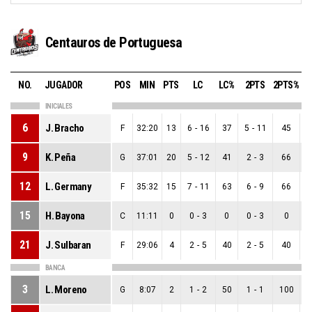
Centauros de Portuguesa
NO.
JUGADOR
POS
MIN
PTS
LC
LC%
2PTS
2PTS%
3
INICIALES
6
J. Bracho
F
32:20
13
6
-
16
37
5
-
11
45
1
9
K. Peña
G
37:01
20
5
-
12
41
2
-
3
66
3
12
L. Germany
F
35:32
15
7
-
11
63
6
-
9
66
1
15
H. Bayona
C
11:11
0
0
-
3
0
0
-
3
0
0
21
J. Sulbaran
F
29:06
4
2
-
5
40
2
-
5
40
0
BANCA
3
L. Moreno
G
8:07
2
1
-
2
50
1
-
1
100
0