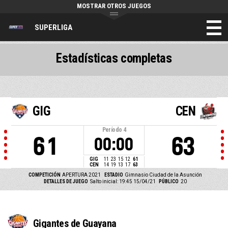
MOSTRAR OTROS JUEGOS
SUPERLIGA
Estadísticas completas
GIG
CEN
Período
4
61
63
00:00
GIG
11
23
15
12
61
CEN
14
19
13
17
63
COMPETICIÓN
APERTURA 2021
ESTADIO
Gimnasio Ciudad de la Asunción
DETALLES DE JUEGO
Salto inicial: 19:45 15/04/21
PÚBLICO
20
Gigantes de Guayana