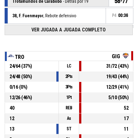
58-77
Trotamundos de Carabobo
- Detrás por 19
38, F. Fuenmayor
, Rebote defensivo
P4
00:36
VER JUGADA A JUGADA COMPLETO
51, Y. Bericoto
, Bloqueo
P4
00:40
P4
00:40
21, D. Rodriguez
, 2pt jumpshot Fallado
GIG
TRO
P4
00:50
1, G. Pino
, 2pt bandeja Convertido
24
/
64
(
37
%)
31
/
72
(
43
%)
LC
56-77
Trotamundos de Carabobo
- Detrás por 21
24
/
48
(
50
%)
19
/
43
(
44
%)
2Pts
49, D. Vargas
, Rebote defensivo
P4
00:53
0
/
16
(
0
%)
12
/
29
(
41
%)
3Pts
12
/
26
(
46
%)
5
/
10
(
50
%)
1Pt
40
52
REB
12
17
As
13
11
ST