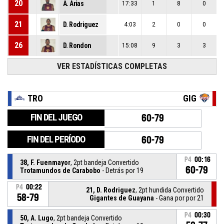
20
A. Arias
17:33
1
8
0
21
D. Rodriguez
4:03
2
0
0
26
D. Rondon
15:08
9
3
3
VER ESTADÍSTICAS COMPLETAS
TRO
GIG
FIN DEL JUEGO
60-79
FIN DEL PERÍODO
60-79
P4
00:16
38, F. Fuenmayor
, 2pt bandeja Convertido
60-79
Trotamundos de Carabobo
- Detrás por 19
P4
00:22
21, D. Rodriguez
, 2pt hundida Convertido
58-79
Gigantes de Guayana
- Gana por por 21
P4
00:30
50, A. Lugo
, 2pt bandeja Convertido