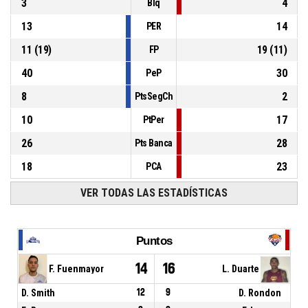
3
4
Blq
13
14
PER
11
(
19
)
19
(
11
)
FP
40
30
PeP
8
2
PtsSegCh
10
17
PtPer
26
28
Pts Banca
18
23
PCA
VER TODAS LAS ESTADÍSTICAS
Puntos
14
16
F. Fuenmayor
L. Duarte
D. Smith
12
9
D. Rondon