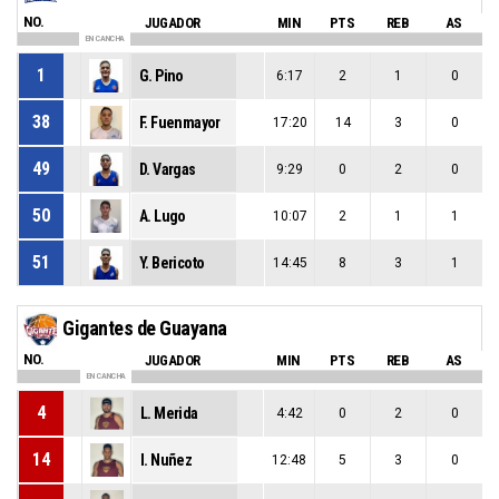
NO.
JUGADOR
MIN
PTS
REB
AS
EN CANCHA
1
G. Pino
6:17
2
1
0
38
F. Fuenmayor
17:20
14
3
0
49
D. Vargas
9:29
0
2
0
50
A. Lugo
10:07
2
1
1
51
Y. Bericoto
14:45
8
3
1
Gigantes de Guayana
NO.
JUGADOR
MIN
PTS
REB
AS
EN CANCHA
4
L. Merida
4:42
0
2
0
14
I. Nuñez
12:48
5
3
0