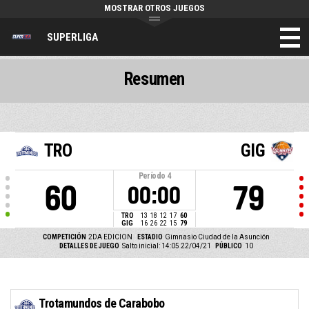
MOSTRAR OTROS JUEGOS
SUPERLIGA
Resumen
TRO
GIG
Período
4
60
79
00:00
TRO
13
18
12
17
60
GIG
16
26
22
15
79
COMPETICIÓN
2DA EDICION
ESTADIO
Gimnasio Ciudad de la Asunción
DETALLES DE JUEGO
Salto inicial: 14:05 22/04/21
PÚBLICO
10
Trotamundos de Carabobo