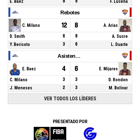
E. Baez
9
9
F. Lucena
Rebotes
12
8
C. Milano
A. Arias
D. Smith
6
8
A. Sucre
Y. Bericoto
3
6
L. Duarte
Asistencias
4
6
E. Baez
E. Mijares
C. Milano
3
3
D. Rondon
J. Meneses
2
3
M. Bolivar
VER TODOS LOS LÍDERES
PRESENTADO POR