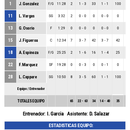
1
J. Gonzalez
F/G
11:28
2
1
-
3
33
1
-
1
100
0
11
L. Vargas
SG
3:32
2
0
-
0
0
0
-
0
0
0
13
G. Osorio
F
1:29
0
0
-
0
0
0
-
0
0
0
15
J. Figueroa
C
12:34
7
3
-
7
42
3
-
7
42
0
18
A. Espinoza
F/G
25:25
2
1
-
6
16
1
-
4
25
0
22
F. Marquez
SF
19:28
0
0
-
3
0
0
-
1
0
0
28
L. Cappare
SG
10:50
8
3
-
5
60
1
-
1
100
2
Equipo / Entrenador
TOTALES EQUIPO
65
22
-
63
34
14
-
40
35
8
-
I. Garcia
D. Salazar
Entrenador:
Asistente:
ESTADISTICAS EQUIPO: