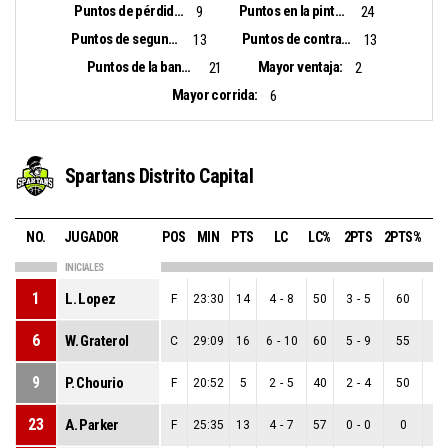
Puntos de pérdidas:
Puntos en la pintura:
9
24
Puntos de segunda oportunidad:
Puntos de contra ataque:
13
13
Puntos de la banca:
Mayor ventaja:
21
2
Mayor corrida:
6
Spartans Distrito Capital
NO.
JUGADOR
POS
MIN
PTS
LC
LC%
2PTS
2PTS%
3P
INICIALES
1
L. Lopez
F
23:30
14
4
-
8
50
3
-
5
60
1
6
W. Graterol
C
29:09
16
6
-
10
60
5
-
9
55
1
9
P. Chourio
F
20:52
5
2
-
5
40
2
-
4
50
0
23
A. Parker
F
25:35
13
4
-
7
57
0
-
0
0
4