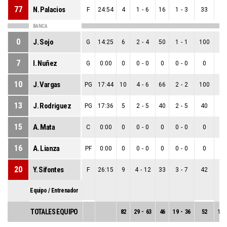
77
N. Palacios
F
24:54
4
1
-
6
16
1
-
3
33
0
BANCA
0
J. Sojo
G
14:25
6
2
-
4
50
1
-
1
100
1
7
I. Nuñez
G
0:00
0
0
-
0
0
0
-
0
0
0
10
J. Vargas
PG
17:44
10
4
-
6
66
2
-
2
100
2
13
J. Rodriguez
PG
17:36
5
2
-
5
40
2
-
5
40
0
15
A. Mata
C
0:00
0
0
-
0
0
0
-
0
0
0
16
A. Lianza
PF
0:00
0
0
-
0
0
0
-
0
0
0
20
Y. Sifontes
F
26:15
9
4
-
12
33
3
-
7
42
1
Equipo / Entrenador
TOTALES EQUIPO
82
29
-
63
46
19
-
36
52
10