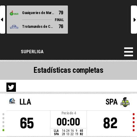
79
Guaiqueries de Margarita
l
r
FINAL
76
Trotamundos de Carabobo
SUPERLIGA
Estadísticas completas
LLA
SPA
Período
4
65
82
00:00
LLA
16
24
16
9
65
SPA
28
13
22
19
82