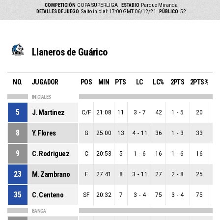
COMPETICIÓN
COPA SUPERLIGA
ESTADIO
Parque Miranda
DETALLES DE JUEGO
Salto inicial: 17:00 GMT 06/12/21
PÚBLICO
52
Llaneros de Guárico
NO.
JUGADOR
POS
MIN
PTS
LC
LC%
2PTS
2PTS%
3P
INICIALES
5
J. Martinez
C/F
21:08
11
3
-
7
42
1
-
5
20
2
8
Y. Flores
G
25:00
13
4
-
11
36
1
-
3
33
3
9
C. Rodriguez
C
20:53
5
1
-
6
16
1
-
6
16
0
23
M. Zambrano
F
27:41
8
3
-
11
27
2
-
8
25
1
35
C. Centeno
SF
20:32
7
3
-
4
75
3
-
4
75
0
BANCA