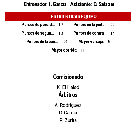
I. Garcia
D. Salazar
Entrenador:
Asistente:
ESTADISTICAS EQUIPO:
Puntos de pérdidas:
Puntos en la pintura:
17
22
Puntos de segunda oportunidad:
Puntos de contra ataque:
13
14
Puntos de la banca:
Mayor ventaja:
20
5
Mayor corrida:
11
Comisionado
K. El Halad
Árbitros
A. Rodriguez
D. Garcia
R. Zurita