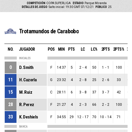
COMPETICIÓN
COPA SUPERLIGA
ESTADIO
Parque Miranda
DETALLES DE JUEGO
Salto inicial: 19:30 GMT 07/12/21
PÚBLICO
25
Trotamundos de Carabobo
NO.
JUGADOR
POS
MIN
PTS
LC
LC%
2PTS
2PTS%
3P
INICIALES
0
D. Smith
F
14:37
5
2
-
4
50
1
-
1
100
1
-
11
H. Cazorla
G
23:32
4
2
-
8
25
2
-
6
33
0
-
15
M. Ruiz
C
28:11
6
3
-
8
37
3
-
7
42
0
-
28
R. Perez
F
21:27
4
2
-
3
66
2
-
2
100
0
-
33
K. Deshiels
F
34:55
29
12
-
17
70
10
-
14
71
2
-
BANCA