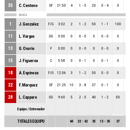
35
C. Centeno
SF
21:50
4
1
-
5
20
0
-
4
0
1
BANCA
1
J. Gonzalez
F/G
3:02
2
1
-
2
50
1
-
1
100
0
11
L. Vargas
SG
0:00
0
0
-
0
0
0
-
0
0
0
13
G. Osorio
F
0:00
0
0
-
0
0
0
-
0
0
0
15
J. Figueroa
C
5:58
0
0
-
1
0
0
-
1
0
0
18
A. Espinoza
F/G
12:06
3
1
-
2
50
0
-
0
0
1
22
F. Marquez
SF
21:25
10
3
-
8
37
0
-
1
0
3
28
L. Cappare
SG
9:60
5
2
-
5
40
1
-
2
50
1
Equipo / Entrenador
TOTALES EQUIPO
60
22
-
62
35
13
-
35
37
9
-