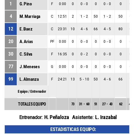
1
G. Pino
F
0:00
0
0
-
0
0
0
-
0
0
0
-
4
M. Marriaga
C
12:51
2
1
-
2
50
1
-
2
50
0
-
12
E. Baez
C
23:31
10
4
-
6
66
4
-
5
80
0
-
20
A. Arias
PF
0:00
0
0
-
0
0
0
-
0
0
0
-
30
C. Silva
F
16:35
0
0
-
2
0
0
-
0
0
0
-
77
J. Meneses
G
0:00
0
0
-
0
0
0
-
0
0
0
-
99
L. Almanza
F
24:21
13
5
-
10
50
4
-
6
66
1
-
Equipo / Entrenador
TOTALES EQUIPO
73
31
-
60
51
27
-
43
62
4
-
H. Peñaloza
L. Irazabal
Entrenador:
Asistente:
ESTADISTICAS EQUIPO: