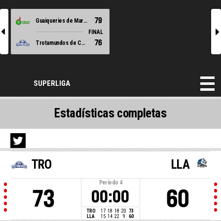
79
Guaiqueries de Margarita
l
r
FINAL
76
Trotamundos de Carabobo
SUPERLIGA
Estadísticas completas
TRO
LLA
Período
4
73
60
00:00
TRO
17
18
18
20
73
LLA
15
14
22
9
60