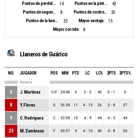
Puntos de pérdidas:
Puntos en la pintura:
14
42
Puntos de segunda oportunidad:
Puntos de contra ataque:
8
20
Puntos de la banca:
Mayor ventaja:
25
15
Mayor corrida:
8
Llaneros de Guárico
NO.
JUGADOR
POS
MIN
PTS
LC
LC%
2PTS
2PTS%
3P
INICIALES
5
J. Martinez
C/F
24:46
6
2
-
5
40
0
-
1
0
2
8
Y. Flores
G
36:58
11
4
-
15
26
3
-
8
37
1
9
C. Rodriguez
C
32:58
10
4
-
9
44
4
-
9
44
0
23
M. Zambrano
F
30:57
9
4
-
10
40
4
-
8
50
0