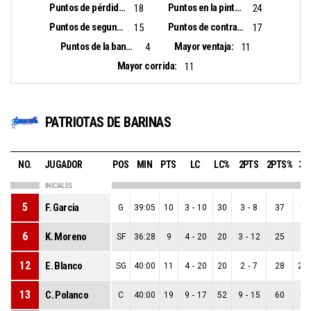
Puntos de pérdidas:
Puntos en la pintura:
18
24
Puntos de segunda oportunidad:
Puntos de contra ataque:
15
17
Puntos de la banca:
Mayor ventaja:
4
11
Mayor corrida:
11
PATRIOTAS DE BARINAS
NO.
JUGADOR
POS
MIN
PTS
LC
LC%
2PTS
2PTS%
3P
INICIALES
5
F. Garcia
G
39:05
10
3
-
10
30
3
-
8
37
0
-
6
K. Moreno
SF
36:28
9
4
-
20
20
3
-
12
25
1
-
12
E. Blanco
SG
40:00
11
4
-
20
20
2
-
7
28
2
-
13
C. Polanco
C
40:00
19
9
-
17
52
9
-
15
60
0
-