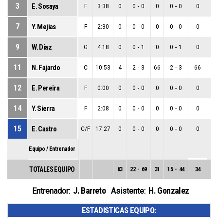
3
E. Sosaya
F
3:38
0
0
-
0
0
0
-
0
0
0
7
Y. Mejias
F
2:30
0
0
-
0
0
0
-
0
0
0
9
W. Diaz
G
4:18
0
0
-
1
0
0
-
1
0
0
11
N. Fajardo
C
10:53
4
2
-
3
66
2
-
3
66
0
12
E. Pereira
F
0:00
0
0
-
0
0
0
-
0
0
0
14
Y. Sierra
F
2:08
0
0
-
0
0
0
-
0
0
0
15
E. Castro
C/F
17:27
0
0
-
0
0
0
-
0
0
0
Equipo / Entrenador
TOTALES EQUIPO
63
22
-
69
31
15
-
44
34
7
-
J. Barreto
H. Gonzalez
Entrenador:
Asistente:
ESTADISTICAS EQUIPO: