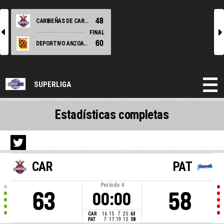
48
CARIBEÑAS DE CARACAS
l
r
FINAL
60
DEPORTIVO ANZOATEGUI
SUPERLIGA
Estadísticas completas
CAR
PAT
Período
4
63
58
00:00
CAR
16
15
7
25
63
PAT
7
17
19
15
58