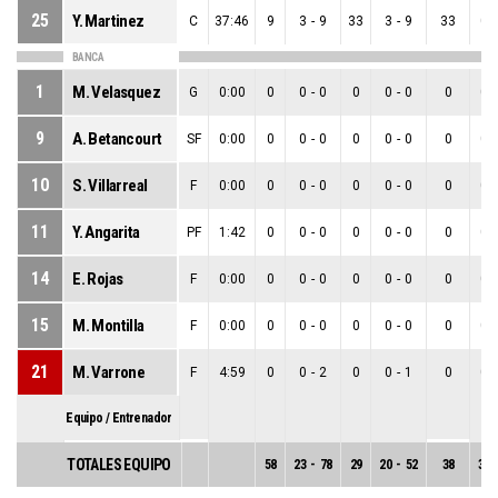
25
Y. Martinez
C
37:46
9
3
-
9
33
3
-
9
33
0
-
BANCA
1
M. Velasquez
G
0:00
0
0
-
0
0
0
-
0
0
0
-
9
A. Betancourt
SF
0:00
0
0
-
0
0
0
-
0
0
0
-
10
S. Villarreal
F
0:00
0
0
-
0
0
0
-
0
0
0
-
11
Y. Angarita
PF
1:42
0
0
-
0
0
0
-
0
0
0
-
14
E. Rojas
F
0:00
0
0
-
0
0
0
-
0
0
0
-
15
M. Montilla
F
0:00
0
0
-
0
0
0
-
0
0
0
-
21
M. Varrone
F
4:59
0
0
-
2
0
0
-
1
0
0
-
Equipo / Entrenador
TOTALES EQUIPO
58
23
-
78
29
20
-
52
38
3
-