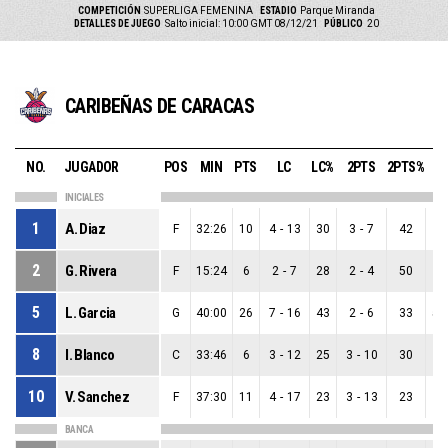
COMPETICIÓN
SUPERLIGA FEMENINA
ESTADIO
Parque Miranda
DETALLES DE JUEGO
Salto inicial: 10:00 GMT 08/12/21
PÚBLICO
20
CARIBEÑAS DE CARACAS
NO.
JUGADOR
POS
MIN
PTS
LC
LC%
2PTS
2PTS%
3P
INICIALES
1
A. Diaz
F
32:26
10
4
-
13
30
3
-
7
42
1
2
G. Rivera
F
15:24
6
2
-
7
28
2
-
4
50
0
5
L. Garcia
G
40:00
26
7
-
16
43
2
-
6
33
5
-
8
I. Blanco
C
33:46
6
3
-
12
25
3
-
10
30
0
10
V. Sanchez
F
37:30
11
4
-
17
23
3
-
13
23
1
BANCA