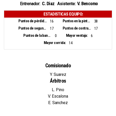
C. Diaz
V. Bencomo
Entrenador:
Asistente:
ESTADISTICAS EQUIPO:
Puntos de pérdidas:
Puntos en la pintura:
16
38
Puntos de segunda oportunidad:
Puntos de contra ataque:
17
17
Puntos de la banca:
Mayor ventaja:
0
6
Mayor corrida:
14
Comisionado
Y. Suarez
Árbitros
L. Pino
V. Escalona
E. Sanchez