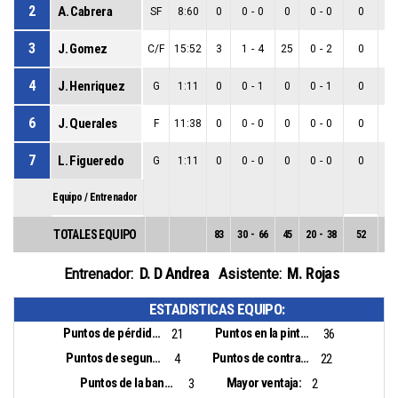
2
A. Cabrera
SF
8:60
0
0
-
0
0
0
-
0
0
0
3
J. Gomez
C/F
15:52
3
1
-
4
25
0
-
2
0
1
4
J. Henriquez
G
1:11
0
0
-
1
0
0
-
1
0
0
6
J. Querales
F
11:38
0
0
-
0
0
0
-
0
0
0
7
L. Figueredo
G
1:11
0
0
-
0
0
0
-
0
0
0
Equipo / Entrenador
TOTALES EQUIPO
83
30
-
66
45
20
-
38
52
10
D. D Andrea
M. Rojas
Entrenador:
Asistente:
ESTADISTICAS EQUIPO:
Puntos de pérdidas:
Puntos en la pintura:
21
36
Puntos de segunda oportunidad:
Puntos de contra ataque:
4
22
Puntos de la banca:
Mayor ventaja:
3
2