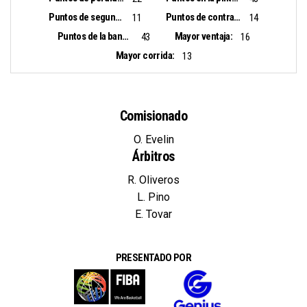
Puntos de segunda oportunidad:
Puntos de contra ataque:
11
14
Puntos de la banca:
Mayor ventaja:
43
16
Mayor corrida:
13
Comisionado
O. Evelin
Árbitros
R. Oliveros
L. Pino
E. Tovar
PRESENTADO POR