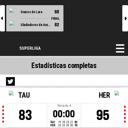
66
Guaros de Lara
l
r
FINAL
82
Gladiadores de Anzoategui
SUPERLIGA
Estadísticas completas
TAU
HER
Período
4
83
95
00:00
TAU
19
18
25
21
83
HER
22
23
20
30
95