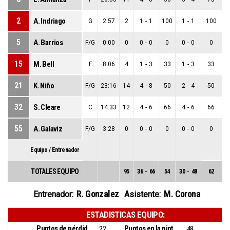
2
A. Indriago
G
2:57
2
1
-
1
100
1
-
1
100
0
5
A. Barrios
F/G
0:00
0
0
-
0
0
0
-
0
0
0
15
M. Bell
F
8:06
4
1
-
3
33
1
-
3
33
0
21
K. Niño
F/G
23:16
14
4
-
8
50
2
-
4
50
2
32
S. Cleare
C
14:33
12
4
-
6
66
4
-
6
66
0
55
A. Galaviz
F/G
3:28
0
0
-
0
0
0
-
0
0
0
Equipo / Entrenador
TOTALES EQUIPO
95
36
-
66
54
30
-
48
62
6
R. Gonzalez
M. Corona
Entrenador:
Asistente:
ESTADISTICAS EQUIPO:
Puntos de pérdidas:
Puntos en la pintura:
22
48