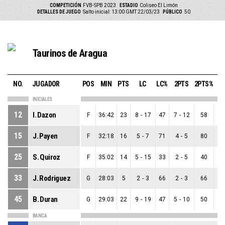
COMPETICIÓN
FVB-SPB 2023
ESTADIO
Coliseo El Limón
DETALLES DE JUEGO
Salto inicial: 13:00 GMT 22/03/23
PÚBLICO
50
Taurinos de Aragua
NO.
JUGADOR
POS
MIN
PTS
LC
LC%
2PTS
2PTS%
3
INICIALES
12
I. Dazon
F
36:42
23
8
-
17
47
7
-
12
58
1
15
J. Payen
F
32:18
16
5
-
7
71
4
-
5
80
1
25
S. Quiroz
F
35:02
14
5
-
15
33
2
-
5
40
3
33
J. Rodriguez
G
28:03
5
2
-
3
66
2
-
3
66
0
45
B. Duran
G
29:03
22
9
-
19
47
5
-
10
50
4
BANCA