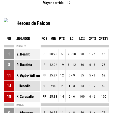
Mayor corrida:
12
Heroes de Falcon
NO.
JUGADOR
POS
MIN
PTS
LC
LC%
2PTS
2PTS%
3
INICIALES
1
Z. Hearst
G
30:26
5
2
-
10
20
1
-
6
16
1
8
R. Bautista
F
32:04
19
8
-
12
66
6
-
8
75
2
11
K. Bigby-Williams
PF
25:27
12
5
-
9
55
5
-
8
62
0
14
I. Heredia
SF
7:09
2
1
-
3
33
1
-
2
50
0
18
K. Caraballo
PF
25:38
14
6
-
6
100
6
-
6
100
0
BANCA
0
L. Almanza
F
26:55
11
4
-
8
50
3
-
4
75
1