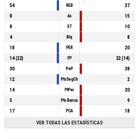
54
37
REB
8
15
As
8
10
ST
4
8
Blq
18
20
PER
14
(
22
)
22
(
14
)
FP
30
38
PeP
12
2
PtsSegCh
14
20
PtPer
5
9
Pts Banca
17
18
PCA
VER TODAS LAS ESTADÍSTICAS