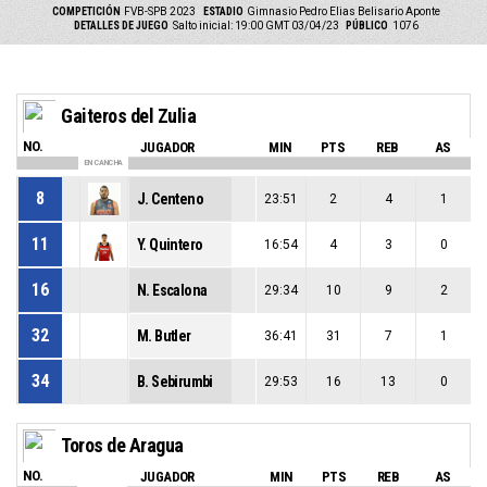
COMPETICIÓN
FVB-SPB 2023
ESTADIO
Gimnasio Pedro Elias Belisario Aponte
DETALLES DE JUEGO
Salto inicial: 19:00 GMT 03/04/23
PÚBLICO
1076
Gaiteros del Zulia
NO.
JUGADOR
MIN
PTS
REB
AS
EN CANCHA
8
J. Centeno
23:51
2
4
1
11
Y. Quintero
16:54
4
3
0
16
N. Escalona
29:34
10
9
2
32
M. Butler
36:41
31
7
1
34
B. Sebirumbi
29:53
16
13
0
Toros de Aragua
NO.
JUGADOR
MIN
PTS
REB
AS