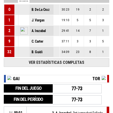
EN CANCHA
0
B. De La Cruz
30:23
19
2
2
1
J. Vargas
19:10
5
5
3
2
A. Irazabal
29:41
14
7
1
9
C. Carter
37:11
3
3
5
32
B. Guidi
34:09
23
8
1
VER ESTADÍSTICAS COMPLETAS
GAI
TOR
FIN DEL JUEGO
77-73
FIN DEL PERÍODO
77-73
P4
00:01
2, A. Irazabal
, 3pt jumpshot Fallado