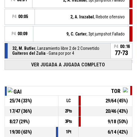
P4
00:05
2, A. Irazabal
, Rebote ofensivo
P4
00:09
9, C. Carter
, 3pt jumpshot Fallado
P4
00:16
32, M. Butler
, Lanzamiento libre 2 de 2 Convertido
77-73
Gaiteros del Zulia
- Gana por por 4
VER JUGADA A JUGADA COMPLETO
32, M. Butler
, Lanzamiento libre 1 de 2 Fallado
P4
00:16
32, M. Butler
, Falta recibida
P4
00:16
TOR
GAI
25
/
74
(
33
%)
29
/
64
(
45
%)
LC
P4
00:16
32, B. Guidi
, Falta personal
17
/
47
(
36
%)
20
/
46
(
43
%)
2Pts
34, B. Sebirumbi
, Rebote defensivo
P4
00:16
8
/
27
(
29
%)
9
/
18
(
50
%)
3Pts
19
/
30
(
63
%)
6
/
14
(
42
%)
1Pt