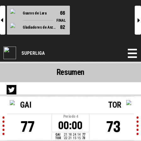
66
Guaros de Lara
l
r
FINAL
82
Gladiadores de Anzoategui
SUPERLIGA
Resumen
GAI
TOR
Período
4
77
73
00:00
GAI
21
18
24
14
77
TOR
22
21
15
15
73