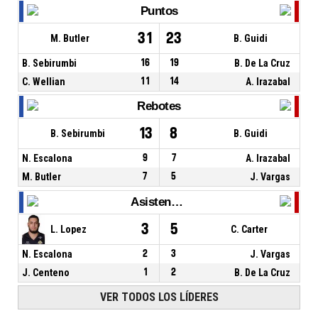
Puntos
31
23
M. Butler
B. Guidi
B. Sebirumbi
16
19
B. De La Cruz
C. Wellian
11
14
A. Irazabal
Rebotes
13
8
B. Sebirumbi
B. Guidi
N. Escalona
9
7
A. Irazabal
M. Butler
7
5
J. Vargas
Asistencias
3
5
L. Lopez
C. Carter
N. Escalona
2
3
J. Vargas
J. Centeno
1
2
B. De La Cruz
VER TODOS LOS LÍDERES