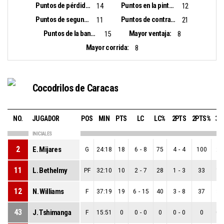
Puntos de pérdidas:
Puntos en la pintura:
14
12
Puntos de segunda oportunidad:
Puntos de contra ataque:
11
21
Puntos de la banca:
Mayor ventaja:
15
8
Mayor corrida:
8
Cocodrilos de Caracas
NO.
JUGADOR
POS
MIN
PTS
LC
LC%
2PTS
2PTS%
3P
INICIALES
2
E. Mijares
G
24:18
18
6
-
8
75
4
-
4
100
2
-
11
L. Bethelmy
PF
32:10
10
2
-
7
28
1
-
3
33
1
-
12
N. Williams
F
37:19
19
6
-
15
40
3
-
8
37
3
-
43
J. Tshimanga
F
15:51
0
0
-
0
0
0
-
0
0
0
-