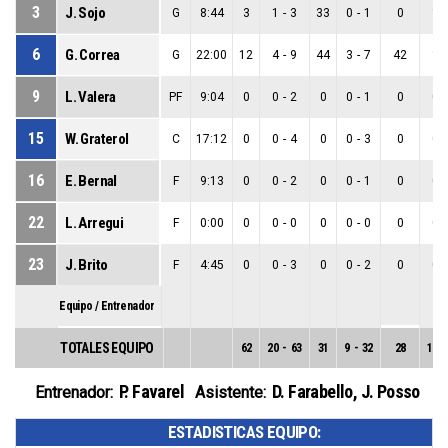
3
J. Sojo
G
8:44
3
1
-
3
33
0
-
1
0
1
-
6
G. Correa
G
22:00
12
4
-
9
44
3
-
7
42
1
-
9
L. Valera
PF
9:04
0
0
-
2
0
0
-
1
0
0
-
15
W. Graterol
C
17:12
0
0
-
4
0
0
-
3
0
0
-
16
E. Bernal
F
9:13
0
0
-
2
0
0
-
1
0
0
-
22
L. Arregui
F
0:00
0
0
-
0
0
0
-
0
0
0
-
23
J. Brito
F
4:45
0
0
-
3
0
0
-
2
0
0
-
Equipo / Entrenador
TOTALES EQUIPO
62
20
-
63
31
9
-
32
28
11
-
P. Favarel
D. Farabello
,
J. Posso
Entrenador:
Asistente:
ESTADISTICAS EQUIPO: