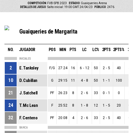
COMPETICIÓN
FVB-SPB 2023
ESTADIO
Guaiqueries Arena
DETALLES DE JUEGO
Salto inicial: 19:00 GMT 24/04/23
PÚBLICO
2476
Guaiqueries de Margarita
NO.
JUGADOR
POS
MIN
PTS
LC
LC%
2PTS
2PTS%
3P
INICIALES
2
E. Tanksley
F/G
27:24
16
6
-
12
50
2
-
5
40
4
-
10
D. Cubillan
G
29:15
11
4
-
8
50
1
-
1
100
3
-
21
J. Satchell
PF
26:23
8
2
-
6
33
0
-
1
0
2
-
24
T. Mc Lean
F
25:52
8
1
-
8
12
1
-
5
20
0
-
32
F. Centeno
PF
20:08
4
2
-
6
33
2
-
5
40
0
-
BANCA