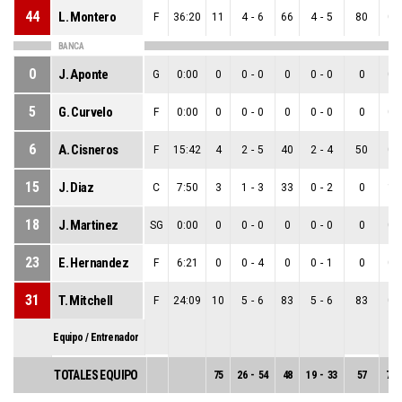
44
L. Montero
F
36:20
11
4
-
6
66
4
-
5
80
0
-
BANCA
0
J. Aponte
G
0:00
0
0
-
0
0
0
-
0
0
0
-
5
G. Curvelo
F
0:00
0
0
-
0
0
0
-
0
0
0
-
6
A. Cisneros
F
15:42
4
2
-
5
40
2
-
4
50
0
-
15
J. Diaz
C
7:50
3
1
-
3
33
0
-
2
0
1
-
18
J. Martinez
SG
0:00
0
0
-
0
0
0
-
0
0
0
-
23
E. Hernandez
F
6:21
0
0
-
4
0
0
-
1
0
0
-
31
T. Mitchell
F
24:09
10
5
-
6
83
5
-
6
83
0
-
Equipo / Entrenador
TOTALES EQUIPO
75
26
-
54
48
19
-
33
57
7
-