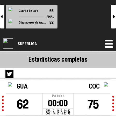
66
Guaros de Lara
l
r
FINAL
82
Gladiadores de Anzoategui
SUPERLIGA
Estadísticas completas
GUA
COC
Período
4
62
75
00:00
GUA
21
16
9
16
62
COC
18
17
18
22
75