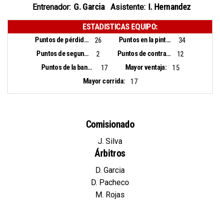
G. Garcia
I. Hernandez
Entrenador:
Asistente:
ESTADISTICAS EQUIPO:
Puntos de pérdidas:
Puntos en la pintura:
26
34
Puntos de segunda oportunidad:
Puntos de contra ataque:
2
12
Puntos de la banca:
Mayor ventaja:
17
15
Mayor corrida:
17
Comisionado
J. Silva
Árbitros
D. Garcia
D. Pacheco
M. Rojas