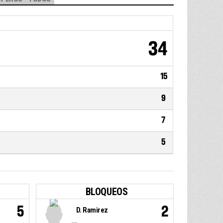
34
15
9
7
5
BLOQUEOS
5
2
D. Ramirez