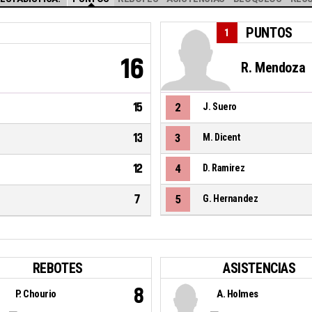
PUNTOS
1
16
R. Mendoza
15
2
J. Suero
13
3
M. Dicent
12
4
D. Ramirez
7
5
G. Hernandez
REBOTES
ASISTENCIAS
8
P. Chourio
A. Holmes