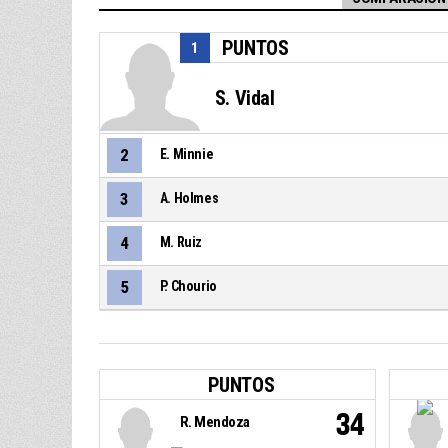
PUNTOS
1
S. Vidal
2
E. Minnie
3
A. Holmes
4
M. Ruiz
5
P. Chourio
PUNTOS
34
R. Mendoza