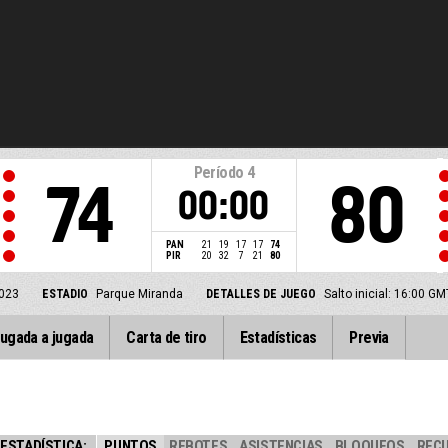
Período
4
74
80
00:00
PAN
21
19
17
17
74
PIR
20
32
7
21
80
023
ESTADIO
Parque Miranda
DETALLES DE JUEGO
Salto inicial: 16:00 G
ugada a jugada
Carta de tiro
Estadísticas
Previa
ESTADÍSTICA:
PUNTOS
REBOTES
ASISTENCIAS
BLOQUEOS
REC