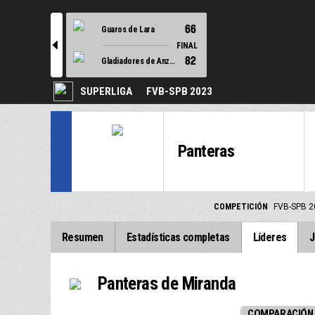
66
Guaros de Lara
l
FINAL
82
Gladiadores de Anzoategui
SUPERLIGA
FVB-SPB 2023
Panteras
COMPETICIÓN
FVB-SPB 2
Resumen
Estadísticas completas
Líderes
J
Panteras de Miranda
COMPARACIÓN 