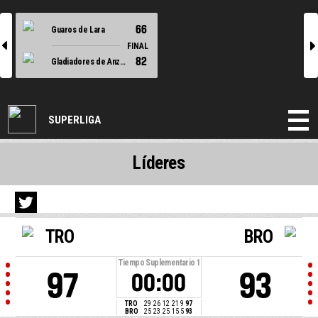
66
Guaros de Lara
l
r
FINAL
82
Gladiadores de Anzoategui
SUPERLIGA
Líderes
TRO
BRO
Tiempo Suplementario
1
97
93
00:00
TRO
29
26
12
21
9
97
BRO
25
23
25
15
5
93