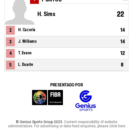
22
H. Sims
14
2
H. Cazorla
14
3
J. Williams
12
4
T. Evans
8
5
L. Duarte
PRESENTADO POR
© Genius Sports Group 2023.
Content responsibility of website
administrators. For advertising or data feed enquiries, please click here