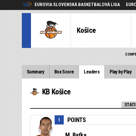
EUROVIA SLOVENSKÁ BASKETBALOVÁ LIGA
EURO
Košice
COMPE
Summary
Box Score
Leaders
Play by Play
KB Košice
STATI
POINTS
1
M. Baťka