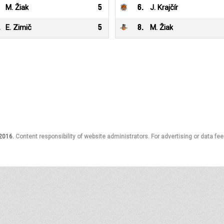
M. Žiak
5
6
.
J. Krajčír
.
E. Zimič
5
8
.
M. Žiak
 2016.
Content responsibility of website administrators. For advertising or data fee