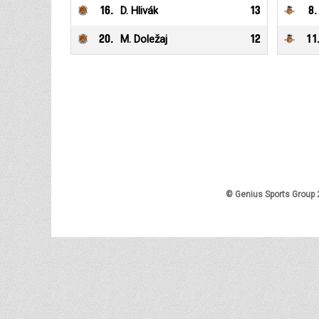
16
.
D. Hlivák
13
8
.
20
.
M. Doležaj
12
11
© Genius Sports Group