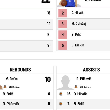
18
2
D. Hlivák
11
3
M. Doležaj
9
4
B. Brliť
9
5
J. Krajčír
REBOUNDS
ASSISTS
10
M. Baťka
R. Pilčevič
KB Košice
KB Košice
B. Brliť
6
16
.
D. Hlivák
R. Pilčevič
5
7
.
B. Brliť