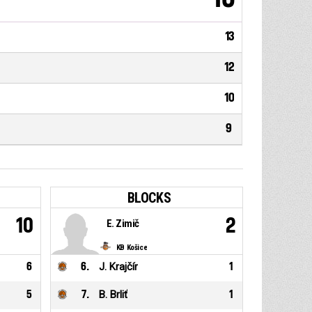
13
12
10
9
BLOCKS
10
2
E. Zimič
KB Košice
6
6
.
J. Krajčír
1
5
7
.
B. Brliť
1