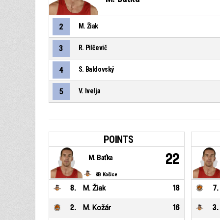
2
M. Žiak
3
R. Pilčevič
4
S. Baldovský
5
V. Ivelja
POINTS
22
M. Baťka
KB Košice
8
.
M. Žiak
18
7
.
2
.
M. Kožár
16
3
.