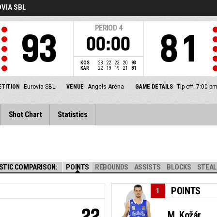
VIA SBL
PERIOD
4
93
81
00:00
KOS
28
22
23
20
93
KAR
22
19
19
21
81
TITION
Eurovia SBL
VENUE
Angels Aréna
GAME DETAILS
Tip off: 7:00 
Shot Chart
Statistics
STIC COMPARISON:
POINTS
REBOUNDS
ASSISTS
BLOCKS
STEA
POINTS
1
22
M. Kožár