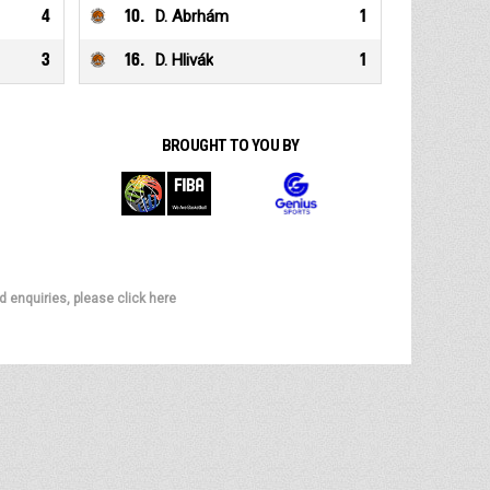
4
10
.
D. Abrhám
1
3
16
.
D. Hlivák
1
BROUGHT TO YOU BY
d enquiries, please click here