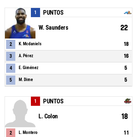
PUNTOS
1
22
W. Saunders
18
2
K. Mcdaniels
16
3
A. Pérez
5
4
E. Giménez
5
5
M. Dime
PUNTOS
1
18
L. Colon
11
2
L. Montero