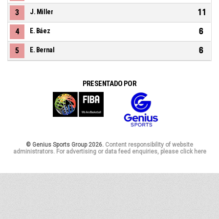
11
3
J. Miller
6
4
E. Báez
6
5
E. Bernal
PRESENTADO POR
© Genius Sports Group 2026.
Content responsibility of website
administrators. For advertising or data feed enquiries, please click here