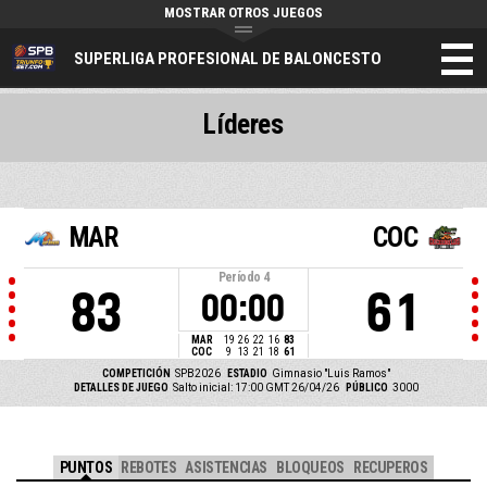
MOSTRAR OTROS JUEGOS
SUPERLIGA PROFESIONAL DE BALONCESTO
Líderes
MAR
COC
Período
4
83
61
00:00
MAR
19
26
22
16
83
COC
9
13
21
18
61
COMPETICIÓN
SPB2026
ESTADIO
Gimnasio "Luis Ramos"
DETALLES DE JUEGO
Salto inicial: 17:00 GMT 26/04/26
PÚBLICO
3000
PUNTOS
REBOTES
ASISTENCIAS
BLOQUEOS
RECUPEROS