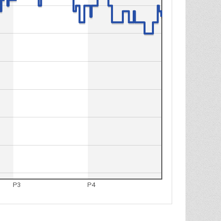
P3
P4