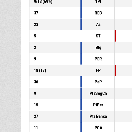
9
/
13
(
69
%)
1Pt
37
REB
23
As
5
ST
2
Blq
9
PER
18
(
17
)
FP
36
PeP
9
PtsSegCh
15
PtPer
27
Pts Banca
11
PCA