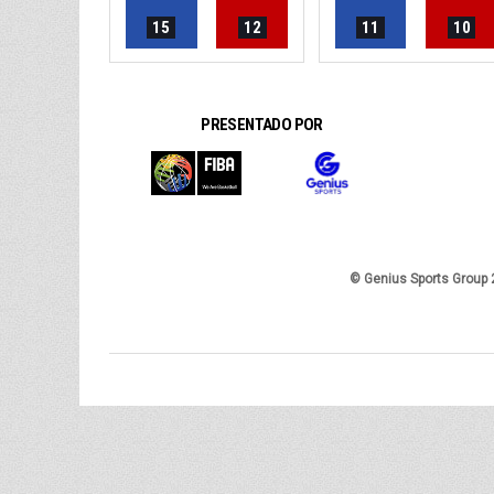
15
12
11
10
PRESENTADO POR
© Genius Sports Group