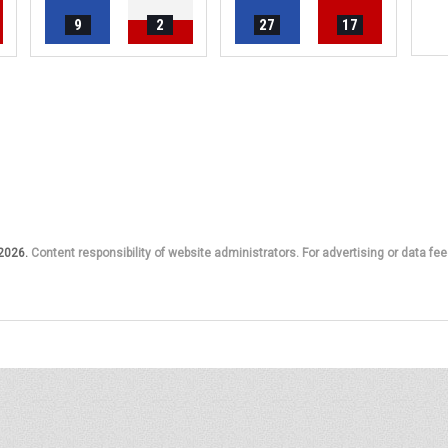
9
2
27
17
 2026.
Content responsibility of website administrators. For advertising or data fee