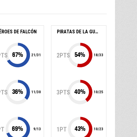
ÉROES DE FALCÓN
PIRATAS DE LA GUAIRA
67
%
54
%
PTS
2PTS
21
/
31
18
/
33
36
%
40
%
PTS
3PTS
11
/
30
10
/
25
69
%
43
%
PT
1PT
9
/
13
10
/
23