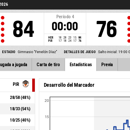
2026
Período
4
84
76
00:00
HER
18
28
23
15
84
PIR
17
18
24
17
76
ESTADIO
Gimnasio "Fenelón Díaz"
DETALLES DE JUEGO
Salto inicial: 19:0
ugada a jugada
Carta de tiro
Estadísticas
Previa
PIR
Desarrollo del Marcador
28
/
58
(
48
%)
20
18
/
33
(
54
%)
15
10
/
25
(
40
%)