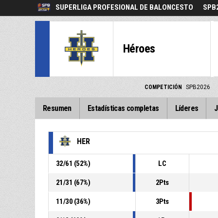
SUPERLIGA PROFESIONAL DE BALONCESTO
SPB
Héroes
COMPETICIÓN
SPB2026
Resumen
Estadísticas completas
Líderes
J
HER
32
/
61
(
52
%)
LC
21
/
31
(
67
%)
2Pts
11
/
30
(
36
%)
3Pts