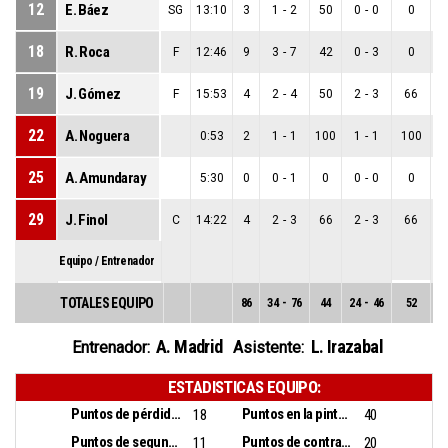
12
E. Báez
SG
13:10
3
1
-
2
50
0
-
0
0
18
R. Roca
F
12:46
9
3
-
7
42
0
-
3
0
19
J. Gómez
F
15:53
4
2
-
4
50
2
-
3
66
22
A. Noguera
0:53
2
1
-
1
100
1
-
1
100
25
A. Amundaray
5:30
0
0
-
1
0
0
-
0
0
29
J. Finol
C
14:22
4
2
-
3
66
2
-
3
66
Equipo / Entrenador
TOTALES EQUIPO
86
34
-
76
44
24
-
46
52
1
A. Madrid
L. Irazabal
Entrenador:
Asistente:
ESTADISTICAS EQUIPO:
Puntos de pérdidas:
Puntos en la pintura:
18
40
Puntos de segunda oportunidad:
Puntos de contra ataque:
11
20