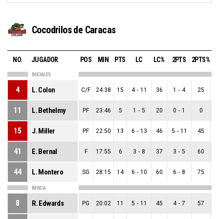
Cocodrilos de Caracas
NO.
JUGADOR
POS
MIN
PTS
LC
LC%
2PTS
2PTS%
3
INICIALES
4
L. Colon
C/F
24:38
15
4
-
11
36
1
-
4
25
11
L. Bethelmy
PF
23:46
5
1
-
5
20
0
-
1
0
15
J. Miller
PF
22:50
13
6
-
13
46
5
-
11
45
41
E. Bernal
F
17:55
6
3
-
8
37
3
-
5
60
44
L. Montero
SG
28:15
14
6
-
10
60
6
-
8
75
BANCA
8
R. Edwards
PG
20:02
11
5
-
11
45
4
-
7
57