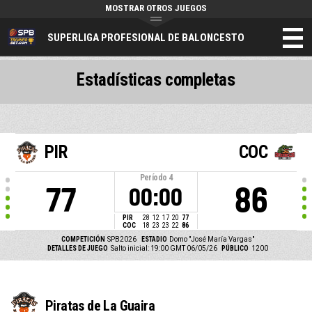
MOSTRAR OTROS JUEGOS
SUPERLIGA PROFESIONAL DE BALONCESTO
Estadísticas completas
PIR
COC
Período
4
77
86
00:00
PIR
28
12
17
20
77
COC
18
23
23
22
86
COMPETICIÓN
SPB2026
ESTADIO
Domo "José María Vargas"
DETALLES DE JUEGO
Salto inicial: 19:00 GMT 06/05/26
PÚBLICO
1200
Piratas de La Guaira