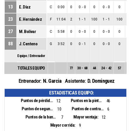
13
E. Díaz
C
0:00
0
0
-
0
0
0
-
0
0
0
23
E. Hernández
F
11:04
2
1
-
1
100
1
-
1
100
0
27
M. Bolívar
C
5:58
0
0
-
0
0
0
-
0
0
0
88
J. Centeno
G
3:52
0
0
-
1
0
0
-
0
0
0
Equipo / Entrenador
TOTALES EQUIPO
77
30
-
68
44
24
-
42
57
6
N. Garcia
D. Dominguez
Entrenador:
Asistente:
ESTADISTICAS EQUIPO:
Puntos de pérdidas:
Puntos en la pintura:
12
46
Puntos de segunda oportunidad:
Puntos de contra ataque:
10
6
Puntos de la banca:
Mayor ventaja:
7
12
Mayor corrida:
9