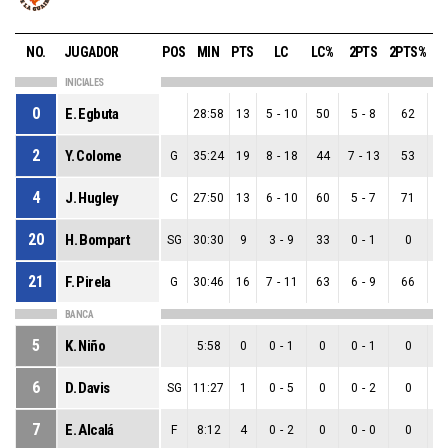
NO.
JUGADOR
POS
MIN
PTS
LC
LC%
2PTS
2PTS%
3
INICIALES
0
E. Egbuta
28:58
13
5
-
10
50
5
-
8
62
0
2
Y. Colome
G
35:24
19
8
-
18
44
7
-
13
53
1
4
J. Hugley
C
27:50
13
6
-
10
60
5
-
7
71
1
20
H. Bompart
SG
30:30
9
3
-
9
33
0
-
1
0
3
21
F. Pirela
G
30:46
16
7
-
11
63
6
-
9
66
1
BANCA
5
K. Niño
5:58
0
0
-
1
0
0
-
1
0
0
6
D. Davis
SG
11:27
1
0
-
5
0
0
-
2
0
0
7
E. Alcalá
F
8:12
4
0
-
2
0
0
-
0
0
0